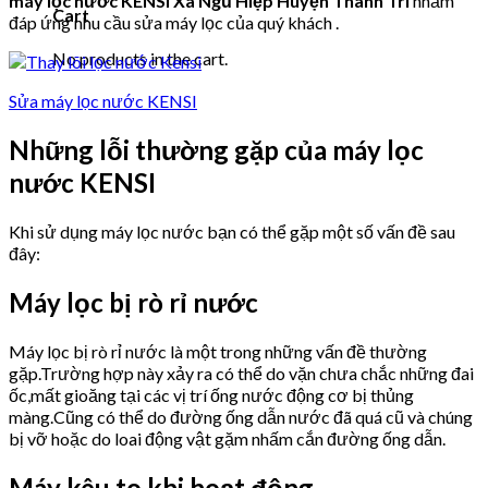
máy lọc nước KENSI Xã Ngũ Hiệp Huyện Thanh Trì
nhằm
Cart
đáp ứng nhu cầu sửa máy lọc của quý khách .
No products in the cart.
Sửa máy lọc nước KENSI
Những lỗi thường gặp của máy lọc
nước KENSI
Khi sử dụng máy lọc nước bạn có thể gặp một số vấn đề sau
đây:
Máy lọc bị rò rỉ nước
Máy lọc bị rò rỉ nước là một trong những vấn đề thường
gặp.Trường hợp này xảy ra có thể do vặn chưa chắc những đai
ốc,mất gioăng tại các vị trí ống nước động cơ bị thủng
màng.Cũng có thể do đường ống dẫn nước đã quá cũ và chúng
bị vỡ hoặc do loai động vật gặm nhấm cắn đường ống dẫn.
Máy kêu to khi hoạt động