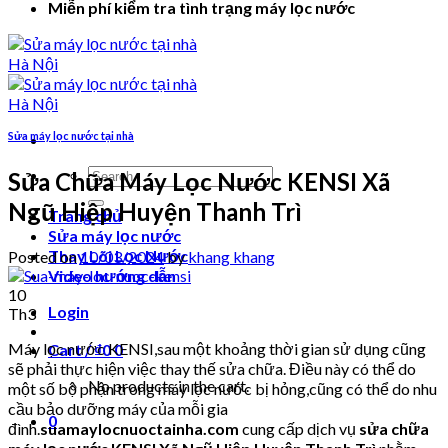
Miễn phí kiểm tra tình trạng máy lọc nước
Sửa máy lọc nước tại nhà
Search
Sửa Chữa Máy Lọc Nước KENSI Xã
for:
Ngũ Hiệp Huyện Thanh Trì
Trang chủ
Sửa máy lọc nước
Thay Lõi Lọc Nước
Posted on
10/03/2024
by
khang khang
Video hướng dẫn
10
Login
Th3
Máy lọc nước KENSI,sau một khoảng thời gian sử dụng cũng
Cart /
₫
0
0
sẽ phải thực hiện việc thay thế sửa chữa. Điều này có thể do
No products in the cart.
một số bộ phận trong máy lọc nước bị hỏng,cũng có thể do nhu
cầu bảo dưỡng máy của mỗi gia
0
đình.
suamaylocnuoctainha.com
cung cấp dịch vụ
sửa chữa