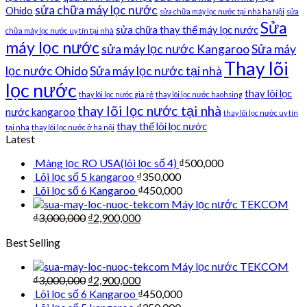
sửa chữa máy lọc nước
Ohido
sửa chữa máy lọc nước tại nhà hà Nội
sửa
Sửa
sửa chữa thay thế máy lọc nước
chữa máy lọc nước uy tín tại nhà
máy lọc nước
sửa máy lọc nước Kangaroo
Sửa máy
Thay lõi
lọc nước Ohido
Sửa máy lọc nước tại nhà
lọc nước
thay lõi lọc
thay lõi lọc nước giá rẻ
thay lõi lọc nước haohsing
thay lõi lọc nước tại nhà
nước kangaroo
thay lõi lọc nước uy tín
thay thế lõi lọc nước
tại nhà
thay lõi lọc nước ở hà nội
Latest
Màng lọc RO USA(lõi lọc số 4)
₫
500,000
Lõi lọc số 5 kangaroo
₫
350,000
Lõi lọc số 6 Kangaroo
₫
450,000
Máy lọc nước TEKCOM
₫
3,000,000
₫
2,900,000
Best Selling
Máy lọc nước TEKCOM
₫
3,000,000
₫
2,900,000
Lõi lọc số 6 Kangaroo
₫
450,000