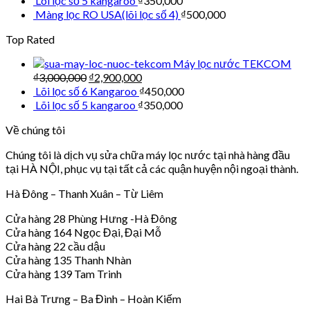
Lõi lọc số 5 kangaroo
₫
350,000
Màng lọc RO USA(lõi lọc số 4)
₫
500,000
Top Rated
Máy lọc nước TEKCOM
₫
3,000,000
₫
2,900,000
Lõi lọc số 6 Kangaroo
₫
450,000
Lõi lọc số 5 kangaroo
₫
350,000
Về chúng tôi
Chúng tôi là dịch vụ sửa chữa máy lọc nước tại nhà hàng đầu
tại HÀ NỘI, phục vụ tại tất cả các quận huyện nội ngoại thành.
Hà Đông – Thanh Xuân – Từ Liêm
Cửa hàng 28 Phùng Hưng -Hà Đông
Cửa hàng 164 Ngọc Đại, Đại Mỗ
Cửa hàng 22 cầu dậu
Cửa hàng 135 Thanh Nhàn
Cửa hàng 139 Tam Trinh
Hai Bà Trưng – Ba Đình – Hoàn Kiếm