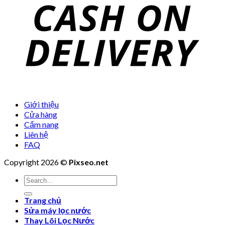
Giới thiệu
Cửa hàng
Cẩm nang
Liên hệ
FAQ
Copyright 2026 ©
Pixseo.net
Search
for:
Trang chủ
Sửa máy lọc nước
Thay Lõi Lọc Nước