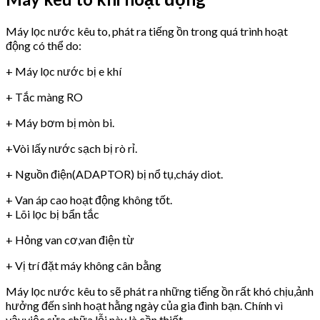
Máy lọc nước kêu to, phát ra tiếng ồn trong quá trình hoạt
động có thể do:
+ Máy lọc nước bị e khí
+ Tắc màng RO
+ Máy bơm bị mòn bi.
+Vòi lấy nước sạch bị rò rỉ.
+ Nguồn điện(ADAPTOR) bị nổ tụ,cháy diot.
+ Van áp cao hoạt động không tốt.
+ Lõi lọc bị bẩn tắc
+ Hỏng van cơ,van điện từ
+ Vị trí đặt máy không cân bằng
Máy lọc nước kêu to sẽ phát ra những tiếng ồn rất khó chịu,ảnh
hưởng đến sinh hoạt hằng ngày của gia đình bạn. Chính vì
vậy,việc sửa chữa lỗi này là cần thiết