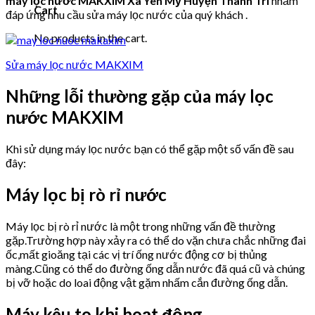
máy lọc nước MAKXIM Xã Yên Mỹ Huyện Thanh Trì
nhằm
Cart
đáp ứng nhu cầu sửa máy lọc nước của quý khách .
No products in the cart.
Sửa máy lọc nước MAKXIM
Những lỗi thường gặp của máy lọc
nước MAKXIM
Khi sử dụng máy lọc nước bạn có thể gặp một số vấn đề sau
đây:
Máy lọc bị rò rỉ nước
Máy lọc bị rò rỉ nước là một trong những vấn đề thường
gặp.Trường hợp này xảy ra có thể do vặn chưa chắc những đai
ốc,mất gioăng tại các vị trí ống nước động cơ bị thủng
màng.Cũng có thể do đường ống dẫn nước đã quá cũ và chúng
bị vỡ hoặc do loai động vật gặm nhấm cắn đường ống dẫn.
Máy kêu to khi hoạt động