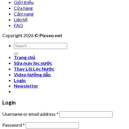
Giới thiệu
Cửa hàng
Cẩm nang
Liên hệ
FAQ
Copyright 2026 ©
Pixseo.net
Search
for:
Trang chủ
Sửa máy lọc nước
Thay Lõi Lọc Nước
Video hướng dẫn
Login
Newsletter
Login
Username or email address
*
Password
*