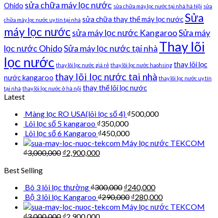
sửa chữa máy lọc nước
Ohido
sửa chữa máy lọc nước tại nhà hà Nội
sửa
Sửa
sửa chữa thay thế máy lọc nước
chữa máy lọc nước uy tín tại nhà
máy lọc nước
sửa máy lọc nước Kangaroo
Sửa máy
Thay lõi
lọc nước Ohido
Sửa máy lọc nước tại nhà
lọc nước
thay lõi lọc
thay lõi lọc nước giá rẻ
thay lõi lọc nước haohsing
thay lõi lọc nước tại nhà
nước kangaroo
thay lõi lọc nước uy tín
thay thế lõi lọc nước
tại nhà
thay lõi lọc nước ở hà nội
Latest
Màng lọc RO USA(lõi lọc số 4)
₫
500,000
Lõi lọc số 5 kangaroo
₫
350,000
Lõi lọc số 6 Kangaroo
₫
450,000
Máy lọc nước TEKCOM
₫
3,000,000
₫
2,900,000
Best Selling
Bô 3 lõi lọc thường
₫
300,000
₫
240,000
Bộ 3 lõi lọc Kangaroo
₫
290,000
₫
280,000
Máy lọc nước TEKCOM
₫
3,000,000
₫
2,900,000