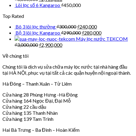
Lõi lọc số 6 Kangaroo
₫
450,000
Top Rated
Bô 3 lõi lọc thường
₫
300,000
₫
240,000
Bộ 3 lõi lọc Kangaroo
₫
290,000
₫
280,000
Máy lọc nước TEKCOM
₫
3,000,000
₫
2,900,000
Về chúng tôi
Chúng tôi là dịch vụ sửa chữa máy lọc nước tại nhà hàng đầu
tại HÀ NỘI, phục vụ tại tất cả các quận huyện nội ngoại thành.
Hà Đông – Thanh Xuân – Từ Liêm
Cửa hàng 28 Phùng Hưng -Hà Đông
Cửa hàng 164 Ngọc Đại, Đại Mỗ
Cửa hàng 22 cầu dậu
Cửa hàng 135 Thanh Nhàn
Cửa hàng 139 Tam Trinh
Hai Bà Trưng – Ba Đình – Hoàn Kiếm