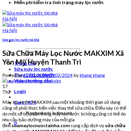
Miễn phí kiểm tra tình trạng máy lọc nước
Sửa máy lọc nước tại nhà
Search
Sửa Chữa Máy Lọc Nước MAKXIM Xã
for:
Yên Mỹ Huyện Thanh Trì
Trang chủ
Sửa máy lọc nước
Thay Lõi Lọc Nước
Posted on
17/02/2024
17/02/2024
by
khang khang
Video hướng dẫn
17
Login
Th2
Máy lọc nước MAKXIM,sau một khoảng thời gian sử dụng
Cart /
₫
0
0
cũng sẽ phải thực hiện việc thay thế sửa chữa. Điều này có thể
No products in the cart.
do một số bộ phận trong máy lọc nước bị hỏng,cũng có thể do
nhu cầu bảo dưỡng máy của mỗi gia
0
đình.
suamaylocnuoctainha.com
cung cấp dịch vụ
sửa chữa