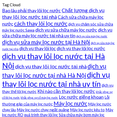
Tag Cloud
Chất lượng dịch vụ
Bao lâu phải thay lõi lọc nước
thay lõi lọc nước tại nhà
Cách sửa chữa máy lọc
cách thay lõi lọc nước
nước
dịch vụ chăm sóc sửa chữa
dịch vụ sửa chữa máy lọc nước
dịch vụ
máy lọc nước Sawa
sửa chữa máy lọc nước tại nhà uy tín
dịch vụ sửa máy lọc nước
dịch vụ sửa máy lọc nước tại Hà Nội
dịch vụ sửa máy lọc
dịch vụ thay lõi lọc
dịch vụ thay lõi lọc nước
nước tại nhà
dịch vụ thay lõi lọc nước tại Hà
Nội
dịch vụ
dịch vụ thay lõi lọc nước tại nhà
dịch vụ
thay lõi lọc nước tại nhà Hà Nội
thay lõi lọc nước tại nhà uy tín
dịch vụ
Khi nào cần thay lõi lọc nước
thay thế lõi lọc nước
khắc phục sự
Lọc nước giếng khoan
Lỗi
cố lõi lọc nước
khắc phục sự cố máy lọc nước
Máy lọc nước
thường gặp của máy lọc nước
Máy lọc nước
chạy lâu
Máy lọc nước chạy ngắt quãng
Máy lọc nước kêu to
Máy
lọc nước RO
quá trình thay lõi lọc
Sửa chữa máy bơm máy lọc