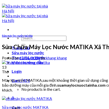
Sửa máy lọc nước tại nhà
Search
for:
Sửa Chữa Máy Lọc Nước MATIKA Xã Tha
Trang chủ
Sửa máy lọc nước
Thay Lõi Lọc Nước
Posted on
13/06/2024
by
khang khang
Video hướng dẫn
13
Login
Th6
Máy lọc nước MATIKA,sau một khoảng thời gian sử dụng cũng sẽ 
Cart /
₫
0
0
bảo dưỡng máy của mỗi gia đình.
suamaylocnuoctainha.com
c
No products in the cart.
khách.
0
Sửa máy lọc nước MATIKA
Cart