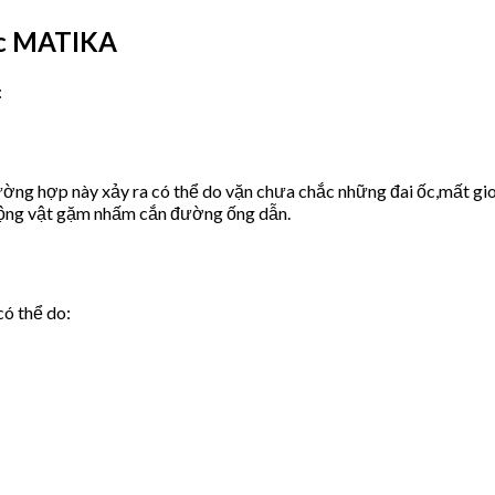
ớc MATIKA
:
ờng hợp này xảy ra có thể do vặn chưa chắc những đai ốc,mất gio
động vật gặm nhấm cắn đường ống dẫn.
có thể do: