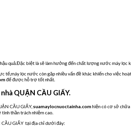
u hậu quả.Đặc biệt là sẽ làm hưởng đến chất lượng nước máy lọc
hực tế,máy lọc nước còn gặp nhiều vấn đề khác khiến cho việc hoạ
com
để được hỗ trợ tốt nhất.
ại nhà QUẬN CẦU GIẤY.
 QUẬN CẦU GIẤY,
suamaylocnuoctainha.com
hiện có cơ sở chữa
 tinh thần trách nhiệm cao.
 CẦU GIẤY tại địa chỉ dưới đây: