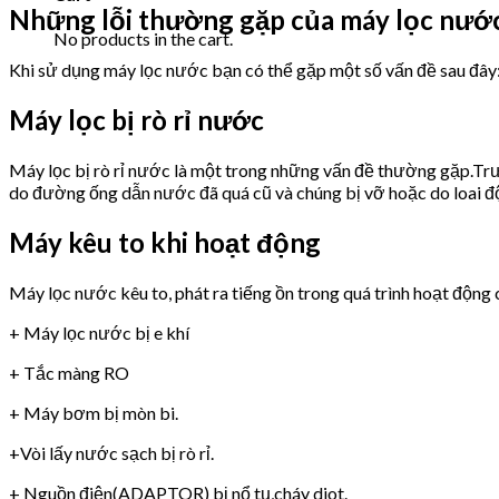
Những lỗi thường gặp của máy lọc nướ
No products in the cart.
Khi sử dụng máy lọc nước bạn có thể gặp một số vấn đề sau đây
Máy lọc bị rò rỉ nước
Máy lọc bị rò rỉ nước là một trong những vấn đề thường gặp.Trư
do đường ống dẫn nước đã quá cũ và chúng bị vỡ hoặc do loai 
Máy kêu to khi hoạt động
Máy lọc nước kêu to, phát ra tiếng ồn trong quá trình hoạt động 
+ Máy lọc nước bị e khí
+ Tắc màng RO
+ Máy bơm bị mòn bi.
+Vòi lấy nước sạch bị rò rỉ.
+ Nguồn điện(ADAPTOR) bị nổ tụ,cháy diot.