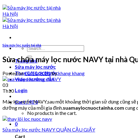
Sửa máy lọc nước tại nhà
Search
for:
Sửa chữa máy lọc nước NAVY tại nhà Q
Trang chủ
Sửa máy lọc nước
Thay Lõi Lọc Nước
Posted on
03/10/2021
by
khang khang
Video hướng dẫn
03
Login
Th10
Máy lọc nước NAVY,sau một khoảng thời gian sử dụng cũng sẽ ph
Cart /
₫
0
0
dưỡng máy của mỗi gia đình.
suamaylocnuoctainha.com
cung c
No products in the cart.
0
Sửa máy lọc nước NAVY QUẬN CẦU GIẤY
Cart