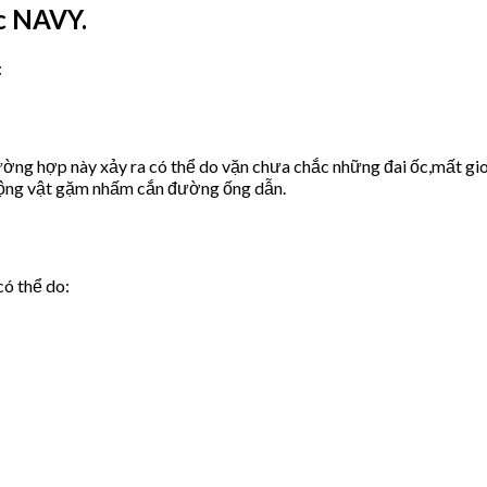
c NAVY.
:
ờng hợp này xảy ra có thể do vặn chưa chắc những đai ốc,mất gio
động vật gặm nhấm cắn đường ống dẫn.
có thể do: