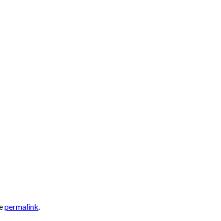
he
permalink
.