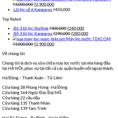
₫
3,000,000
₫
2,900,000
Lõi lọc số 6 Kangaroo
₫
450,000
Top Rated
Bô 3 lõi lọc thường
₫
300,000
₫
240,000
Bộ 3 lõi lọc Kangaroo
₫
290,000
₫
280,000
Máy lọc nước TEKCOM
₫
3,000,000
₫
2,900,000
Về chúng tôi
Chúng tôi là dịch vụ sửa chữa máy lọc nước tại nhà hàng đầu
tại HÀ NỘI, phục vụ tại tất cả các quận huyện nội ngoại thành.
Hà Đông – Thanh Xuân – Từ Liêm
Cửa hàng 28 Phùng Hưng -Hà Đông
Cửa hàng 164 Ngọc Đại, Đại Mỗ
Cửa hàng 22 cầu dậu
Cửa hàng 135 Thanh Nhàn
Cửa hàng 139 Tam Trinh
Hai Bà Trưng – Ba Đình – Hoàn Kiếm