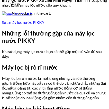
máy lọc nước PIKKY Xã Liên Ninh Huyện Thanh Trì ,
đáp ứng
Cart
nhu cầu sửa máy lọc nước của quý khách .
No products in the cart.
Sửa máy lọc nước PIKKY
Những lỗi thường gặp của máy lọc
nước PIKKY
Khi sử dụng máy lọc nước bạn có thể gặp một số vấn đề sau
đây:
Máy lọc bị rò rỉ nước
Máy lọc bị rò rỉ nước là một trong những vấn đề thường
gặp.Trường hợp này xảy ra có thể do vặn chưa chắc những đai
ốc,mất gioăng tại các vị trí ống nước động cơ bị thủng
màng.Cũng có thể do đường ống dẫn nước đã quá cũ và chúng
bị vỡ hoặc do loai động vật gặm nhấm cắn đường ống dẫn.
Máy kêu to khi hoạt động