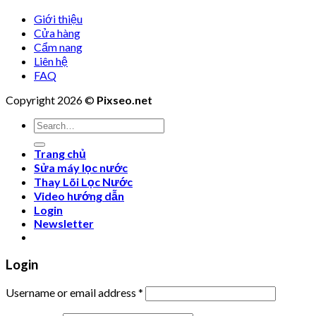
Giới thiệu
Cửa hàng
Cẩm nang
Liên hệ
FAQ
Copyright 2026 ©
Pixseo.net
Search
for:
Trang chủ
Sửa máy lọc nước
Thay Lõi Lọc Nước
Video hướng dẫn
Login
Newsletter
Login
Username or email address
*