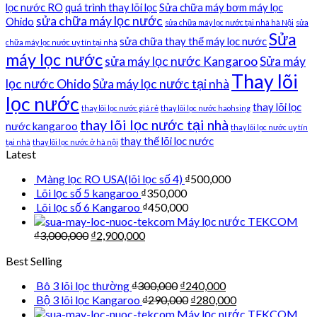
lọc nước RO
quá trình thay lõi lọc
Sửa chữa máy bơm máy lọc
sửa chữa máy lọc nước
Ohido
sửa chữa máy lọc nước tại nhà hà Nội
sửa
Sửa
sửa chữa thay thế máy lọc nước
chữa máy lọc nước uy tín tại nhà
máy lọc nước
sửa máy lọc nước Kangaroo
Sửa máy
Thay lõi
lọc nước Ohido
Sửa máy lọc nước tại nhà
lọc nước
thay lõi lọc
thay lõi lọc nước giá rẻ
thay lõi lọc nước haohsing
thay lõi lọc nước tại nhà
nước kangaroo
thay lõi lọc nước uy tín
thay thế lõi lọc nước
tại nhà
thay lõi lọc nước ở hà nội
Latest
Màng lọc RO USA(lõi lọc số 4)
₫
500,000
Lõi lọc số 5 kangaroo
₫
350,000
Lõi lọc số 6 Kangaroo
₫
450,000
Máy lọc nước TEKCOM
₫
3,000,000
₫
2,900,000
Best Selling
Bô 3 lõi lọc thường
₫
300,000
₫
240,000
Bộ 3 lõi lọc Kangaroo
₫
290,000
₫
280,000
Máy lọc nước TEKCOM