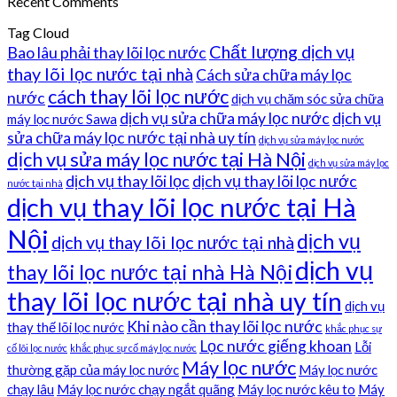
Recent Comments
Tag Cloud
Chất lượng dịch vụ
Bao lâu phải thay lõi lọc nước
thay lõi lọc nước tại nhà
Cách sửa chữa máy lọc
cách thay lõi lọc nước
nước
dịch vụ chăm sóc sửa chữa
dịch vụ sửa chữa máy lọc nước
dịch vụ
máy lọc nước Sawa
sửa chữa máy lọc nước tại nhà uy tín
dịch vụ sửa máy lọc nước
dịch vụ sửa máy lọc nước tại Hà Nội
dịch vụ sửa máy lọc
dịch vụ thay lõi lọc
dịch vụ thay lõi lọc nước
nước tại nhà
dịch vụ thay lõi lọc nước tại Hà
Nội
dịch vụ
dịch vụ thay lõi lọc nước tại nhà
dịch vụ
thay lõi lọc nước tại nhà Hà Nội
thay lõi lọc nước tại nhà uy tín
dịch vụ
Khi nào cần thay lõi lọc nước
thay thế lõi lọc nước
khắc phục sự
Lọc nước giếng khoan
Lỗi
cố lõi lọc nước
khắc phục sự cố máy lọc nước
Máy lọc nước
thường gặp của máy lọc nước
Máy lọc nước
chạy lâu
Máy lọc nước chạy ngắt quãng
Máy lọc nước kêu to
Máy