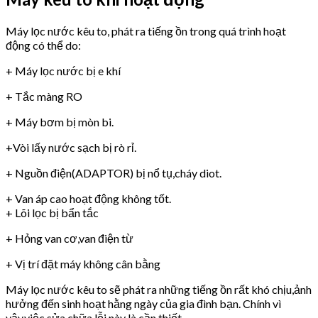
Máy lọc nước kêu to, phát ra tiếng ồn trong quá trình hoạt
động có thể do:
+ Máy lọc nước bị e khí
+ Tắc màng RO
+ Máy bơm bị mòn bi.
+Vòi lấy nước sạch bị rò rỉ.
+ Nguồn điện(ADAPTOR) bị nổ tụ,cháy diot.
+ Van áp cao hoạt động không tốt.
+ Lõi lọc bị bẩn tắc
+ Hỏng van cơ,van điện từ
+ Vị trí đặt máy không cân bằng
Máy lọc nước kêu to sẽ phát ra những tiếng ồn rất khó chịu,ảnh
hưởng đến sinh hoạt hằng ngày của gia đình bạn. Chính vì
vậy,việc sửa chữa lỗi này là cần thiết