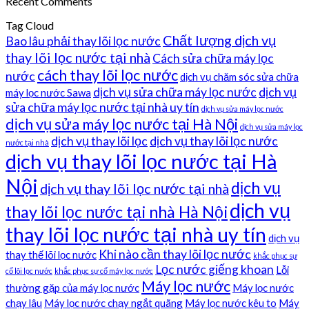
Recent Comments
Tag Cloud
Chất lượng dịch vụ
Bao lâu phải thay lõi lọc nước
thay lõi lọc nước tại nhà
Cách sửa chữa máy lọc
cách thay lõi lọc nước
nước
dịch vụ chăm sóc sửa chữa
dịch vụ sửa chữa máy lọc nước
dịch vụ
máy lọc nước Sawa
sửa chữa máy lọc nước tại nhà uy tín
dịch vụ sửa máy lọc nước
dịch vụ sửa máy lọc nước tại Hà Nội
dịch vụ sửa máy lọc
dịch vụ thay lõi lọc
dịch vụ thay lõi lọc nước
nước tại nhà
dịch vụ thay lõi lọc nước tại Hà
Nội
dịch vụ
dịch vụ thay lõi lọc nước tại nhà
dịch vụ
thay lõi lọc nước tại nhà Hà Nội
thay lõi lọc nước tại nhà uy tín
dịch vụ
Khi nào cần thay lõi lọc nước
thay thế lõi lọc nước
khắc phục sự
Lọc nước giếng khoan
Lỗi
cố lõi lọc nước
khắc phục sự cố máy lọc nước
Máy lọc nước
thường gặp của máy lọc nước
Máy lọc nước
chạy lâu
Máy lọc nước chạy ngắt quãng
Máy lọc nước kêu to
Máy