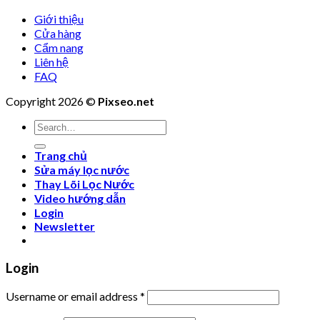
Giới thiệu
Cửa hàng
Cẩm nang
Liên hệ
FAQ
Copyright 2026 ©
Pixseo.net
Search
for:
Trang chủ
Sửa máy lọc nước
Thay Lõi Lọc Nước
Video hướng dẫn
Login
Newsletter
Login
Username or email address
*