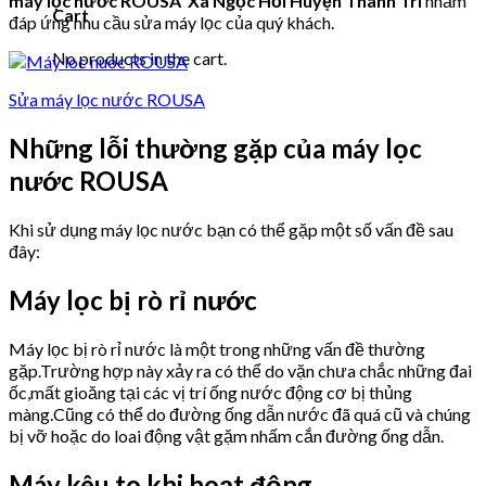
máy lọc nước ROUSA Xã Ngọc Hồi Huyện Thanh Trì
nhằm
Cart
đáp ứng nhu cầu sửa máy lọc của quý khách.
No products in the cart.
Sửa máy lọc nước ROUSA
Những lỗi thường gặp của máy lọc
nước ROUSA
Khi sử dụng máy lọc nước bạn có thể gặp một số vấn đề sau
đây:
Máy lọc bị rò rỉ nước
Máy lọc bị rò rỉ nước là một trong những vấn đề thường
gặp.Trường hợp này xảy ra có thể do vặn chưa chắc những đai
ốc,mất gioăng tại các vị trí ống nước động cơ bị thủng
màng.Cũng có thể do đường ống dẫn nước đã quá cũ và chúng
bị vỡ hoặc do loai động vật gặm nhấm cắn đường ống dẫn.
Máy kêu to khi hoạt động