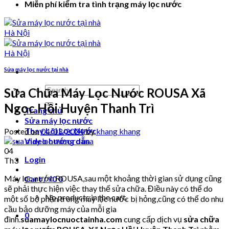
Miễn phí kiểm tra tình trạng máy lọc nước
Sửa máy lọc nước tại nhà
Search
Sửa Chữa Máy Lọc Nước ROUSA Xã
for:
Ngọc Hồi Huyện Thanh Trì
Trang chủ
Sửa máy lọc nước
Thay Lõi Lọc Nước
Posted on
04/03/2024
by
khang khang
Video hướng dẫn
04
Login
Th3
Máy lọc nước ROUSA,sau một khoảng thời gian sử dụng cũng
Cart /
₫
0
0
sẽ phải thực hiện việc thay thế sửa chữa. Điều này có thể do
No products in the cart.
một số bộ phận trong máy lọc nước bị hỏng,cũng có thể do nhu
cầu bảo dưỡng máy của mỗi gia
0
đình.
suamaylocnuoctainha.com
cung cấp dịch vụ
sửa chữa