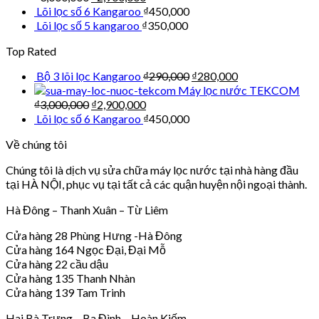
Lõi lọc số 6 Kangaroo
₫
450,000
Lõi lọc số 5 kangaroo
₫
350,000
Top Rated
Bộ 3 lõi lọc Kangaroo
₫
290,000
₫
280,000
Máy lọc nước TEKCOM
₫
3,000,000
₫
2,900,000
Lõi lọc số 6 Kangaroo
₫
450,000
Về chúng tôi
Chúng tôi là dịch vụ sửa chữa máy lọc nước tại nhà hàng đầu
tại HÀ NỘI, phục vụ tại tất cả các quận huyện nội ngoại thành.
Hà Đông – Thanh Xuân – Từ Liêm
Cửa hàng 28 Phùng Hưng -Hà Đông
Cửa hàng 164 Ngọc Đại, Đại Mỗ
Cửa hàng 22 cầu dậu
Cửa hàng 135 Thanh Nhàn
Cửa hàng 139 Tam Trinh
Hai Bà Trưng – Ba Đình – Hoàn Kiếm