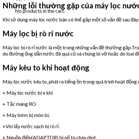
Những lỗi thường gặp của máy lọc nư
No products in the cart.
Khi sử dụng máy lọc nước bạn có thể gặp một số vấn đề sau đây
Máy lọc bị rò rỉ nước
Máy lọc bị rò rỉ nước là một trong những vấn đề thường gặp.Trư
do đường ống dẫn nước đã quá cũ và chúng bị vỡ hoặc do loai 
Máy kêu to khi hoạt động
Máy lọc nước kêu to, phát ra tiếng ồn trong quá trình hoạt động 
+ Máy lọc nước bị e khí
+ Tắc màng RO
+ Máy bơm bị mòn bi.
+Vòi lấy nước sạch bị rò rỉ.
+ Nguồn điện(ADAPTOR) bị nổ tụ,cháy diot.