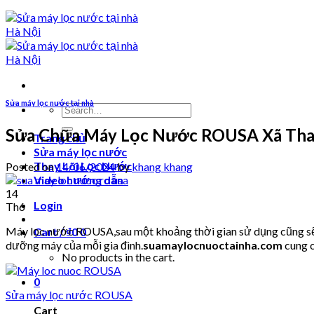
Sửa máy lọc nước tại nhà
Search
for:
Sửa Chữa Máy Lọc Nước ROUSA Xã Than
Trang chủ
Sửa máy lọc nước
Thay Lõi Lọc Nước
Posted on
14/06/2024
by
khang khang
Video hướng dẫn
14
Login
Th6
Máy lọc nước ROUSA,sau một khoảng thời gian sử dụng cũng sẽ p
Cart /
₫
0
0
dưỡng máy của mỗi gia đình.
suamaylocnuoctainha.com
cung c
No products in the cart.
0
Sửa máy lọc nước ROUSA
Cart