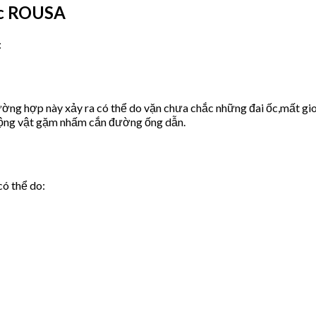
ớc ROUSA
:
ờng hợp này xảy ra có thể do vặn chưa chắc những đai ốc,mất gio
động vật gặm nhấm cắn đường ống dẫn.
có thể do: