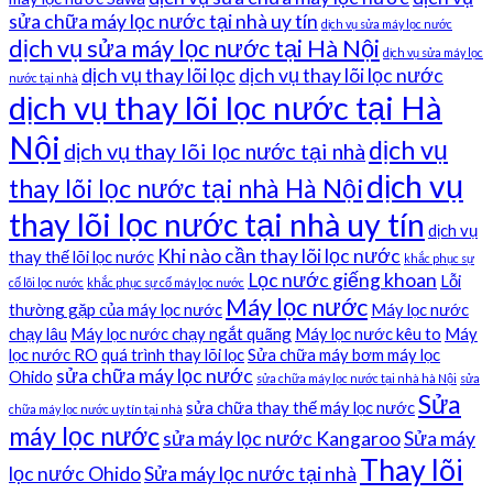
sửa chữa máy lọc nước tại nhà uy tín
dịch vụ sửa máy lọc nước
dịch vụ sửa máy lọc nước tại Hà Nội
dịch vụ sửa máy lọc
dịch vụ thay lõi lọc
dịch vụ thay lõi lọc nước
nước tại nhà
dịch vụ thay lõi lọc nước tại Hà
Nội
dịch vụ
dịch vụ thay lõi lọc nước tại nhà
dịch vụ
thay lõi lọc nước tại nhà Hà Nội
thay lõi lọc nước tại nhà uy tín
dịch vụ
Khi nào cần thay lõi lọc nước
thay thế lõi lọc nước
khắc phục sự
Lọc nước giếng khoan
Lỗi
cố lõi lọc nước
khắc phục sự cố máy lọc nước
Máy lọc nước
thường gặp của máy lọc nước
Máy lọc nước
chạy lâu
Máy lọc nước chạy ngắt quãng
Máy lọc nước kêu to
Máy
lọc nước RO
quá trình thay lõi lọc
Sửa chữa máy bơm máy lọc
sửa chữa máy lọc nước
Ohido
sửa chữa máy lọc nước tại nhà hà Nội
sửa
Sửa
sửa chữa thay thế máy lọc nước
chữa máy lọc nước uy tín tại nhà
máy lọc nước
sửa máy lọc nước Kangaroo
Sửa máy
Thay lõi
lọc nước Ohido
Sửa máy lọc nước tại nhà