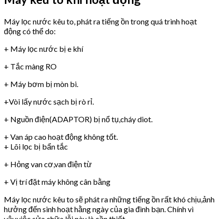
Máy lọc nước kêu to, phát ra tiếng ồn trong quá trình hoạt
động có thể do:
+ Máy lọc nước bị e khí
+ Tắc màng RO
+ Máy bơm bị mòn bi.
+Vòi lấy nước sạch bị rò rỉ.
+ Nguồn điện(ADAPTOR) bị nổ tụ,cháy diot.
+ Van áp cao hoạt động không tốt.
+ Lõi lọc bị bẩn tắc
+ Hỏng van cơ,van điện từ
+ Vị trí đặt máy không cân bằng
Máy lọc nước kêu to sẽ phát ra những tiếng ồn rất khó chịu,ảnh
hưởng đến sinh hoạt hằng ngày của gia đình bạn. Chính vì
vậy,việc sửa chữa lỗi này là cần thiết