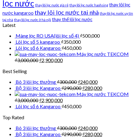
lọc nước
thay lõi lọc
thay lõi lọc nước giá rẻ
thay lõi lọc nước haohsing
thay lõi lọc nước tại nhà
nước kangaroo
thay lõi lọc nước uy tín
thay thế lõi lọc nước
tại nhà
thay lõi lọc nước ở hà nội
Latest
Màng lọc RO USA(lõi lọc số 4)
₫
500,000
Lõi lọc số 5 kangaroo
₫
350,000
Lõi lọc số 6 Kangaroo
₫
450,000
Máy lọc nước TEKCOM
₫
3,000,000
₫
2,900,000
Best Selling
Bô 3 lõi lọc thường
₫
300,000
₫
240,000
Bộ 3 lõi lọc Kangaroo
₫
290,000
₫
280,000
Máy lọc nước TEKCOM
₫
3,000,000
₫
2,900,000
Lõi lọc số 6 Kangaroo
₫
450,000
Top Rated
Bô 3 lõi lọc thường
₫
300,000
₫
240,000
Bộ 3 lõi lọc Kangaroo
₫
290,000
₫
280,000