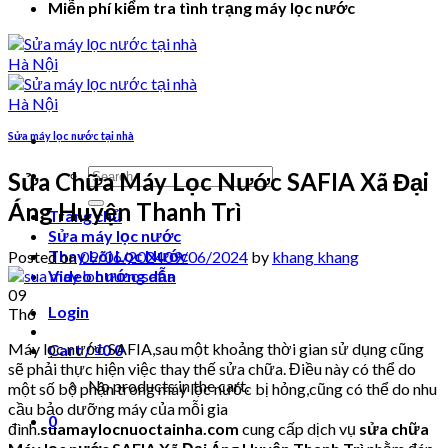
Miễn phí kiểm tra tình trạng máy lọc nước
Sửa máy lọc nước tại nhà
Search
Sửa Chữa Máy Lọc Nước SAFIA Xã Đại
for:
Áng Huyện Thanh Trì
Trang chủ
Sửa máy lọc nước
Thay Lõi Lọc Nước
Posted on
09/06/2024
09/06/2024
by
khang khang
Video hướng dẫn
09
Login
Th6
Máy lọc nước SAFIA,sau một khoảng thời gian sử dụng cũng
Cart /
₫
0
0
sẽ phải thực hiện việc thay thế sửa chữa. Điều này có thể do
No products in the cart.
một số bộ phận trong máy lọc nước bị hỏng,cũng có thể do nhu
cầu bảo dưỡng máy của mỗi gia
0
đình.
suamaylocnuoctainha.com
cung cấp dịch vụ
sửa chữa