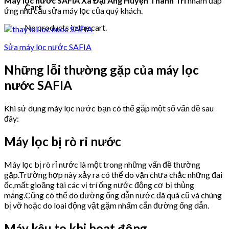
Máy lọc nước SAFIA Xã Đại Áng Huyện Thanh Trì
nhằm đáp
Cart
ứng nhu cầu sửa máy lọc của quý khách.
No products in the cart.
Sửa máy lọc nước SAFIA
Những lỗi thường gặp của máy lọc
nước SAFIA
Khi sử dụng máy lọc nước bạn có thể gặp một số vấn đề sau
đây:
Máy lọc bị rò rỉ nước
Máy lọc bị rò rỉ nước là một trong những vấn đề thường
gặp.Trường hợp này xảy ra có thể do vặn chưa chắc những đai
ốc,mất gioăng tại các vị trí ống nước động cơ bị thủng
màng.Cũng có thể do đường ống dẫn nước đã quá cũ và chúng
bị vỡ hoặc do loai động vật gặm nhấm cắn đường ống dẫn.
Máy kêu to khi hoạt động