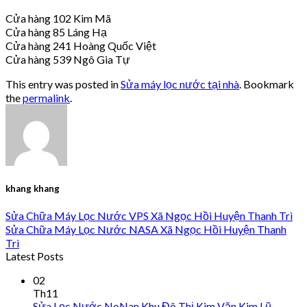
Cửa hàng 102 Kim Mã
Cửa hàng 85 Láng Hạ
Cửa hàng 241 Hoàng Quốc Việt
Cửa hàng 539 Ngô Gia Tự
This entry was posted in
Sửa máy lọc nước tại nhà
. Bookmark
the
permalink
.
khang khang
Sửa Chữa Máy Lọc Nước VPS Xã Ngọc Hồi Huyện Thanh Trì
Sửa Chữa Máy Lọc Nước NASA Xã Ngọc Hồi Huyện Thanh
Trì
Latest Posts
02
Th11
Sửa Lọc Nước NoNan Khu Đô Thị Kim Văn Kim Lũ