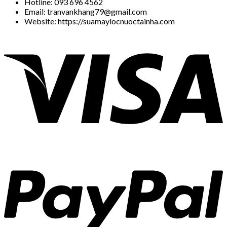
Hotline: 093 696 4562
Email: tranvankhang79@gmail.com
Website: https://suamaylocnuoctainha.com