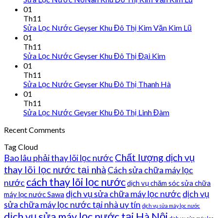
01
Th11
Sửa Lọc Nước Geyser Khu Đô Thị Kim Văn Kim Lũ
01
Th11
Sửa Lọc Nước Geyser Khu Đô Thị Đại Kim
01
Th11
Sửa Lọc Nước Geyser Khu Đô Thị Thanh Hà
01
Th11
Sửa Lọc Nước Geyser Khu Đô Thị Linh Đàm
Recent Comments
Tag Cloud
Chất lượng dịch vụ
Bao lâu phải thay lõi lọc nước
thay lõi lọc nước tại nhà
Cách sửa chữa máy lọc
cách thay lõi lọc nước
nước
dịch vụ chăm sóc sửa chữa
dịch vụ sửa chữa máy lọc nước
dịch vụ
máy lọc nước Sawa
sửa chữa máy lọc nước tại nhà uy tín
dịch vụ sửa máy lọc nước
dịch vụ sửa máy lọc nước tại Hà Nội