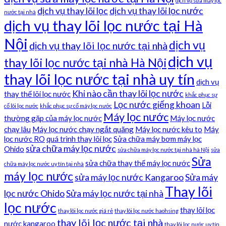
dịch vụ sửa máy lọc
dịch vụ thay lõi lọc
dịch vụ thay lõi lọc nước
nước tại nhà
dịch vụ thay lõi lọc nước tại Hà
Nội
dịch vụ
dịch vụ thay lõi lọc nước tại nhà
dịch vụ
thay lõi lọc nước tại nhà Hà Nội
thay lõi lọc nước tại nhà uy tín
dịch vụ
Khi nào cần thay lõi lọc nước
thay thế lõi lọc nước
khắc phục sự
Lọc nước giếng khoan
Lỗi
cố lõi lọc nước
khắc phục sự cố máy lọc nước
Máy lọc nước
thường gặp của máy lọc nước
Máy lọc nước
chạy lâu
Máy lọc nước chạy ngắt quãng
Máy lọc nước kêu to
Máy
lọc nước RO
quá trình thay lõi lọc
Sửa chữa máy bơm máy lọc
sửa chữa máy lọc nước
Ohido
sửa chữa máy lọc nước tại nhà hà Nội
sửa
Sửa
sửa chữa thay thế máy lọc nước
chữa máy lọc nước uy tín tại nhà
máy lọc nước
sửa máy lọc nước Kangaroo
Sửa máy
Thay lõi
lọc nước Ohido
Sửa máy lọc nước tại nhà
lọc nước
thay lõi lọc
thay lõi lọc nước giá rẻ
thay lõi lọc nước haohsing
thay lõi lọc nước tại nhà
nước kangaroo
thay lõi lọc nước uy tín