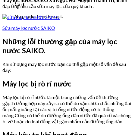
máy lọc nước SAIKO Xã Ngọc Hồi Huyện Thanh Trì,n
hằm
Cart
đáp ứng nhu cầu sửa máy lọc của quý khách .
No products in the cart.
Sửa máy lọc nước SAIKO
Những lỗi thường gặp của máy lọc
nước SAIKO.
Khi sử dụng máy lọc nước bạn có thể gặp một số vấn đề sau
đây:
Máy lọc bị rò rỉ nước
Máy lọc bị rò rỉ nước là một trong những vấn đề thường
gặp.Trường hợp này xảy ra có thể do vặn chưa chắc những đai
ốc,mất gioăng tại các vị trí ống nước động cơ bị thủng
màng.Cũng có thể do đường ống dẫn nước đã quá cũ và chúng
bị vỡ hoặc do loai động vật gặm nhấm cắn đường ống dẫn.
Máy kêu to khi hoạt động