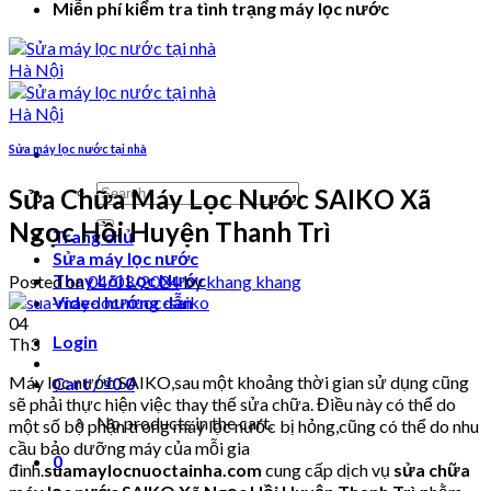
Miễn phí kiểm tra tình trạng máy lọc nước
Sửa máy lọc nước tại nhà
Search
Sửa Chữa Máy Lọc Nước SAIKO Xã
for:
Ngọc Hồi Huyện Thanh Trì
Trang chủ
Sửa máy lọc nước
Thay Lõi Lọc Nước
Posted on
04/03/2024
by
khang khang
Video hướng dẫn
04
Login
Th3
Máy lọc nước SAIKO,sau một khoảng thời gian sử dụng cũng
Cart /
₫
0
0
sẽ phải thực hiện việc thay thế sửa chữa. Điều này có thể do
No products in the cart.
một số bộ phận trong máy lọc nước bị hỏng,cũng có thể do nhu
cầu bảo dưỡng máy của mỗi gia
0
đình.
suamaylocnuoctainha.com
cung cấp dịch vụ
sửa chữa