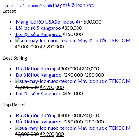
thay thế lõi lọc nước
tại nhà
thay lõi lọc nước ở hà nội
Latest
Màng lọc RO USA(lõi lọc số 4)
₫
500,000
Lõi lọc số 5 kangaroo
₫
350,000
Lõi lọc số 6 Kangaroo
₫
450,000
Máy lọc nước TEKCOM
₫
3,000,000
₫
2,900,000
Best Selling
Bô 3 lõi lọc thường
₫
300,000
₫
240,000
Bộ 3 lõi lọc Kangaroo
₫
290,000
₫
280,000
Máy lọc nước TEKCOM
₫
3,000,000
₫
2,900,000
Lõi lọc số 6 Kangaroo
₫
450,000
Top Rated
Bô 3 lõi lọc thường
₫
300,000
₫
240,000
Bộ 3 lõi lọc Kangaroo
₫
290,000
₫
280,000
Máy lọc nước TEKCOM
₫
3,000,000
₫
2,900,000