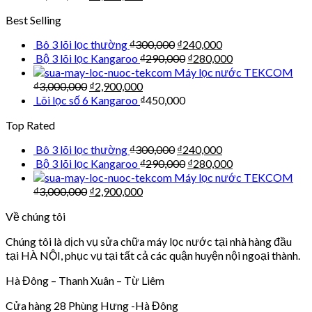
Best Selling
Bô 3 lõi lọc thường
₫
300,000
₫
240,000
Bộ 3 lõi lọc Kangaroo
₫
290,000
₫
280,000
Máy lọc nước TEKCOM
₫
3,000,000
₫
2,900,000
Lõi lọc số 6 Kangaroo
₫
450,000
Top Rated
Bô 3 lõi lọc thường
₫
300,000
₫
240,000
Bộ 3 lõi lọc Kangaroo
₫
290,000
₫
280,000
Máy lọc nước TEKCOM
₫
3,000,000
₫
2,900,000
Về chúng tôi
Chúng tôi là dịch vụ sửa chữa máy lọc nước tại nhà hàng đầu
tại HÀ NỘI, phục vụ tại tất cả các quận huyện nội ngoại thành.
Hà Đông – Thanh Xuân – Từ Liêm
Cửa hàng 28 Phùng Hưng -Hà Đông