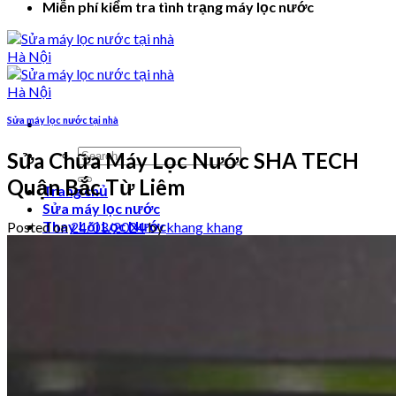
Miễn phí kiểm tra tình trạng máy lọc nước
Sửa máy lọc nước tại nhà
Search
Sửa Chữa Máy Lọc Nước SHA TECH
for:
Quận Bắc Từ Liêm
Trang chủ
Sửa máy lọc nước
Thay Lõi Lọc Nước
Posted on
24/03/2024
by
khang khang
Video hướng dẫn
Login
Cart /
₫
0
0
No products in the cart.
0