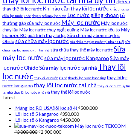
thay lõi lọc nước tại nhà uy tín
dịch vụ
Khi nào cần thay lõi lọc nước
thay thế lõi lọc nước
khắc phục sự
Lọc nước giếng khoan
Lỗi
cố lõi lọc nước
khắc phục sự cố máy lọc nước
Máy lọc nước
thường gặp của máy lọc nước
Máy lọc nước
chạy lâu
Máy lọc nước chạy ngắt quãng
Máy lọc nước kêu to
Máy
lọc nước RO
quá trình thay lõi lọc
Sửa chữa máy bơm máy lọc
sửa chữa máy lọc nước
Ohido
sửa chữa máy lọc nước tại nhà hà Nội
sửa
Sửa
sửa chữa thay thế máy lọc nước
chữa máy lọc nước uy tín tại nhà
máy lọc nước
sửa máy lọc nước Kangaroo
Sửa máy
Thay lõi
lọc nước Ohido
Sửa máy lọc nước tại nhà
lọc nước
thay lõi lọc
thay lõi lọc nước giá rẻ
thay lõi lọc nước haohsing
thay lõi lọc nước tại nhà
nước kangaroo
thay lõi lọc nước uy tín
thay thế lõi lọc nước
tại nhà
thay lõi lọc nước ở hà nội
Latest
Màng lọc RO USA(lõi lọc số 4)
₫
500,000
Lõi lọc số 5 kangaroo
₫
350,000
Lõi lọc số 6 Kangaroo
₫
450,000
Máy lọc nước TEKCOM
₫
3,000,000
₫
2,900,000