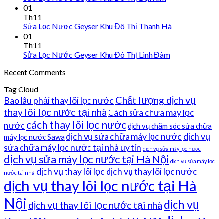
01
Th11
Sửa Lọc Nước Geyser Khu Đô Thị Thanh Hà
01
Th11
Sửa Lọc Nước Geyser Khu Đô Thị Linh Đàm
Recent Comments
Tag Cloud
Chất lượng dịch vụ
Bao lâu phải thay lõi lọc nước
thay lõi lọc nước tại nhà
Cách sửa chữa máy lọc
cách thay lõi lọc nước
nước
dịch vụ chăm sóc sửa chữa
dịch vụ sửa chữa máy lọc nước
dịch vụ
máy lọc nước Sawa
sửa chữa máy lọc nước tại nhà uy tín
dịch vụ sửa máy lọc nước
dịch vụ sửa máy lọc nước tại Hà Nội
dịch vụ sửa máy lọc
dịch vụ thay lõi lọc
dịch vụ thay lõi lọc nước
nước tại nhà
dịch vụ thay lõi lọc nước tại Hà
Nội
dịch vụ
dịch vụ thay lõi lọc nước tại nhà