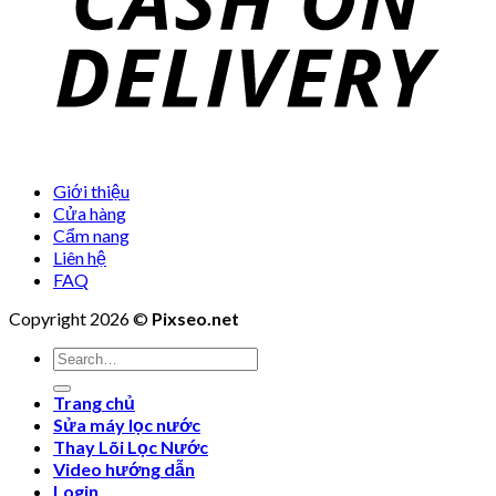
Giới thiệu
Cửa hàng
Cẩm nang
Liên hệ
FAQ
Copyright 2026 ©
Pixseo.net
Search
for:
Trang chủ
Sửa máy lọc nước
Thay Lõi Lọc Nước
Video hướng dẫn
Login