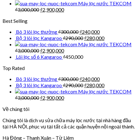
Máy lọc nước TEKCOM
₫
3,000,000
₫
2,900,000
Best Selling
Bô 3 lõi lọc thường
₫
300,000
₫
240,000
Bộ 3 lõi lọc Kangaroo
₫
290,000
₫
280,000
Máy lọc nước TEKCOM
₫
3,000,000
₫
2,900,000
Lõi lọc số 6 Kangaroo
₫
450,000
Top Rated
Bô 3 lõi lọc thường
₫
300,000
₫
240,000
Bộ 3 lõi lọc Kangaroo
₫
290,000
₫
280,000
Máy lọc nước TEKCOM
₫
3,000,000
₫
2,900,000
Về chúng tôi
Chúng tôi là dịch vụ sửa chữa máy lọc nước tại nhà hàng đầu
tại HÀ NỘI, phục vụ tại tất cả các quận huyện nội ngoại thành.
Hà Đông – Thanh Xuân – Từ Liêm