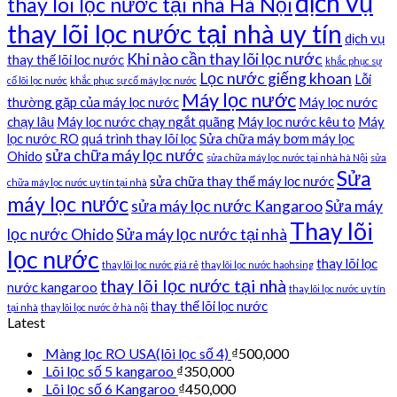
dịch vụ
thay lõi lọc nước tại nhà Hà Nội
thay lõi lọc nước tại nhà uy tín
dịch vụ
Khi nào cần thay lõi lọc nước
thay thế lõi lọc nước
khắc phục sự
Lọc nước giếng khoan
Lỗi
cố lõi lọc nước
khắc phục sự cố máy lọc nước
Máy lọc nước
thường gặp của máy lọc nước
Máy lọc nước
chạy lâu
Máy lọc nước chạy ngắt quãng
Máy lọc nước kêu to
Máy
lọc nước RO
quá trình thay lõi lọc
Sửa chữa máy bơm máy lọc
sửa chữa máy lọc nước
Ohido
sửa chữa máy lọc nước tại nhà hà Nội
sửa
Sửa
sửa chữa thay thế máy lọc nước
chữa máy lọc nước uy tín tại nhà
máy lọc nước
sửa máy lọc nước Kangaroo
Sửa máy
Thay lõi
lọc nước Ohido
Sửa máy lọc nước tại nhà
lọc nước
thay lõi lọc
thay lõi lọc nước giá rẻ
thay lõi lọc nước haohsing
thay lõi lọc nước tại nhà
nước kangaroo
thay lõi lọc nước uy tín
thay thế lõi lọc nước
tại nhà
thay lõi lọc nước ở hà nội
Latest
Màng lọc RO USA(lõi lọc số 4)
₫
500,000
Lõi lọc số 5 kangaroo
₫
350,000
Lõi lọc số 6 Kangaroo
₫
450,000