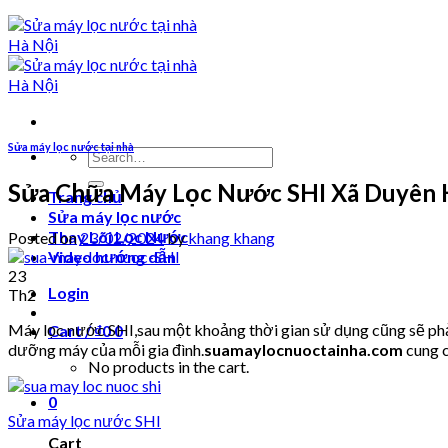
Sửa máy lọc nước tại nhà
Search
for:
Sửa Chữa Máy Lọc Nước SHI Xã Duyên 
Trang chủ
Sửa máy lọc nước
Thay Lõi Lọc Nước
Posted on
23/02/2024
by
khang khang
Video hướng dẫn
23
Login
Th2
Máy lọc nước SHI,sau một khoảng thời gian sử dụng cũng sẽ phải
Cart /
₫
0
0
dưỡng máy của mỗi gia đình.
suamaylocnuoctainha.com
cung c
No products in the cart.
0
Sửa máy lọc nước SHI
Cart