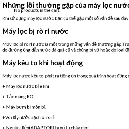
Những lỗi thường gặp của máy lọc nướ
No products in the cart.
Khi sử dụng máy lọc nước bạn có thể gặp một số vấn đề sau đây
Máy lọc bị rò rỉ nước
Máy lọc bị rò rỉ nước là một trong những vấn đề thường gặp.Trư
do đường ống dẫn nước đã quá cũ và chúng bị vỡ hoặc do loai 
Máy kêu to khi hoạt động
Máy lọc nước kêu to, phát ra tiếng ồn trong quá trình hoạt động 
+ Máy lọc nước bị e khí
+ Tắc màng RO
+ Máy bơm bị mòn bi.
+Vòi lấy nước sạch bị rò rỉ.
+ Nguồn điện(ADAPTOR) bị nổ tụ,cháy diot.