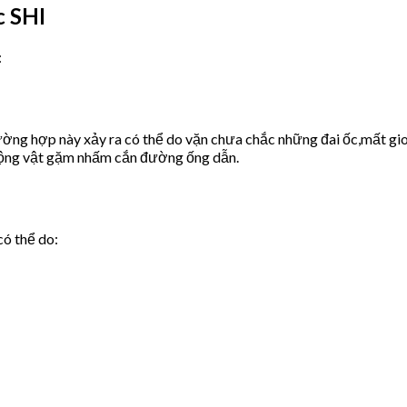
c SHI
:
ờng hợp này xảy ra có thể do vặn chưa chắc những đai ốc,mất gio
động vật gặm nhấm cắn đường ống dẫn.
có thể do: