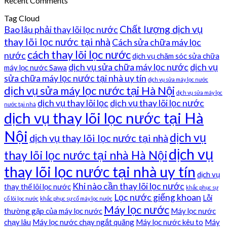
Recent Comments
Tag Cloud
Chất lượng dịch vụ
Bao lâu phải thay lõi lọc nước
thay lõi lọc nước tại nhà
Cách sửa chữa máy lọc
cách thay lõi lọc nước
nước
dịch vụ chăm sóc sửa chữa
dịch vụ sửa chữa máy lọc nước
dịch vụ
máy lọc nước Sawa
sửa chữa máy lọc nước tại nhà uy tín
dịch vụ sửa máy lọc nước
dịch vụ sửa máy lọc nước tại Hà Nội
dịch vụ sửa máy lọc
dịch vụ thay lõi lọc
dịch vụ thay lõi lọc nước
nước tại nhà
dịch vụ thay lõi lọc nước tại Hà
Nội
dịch vụ
dịch vụ thay lõi lọc nước tại nhà
dịch vụ
thay lõi lọc nước tại nhà Hà Nội
thay lõi lọc nước tại nhà uy tín
dịch vụ
Khi nào cần thay lõi lọc nước
thay thế lõi lọc nước
khắc phục sự
Lọc nước giếng khoan
Lỗi
cố lõi lọc nước
khắc phục sự cố máy lọc nước
Máy lọc nước
thường gặp của máy lọc nước
Máy lọc nước
chạy lâu
Máy lọc nước chạy ngắt quãng
Máy lọc nước kêu to
Máy