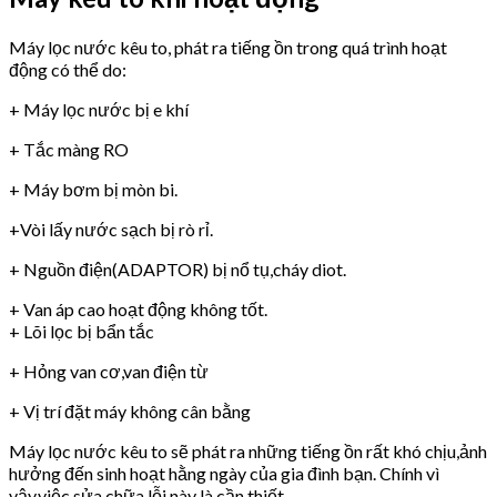
Máy lọc nước kêu to, phát ra tiếng ồn trong quá trình hoạt
động có thể do:
+ Máy lọc nước bị e khí
+ Tắc màng RO
+ Máy bơm bị mòn bi.
+Vòi lấy nước sạch bị rò rỉ.
+ Nguồn điện(ADAPTOR) bị nổ tụ,cháy diot.
+ Van áp cao hoạt động không tốt.
+ Lõi lọc bị bẩn tắc
+ Hỏng van cơ,van điện từ
+ Vị trí đặt máy không cân bằng
Máy lọc nước kêu to sẽ phát ra những tiếng ồn rất khó chịu,ảnh
hưởng đến sinh hoạt hằng ngày của gia đình bạn. Chính vì
vậy,việc sửa chữa lỗi này là cần thiết