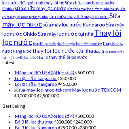
lọc nước RO
quá trình thay lõi lọc
Sửa chữa máy bơm máy lọc
sửa chữa máy lọc nước
Ohido
sửa chữa máy lọc nước tại nhà hà Nội
sửa
Sửa
sửa chữa thay thế máy lọc nước
chữa máy lọc nước uy tín tại nhà
máy lọc nước
sửa máy lọc nước Kangaroo
Sửa máy
Thay lõi
lọc nước Ohido
Sửa máy lọc nước tại nhà
lọc nước
thay lõi lọc
thay lõi lọc nước giá rẻ
thay lõi lọc nước haohsing
thay lõi lọc nước tại nhà
nước kangaroo
thay lõi lọc nước uy tín
thay thế lõi lọc nước
tại nhà
thay lõi lọc nước ở hà nội
Latest
Màng lọc RO USA(lõi lọc số 4)
₫
500,000
Lõi lọc số 5 kangaroo
₫
350,000
Lõi lọc số 6 Kangaroo
₫
450,000
Máy lọc nước TEKCOM
₫
3,000,000
₫
2,900,000
Best Selling
Màng lọc RO USA(lõi lọc số 4)
₫
500,000
Bô 3 lõi lọc thường
₫
300,000
₫
240,000
Bộ 3 lõi lọc Kangaroo
₫
290,000
₫
280,000