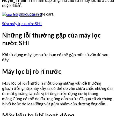
Huyện Thanh Trì
nhằm đáp ứng nhu cầu sửa máy lọc nước của
Cart
quý khách .
No products in the cart.
Sửa máy lọc nước SHI
Những lỗi thường gặp của máy lọc
nước SHI
Khi sử dụng máy lọc nước bạn có thể gặp một số vấn đề sau
đây:
Máy lọc bị rò rỉ nước
Máy lọc bị rò rỉ nước là một trong những vấn đề thường
gặp.Trường hợp này xảy ra có thể do vặn chưa chắc những đai
ốc,mất gioăng tại các vị trí ống nước động cơ bị thủng
màng.Cũng có thể do đường ống dẫn nước đã quá cũ và chúng
bị vỡ hoặc do loai động vật gặm nhấm cắn đường ống dẫn.
Máy kêu to khi hoạt động