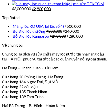
Máy lọc nước TEKCOM
₫
3,000,000
₫
2,900,000
Top Rated
Màng lọc RO USA(lõi lọc số 4)
₫
500,000
Bô 3 lõi lọc thường
₫
300,000
₫
240,000
Bộ 3 lõi lọc Kangaroo
₫
290,000
₫
280,000
Về chúng tôi
Chúng tôi là dịch vụ sửa chữa máy lọc nước tại nhà hàng đầu
tại HÀ NỘI, phục vụ tại tất cả các quận huyện nội ngoại thành.
Hà Đông – Thanh Xuân – Từ Liêm
Cửa hàng 28 Phùng Hưng -Hà Đông
Cửa hàng 164 Ngọc Đại, Đại Mỗ
Cửa hàng 22 cầu dậu
Cửa hàng 135 Thanh Nhàn
Cửa hàng 139 Tam Trinh
Hai Bà Trưng – Ba Đình – Hoàn Kiếm