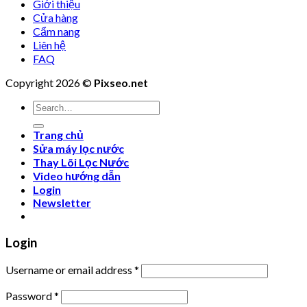
Giới thiệu
Cửa hàng
Cẩm nang
Liên hệ
FAQ
Copyright 2026 ©
Pixseo.net
Search
for:
Trang chủ
Sửa máy lọc nước
Thay Lõi Lọc Nước
Video hướng dẫn
Login
Newsletter
Login
Username or email address
*
Password
*