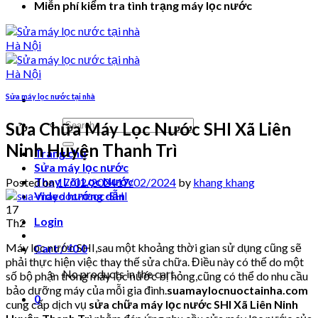
Miễn phí kiểm tra tình trạng máy lọc nước
Sửa máy lọc nước tại nhà
Search
Sửa Chữa Máy Lọc Nước SHI Xã Liên
for:
Ninh Huyện Thanh Trì
Trang chủ
Sửa máy lọc nước
Thay Lõi Lọc Nước
Posted on
17/02/2024
17/02/2024
by
khang khang
Video hướng dẫn
17
Login
Th2
Máy lọc nước SHI,sau một khoảng thời gian sử dụng cũng sẽ
Cart /
₫
0
0
phải thực hiện việc thay thế sửa chữa. Điều này có thể do một
No products in the cart.
số bộ phận trong máy lọc nước bị hỏng,cũng có thể do nhu cầu
bảo dưỡng máy của mỗi gia đình.
suamaylocnuoctainha.com
0
cung cấp dịch vụ
sửa chữa máy lọc nước SHI Xã Liên Ninh