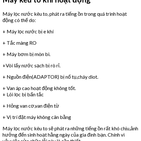
Máy lọc nước kêu to, phát ra tiếng ồn trong quá trình hoạt
động có thể do:
+ Máy lọc nước bị e khí
+ Tắc màng RO
+ Máy bơm bị mòn bi.
+Vòi lấy nước sạch bị rò rỉ.
+ Nguồn điện(ADAPTOR) bị nổ tụ,cháy diot.
+ Van áp cao hoạt động không tốt.
+ Lõi lọc bị bẩn tắc
+ Hỏng van cơ,van điện từ
+ Vị trí đặt máy không cân bằng
Máy lọc nước kêu to sẽ phát ra những tiếng ồn rất khó chịu,ảnh
hưởng đến sinh hoạt hằng ngày của gia đình bạn. Chính vì
vậy,việc sửa chữa lỗi này là cần thiết