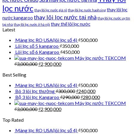
lọc nước
thay lõi lọc
thay lõi lọc nước giá rẻ
thay lõi lọc nước haohsing
thay lõi lọc nước tại nhà
nước kangaroo
thay lõi lọc nước uy tín
thay thế lõi lọc nước
tại nhà
thay lõi lọc nước ở hà nội
Latest
Màng lọc RO USA(lõi lọc số 4)
₫
500,000
Lõi lọc số 5 kangaroo
₫
350,000
Lõi lọc số 6 Kangaroo
₫
450,000
Máy lọc nước TEKCOM
₫
3,000,000
₫
2,900,000
Best Selling
Màng lọc RO USA(lõi lọc số 4)
₫
500,000
Bô 3 lõi lọc thường
₫
300,000
₫
240,000
Bộ 3 lõi lọc Kangaroo
₫
290,000
₫
280,000
Máy lọc nước TEKCOM
₫
3,000,000
₫
2,900,000
Top Rated
Màng lọc RO USA(lõi lọc số 4)
₫
500,000