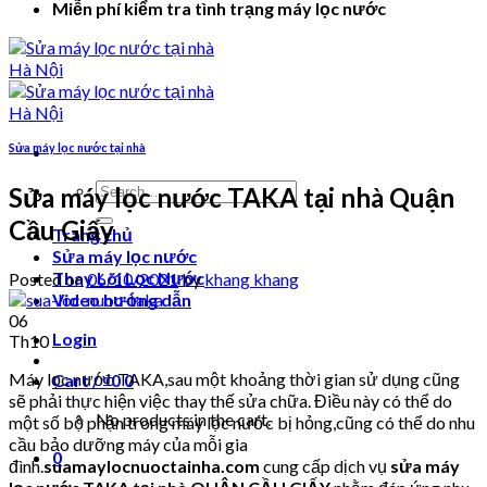
Miễn phí kiểm tra tình trạng máy lọc nước
Sửa máy lọc nước tại nhà
Search
Sửa máy lọc nước TAKA tại nhà Quận
for:
Cầu Giấy
Trang chủ
Sửa máy lọc nước
Thay Lõi Lọc Nước
Posted on
06/10/2021
by
khang khang
Video hướng dẫn
06
Login
Th10
Máy lọc nước TAKA,sau một khoảng thời gian sử dụng cũng
Cart /
₫
0
0
sẽ phải thực hiện việc thay thế sửa chữa. Điều này có thể do
No products in the cart.
một số bộ phận trong máy lọc nước bị hỏng,cũng có thể do nhu
cầu bảo dưỡng máy của mỗi gia
0
đình.
suamaylocnuoctainha.com
cung cấp dịch vụ
sửa máy