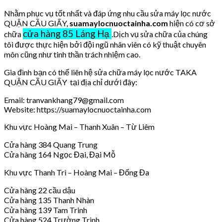
Nhằm phục vụ tốt nhất và đáp ứng nhu cầu sửa máy lọc nước
QUẬN CẦU GIẤY,
suamaylocnuoctainha.com
hiện có cơ sở
cửa hàng 85 Láng Hạ
chữa
.Dịch vụ sửa chữa của chúng
tôi được thực hiện bởi đội ngũ nhân viên có kỹ thuật chuyên
môn cũng như tinh thần trách nhiệm cao.
Gia đình bạn có thể liên hệ sửa chữa máy lọc nước TAKA
QUẬN CẦU GIẤY tại địa chỉ dưới đây:
Email: tranvankhang79@gmail.com
Website: https://suamaylocnuoctainha.com
Khu vực Hoàng Mai – Thanh Xuân – Từ Liêm
Cửa hàng 384 Quang Trung
Cửa hàng 164 Ngọc Đại, Đại Mỗ
Khu vực Thanh Trì – Hoàng Mai – Đống Đa
Cửa hàng 22 cầu dậu
Cửa hàng 135 Thanh Nhàn
Cửa hàng 139 Tam Trinh
Cửa hàng 524 Trường Trinh