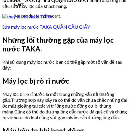
lọc nước TAKA tại nhà QUẬN CẦU GIẤY
nhằm đáp ứng nhu
Cart
cầu sửa máy lọc của khách hàng.
No products in the cart.
Sửa máy lọc nước TAKA QUẬN CẦU GIẤY
Những lỗi thường gặp của máy lọc
nước TAKA.
Khi sử dụng máy lọc nước bạn có thể gặp một số vấn đề sau
đây:
Máy lọc bị rò rỉ nước
Máy lọc bị rò rỉ nước là một trong những vấn đề thường
gặp.Trường hợp này xảy ra có thể do vặn chưa chắc những đai
ốc,mất gioăng tại các vị trí ống nước động cơ bị thủng
màng.Cũng có thể do đường ống dẫn nước đã quá cũ và chúng
bị vỡ hoặc do loai động vật gặm nhấm cắn đường ống dẫn.
Máy kêu to khi hoạt động