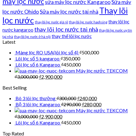
máy lọc nước
sửa máy lọc nước Kangaroo
Sửa máy
Thay lõi
lọc nước Ohido
Sửa máy lọc nước tại nhà
lọc nước
thay lõi lọc
thay lõi lọc nước giá rẻ
thay lõi lọc nước haohsing
thay lõi lọc nước tại nhà
nước kangaroo
thay lõi lọc nước uy tín
thay thế lõi lọc nước
tại nhà
thay lõi lọc nước ở hà nội
Latest
Màng lọc RO USA(lõi lọc số 4)
₫
500,000
Lõi lọc số 5 kangaroo
₫
350,000
Lõi lọc số 6 Kangaroo
₫
450,000
Máy lọc nước TEKCOM
₫
3,000,000
₫
2,900,000
Best Selling
Bô 3 lõi lọc thường
₫
300,000
₫
240,000
Bộ 3 lõi lọc Kangaroo
₫
290,000
₫
280,000
Máy lọc nước TEKCOM
₫
3,000,000
₫
2,900,000
Lõi lọc số 6 Kangaroo
₫
450,000
Top Rated