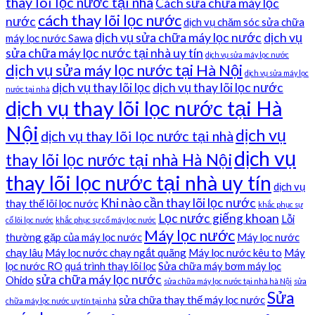
thay lõi lọc nước tại nhà
Cách sửa chữa máy lọc
cách thay lõi lọc nước
nước
dịch vụ chăm sóc sửa chữa
dịch vụ sửa chữa máy lọc nước
dịch vụ
máy lọc nước Sawa
sửa chữa máy lọc nước tại nhà uy tín
dịch vụ sửa máy lọc nước
dịch vụ sửa máy lọc nước tại Hà Nội
dịch vụ sửa máy lọc
dịch vụ thay lõi lọc
dịch vụ thay lõi lọc nước
nước tại nhà
dịch vụ thay lõi lọc nước tại Hà
Nội
dịch vụ
dịch vụ thay lõi lọc nước tại nhà
dịch vụ
thay lõi lọc nước tại nhà Hà Nội
thay lõi lọc nước tại nhà uy tín
dịch vụ
Khi nào cần thay lõi lọc nước
thay thế lõi lọc nước
khắc phục sự
Lọc nước giếng khoan
Lỗi
cố lõi lọc nước
khắc phục sự cố máy lọc nước
Máy lọc nước
thường gặp của máy lọc nước
Máy lọc nước
chạy lâu
Máy lọc nước chạy ngắt quãng
Máy lọc nước kêu to
Máy
lọc nước RO
quá trình thay lõi lọc
Sửa chữa máy bơm máy lọc
sửa chữa máy lọc nước
Ohido
sửa chữa máy lọc nước tại nhà hà Nội
sửa
Sửa
sửa chữa thay thế máy lọc nước
chữa máy lọc nước uy tín tại nhà