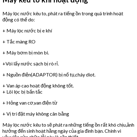
Máy lọc nước kêu to, phát ra tiếng ồn trong quá trình hoạt
động có thể do:
+ Máy lọc nước bị e khí
+ Tắc màng RO
+ Máy bơm bị mòn bi.
+Vòi lấy nước sạch bị rò rỉ.
+ Nguồn điện(ADAPTOR) bị nổ tụ,cháy diot.
+ Van áp cao hoạt động không tốt.
+ Lõi lọc bị bẩn tắc
+ Hỏng van cơ,van điện từ
+ Vị trí đặt máy không cân bằng
Máy lọc nước kêu to sẽ phát ra những tiếng ồn rất khó chịu,ảnh
hưởng đến sinh hoạt hằng ngày của gia đình bạn. Chính vì
vậy,việc sửa chữa lỗi này là cần thiết