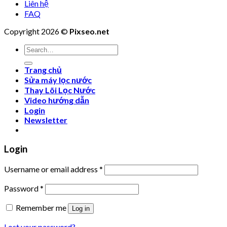
Liên hệ
FAQ
Copyright 2026 ©
Pixseo.net
Search
for:
Trang chủ
Sửa máy lọc nước
Thay Lõi Lọc Nước
Video hướng dẫn
Login
Newsletter
Login
Username or email address
*
Password
*
Remember me
Log in
Lost your password?