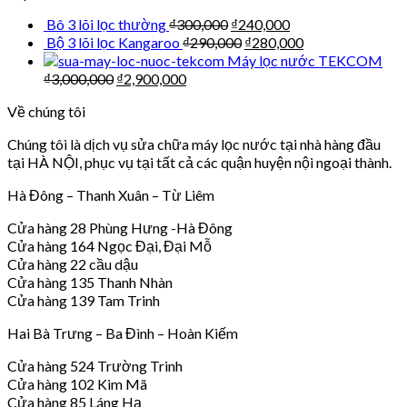
Bô 3 lõi lọc thường
₫
300,000
₫
240,000
Bộ 3 lõi lọc Kangaroo
₫
290,000
₫
280,000
Máy lọc nước TEKCOM
₫
3,000,000
₫
2,900,000
Về chúng tôi
Chúng tôi là dịch vụ sửa chữa máy lọc nước tại nhà hàng đầu
tại HÀ NỘI, phục vụ tại tất cả các quận huyện nội ngoại thành.
Hà Đông – Thanh Xuân – Từ Liêm
Cửa hàng 28 Phùng Hưng -Hà Đông
Cửa hàng 164 Ngọc Đại, Đại Mỗ
Cửa hàng 22 cầu dậu
Cửa hàng 135 Thanh Nhàn
Cửa hàng 139 Tam Trinh
Hai Bà Trưng – Ba Đình – Hoàn Kiếm
Cửa hàng 524 Trường Trinh
Cửa hàng 102 Kim Mã
Cửa hàng 85 Láng Hạ