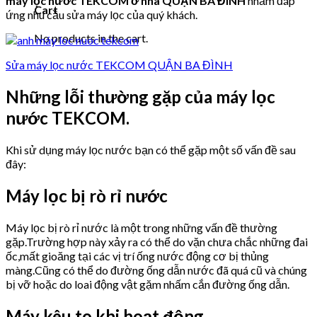
máy lọc nước TEKCOM ở nhà QUẬN BA ĐÌNH
nhằm đáp
Cart
ứng nhu cầu sửa máy lọc của quý khách.
No products in the cart.
Sửa máy lọc nước TEKCOM QUẬN BA ĐÌNH
Những lỗi thường gặp của máy lọc
nước TEKCOM.
Khi sử dụng máy lọc nước bạn có thể gặp một số vấn đề sau
đây:
Máy lọc bị rò rỉ nước
Máy lọc bị rò rỉ nước là một trong những vấn đề thường
gặp.Trường hợp này xảy ra có thể do vặn chưa chắc những đai
ốc,mất gioăng tại các vị trí ống nước động cơ bị thủng
màng.Cũng có thể do đường ống dẫn nước đã quá cũ và chúng
bị vỡ hoặc do loai động vật gặm nhấm cắn đường ống dẫn.
Máy kêu to khi hoạt động