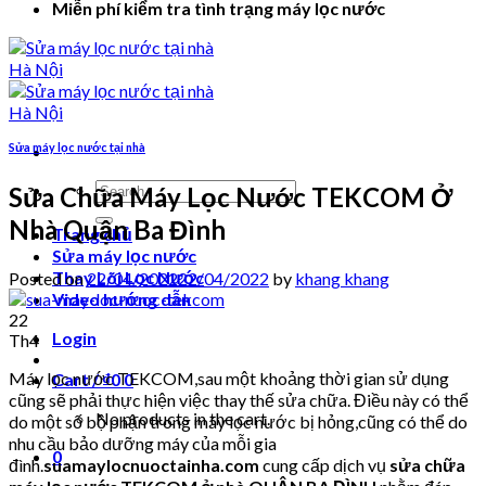
Miễn phí kiểm tra tình trạng máy lọc nước
Sửa máy lọc nước tại nhà
Search
Sửa Chữa Máy Lọc Nước TEKCOM Ở
for:
Nhà Quận Ba Đình
Trang chủ
Sửa máy lọc nước
Thay Lõi Lọc Nước
Posted on
22/04/2022
22/04/2022
by
khang khang
Video hướng dẫn
22
Login
Th4
Máy lọc nước TEKCOM,sau một khoảng thời gian sử dụng
Cart /
₫
0
0
cũng sẽ phải thực hiện việc thay thế sửa chữa. Điều này có thể
No products in the cart.
do một số bộ phận trong máy lọc nước bị hỏng,cũng có thể do
nhu cầu bảo dưỡng máy của mỗi gia
0
đình.
suamaylocnuoctainha.com
cung cấp dịch vụ
sửa chữa