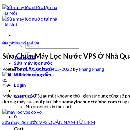
Sửa máy lọc nước tại nhà
Search
for:
Sửa Chữa Máy Lọc Nước VPS Ở Nhà Qu
Trang chủ
Sửa máy lọc nước
Thay Lõi Lọc Nước
Posted on
05/05/2022
05/05/2022
by
khang khang
Video hướng dẫn
05
Login
Th5
Máy lọc nước VPS,sau một khoảng thời gian sử dụng cũng sẽ phải
Cart /
₫
0
0
dưỡng máy của mỗi gia đình.
suamaylocnuoctainha.com
cung 
No products in the cart.
0
Sửa máy lọc nước VPS QUẬN NAM TỪ LIÊM
Cart