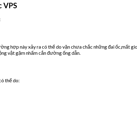
c VPS
:
ờng hợp này xảy ra có thể do vặn chưa chắc những đai ốc,mất gio
động vật gặm nhấm cắn đường ống dẫn.
có thể do: