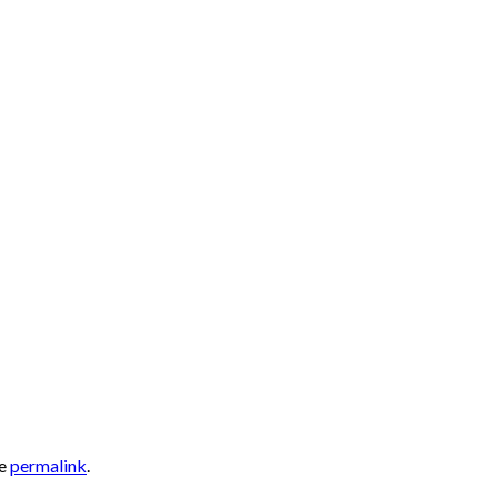
he
permalink
.