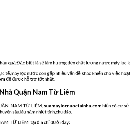
u hậu quả.Đặc biệt là sẽ làm hưởng đến chất lượng nước máy lọc
hực tế,máy lọc nước còn gặp nhiều vấn đề khác khiến cho việc hoạ
com
để được hỗ trợ tốt nhất.
 Nhà Quận Nam Từ Liêm
ớc QUẬN NAM TỪ LIÊM,
suamaylocnuoctainha.com
hiện có cơ s
huyên sâu,lâu năm,nhiệt tình,chu đáo.
NAM TỪ LIÊM tại địa chỉ dưới đây: