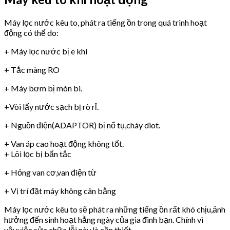
Máy lọc nước kêu to, phát ra tiếng ồn trong quá trình hoạt
động có thể do:
+ Máy lọc nước bị e khí
+ Tắc màng RO
+ Máy bơm bị mòn bi.
+Vòi lấy nước sạch bị rò rỉ.
+ Nguồn điện(ADAPTOR) bị nổ tụ,cháy diot.
+ Van áp cao hoạt động không tốt.
+ Lõi lọc bị bẩn tắc
+ Hỏng van cơ,van điện từ
+ Vị trí đặt máy không cân bằng
Máy lọc nước kêu to sẽ phát ra những tiếng ồn rất khó chịu,ảnh
hưởng đến sinh hoạt hằng ngày của gia đình bạn. Chính vì
vậy,việc sửa chữa lỗi này là cần thiết