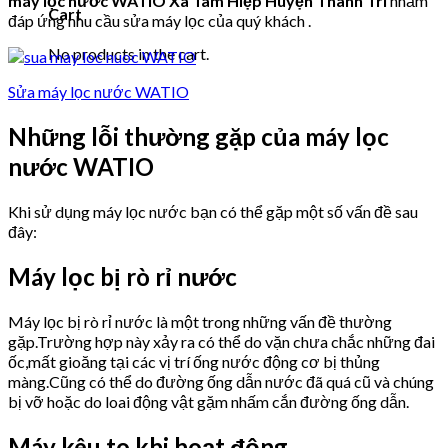
máy lọc nước WATIO Xã Tam Hiệp Huyện Thanh Trì
nhằm
Cart
đáp ứng nhu cầu sửa máy lọc của quý khách .
No products in the cart.
Sửa máy lọc nước WATIO
Những lỗi thường gặp của máy lọc
nước WATIO
Khi sử dụng máy lọc nước bạn có thể gặp một số vấn đề sau
đây:
Máy lọc bị rò rỉ nước
Máy lọc bị rò rỉ nước là một trong những vấn đề thường
gặp.Trường hợp này xảy ra có thể do vặn chưa chắc những đai
ốc,mất gioăng tại các vị trí ống nước động cơ bị thủng
màng.Cũng có thể do đường ống dẫn nước đã quá cũ và chúng
bị vỡ hoặc do loai động vật gặm nhấm cắn đường ống dẫn.
Máy kêu to khi hoạt động