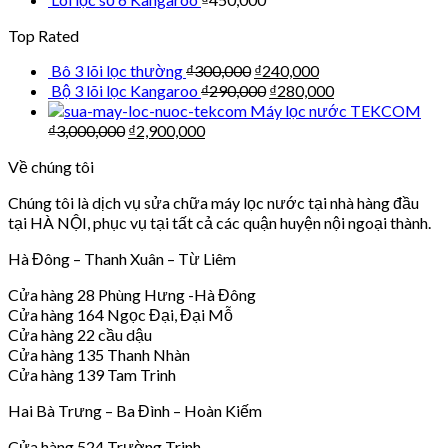
Top Rated
Bô 3 lõi lọc thường
₫
300,000
₫
240,000
Bộ 3 lõi lọc Kangaroo
₫
290,000
₫
280,000
Máy lọc nước TEKCOM
₫
3,000,000
₫
2,900,000
Về chúng tôi
Chúng tôi là dịch vụ sửa chữa máy lọc nước tại nhà hàng đầu
tại HÀ NỘI, phục vụ tại tất cả các quận huyện nội ngoại thành.
Hà Đông – Thanh Xuân – Từ Liêm
Cửa hàng 28 Phùng Hưng -Hà Đông
Cửa hàng 164 Ngọc Đại, Đại Mỗ
Cửa hàng 22 cầu dậu
Cửa hàng 135 Thanh Nhàn
Cửa hàng 139 Tam Trinh
Hai Bà Trưng – Ba Đình – Hoàn Kiếm
Cửa hàng 524 Trường Trinh