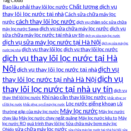
Tag Cloud
Chất lượng dịch vụ
Bao lâu phải thay lõi lọc nước
thay lõi lọc nước tại nhà
Cách sửa chữa máy lọc
cách thay lõi lọc nước
nước
dịch vụ chăm sóc sửa chữa
dịch vụ sửa chữa máy lọc nước
dịch vụ
máy lọc nước Sawa
sửa chữa máy lọc nước tại nhà uy tín
dịch vụ sửa máy lọc nước
dịch vụ sửa máy lọc nước tại Hà Nội
dịch vụ sửa máy lọc
dịch vụ thay lõi lọc
dịch vụ thay lõi lọc nước
nước tại nhà
dịch vụ thay lõi lọc nước tại Hà
Nội
dịch vụ
dịch vụ thay lõi lọc nước tại nhà
dịch vụ
thay lõi lọc nước tại nhà Hà Nội
thay lõi lọc nước tại nhà uy tín
dịch vụ
Khi nào cần thay lõi lọc nước
thay thế lõi lọc nước
khắc phục sự
Lọc nước giếng khoan
Lỗi
cố lõi lọc nước
khắc phục sự cố máy lọc nước
Máy lọc nước
thường gặp của máy lọc nước
Máy lọc nước
chạy lâu
Máy lọc nước chạy ngắt quãng
Máy lọc nước kêu to
Máy
lọc nước RO
quá trình thay lõi lọc
Sửa chữa máy bơm máy lọc
sửa chữa máy lọc nước
Ohido
sửa chữa máy lọc nước tại nhà hà Nội
sửa