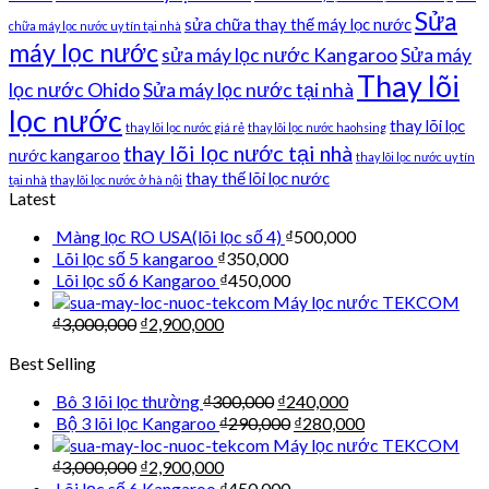
Sửa
sửa chữa thay thế máy lọc nước
chữa máy lọc nước uy tín tại nhà
máy lọc nước
sửa máy lọc nước Kangaroo
Sửa máy
Thay lõi
lọc nước Ohido
Sửa máy lọc nước tại nhà
lọc nước
thay lõi lọc
thay lõi lọc nước giá rẻ
thay lõi lọc nước haohsing
thay lõi lọc nước tại nhà
nước kangaroo
thay lõi lọc nước uy tín
thay thế lõi lọc nước
tại nhà
thay lõi lọc nước ở hà nội
Latest
Màng lọc RO USA(lõi lọc số 4)
₫
500,000
Lõi lọc số 5 kangaroo
₫
350,000
Lõi lọc số 6 Kangaroo
₫
450,000
Máy lọc nước TEKCOM
₫
3,000,000
₫
2,900,000
Best Selling
Bô 3 lõi lọc thường
₫
300,000
₫
240,000
Bộ 3 lõi lọc Kangaroo
₫
290,000
₫
280,000
Máy lọc nước TEKCOM
₫
3,000,000
₫
2,900,000
Lõi lọc số 6 Kangaroo
₫
450,000