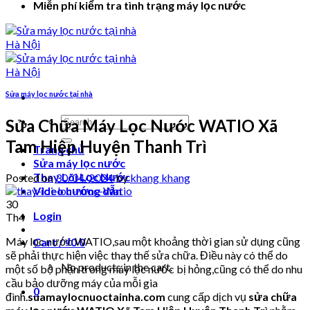
Miễn phí kiểm tra tình trạng máy lọc nước
Sửa máy lọc nước tại nhà
Search
Sửa Chữa Máy Lọc Nước WATIO Xã
for:
Tam Hiệp Huyện Thanh Trì
Trang chủ
Sửa máy lọc nước
Thay Lõi Lọc Nước
Posted on
30/04/2024
by
khang khang
Video hướng dẫn
30
Login
Th4
Máy lọc nước WATIO,sau một khoảng thời gian sử dụng cũng
Cart /
₫
0
0
sẽ phải thực hiện việc thay thế sửa chữa. Điều này có thể do
No products in the cart.
một số bộ phận trong máy lọc nước bị hỏng,cũng có thể do nhu
cầu bảo dưỡng máy của mỗi gia
0
đình.
suamaylocnuoctainha.com
cung cấp dịch vụ
sửa chữa