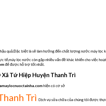
u hậu quả.Đặc biệt là sẽ làm hưởng đến chất lượng nước máy lọc
hực tế,máy lọc nước còn gặp nhiều vấn đề khác khiến cho việc hoạ
com
để được hỗ trợ tốt nhất.
O
Xã Tứ Hiệp Huyện Thanh Trì
amaylocnuoctainha.com
hiện có cơ sở
Thanh Trì
Dịch vụ sửa chữa của chúng tôi được thực 