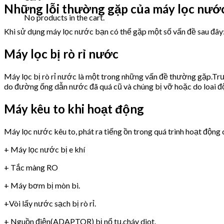
Những lỗi thường gặp của máy lọc nư
No products in the cart.
Khi sử dụng máy lọc nước bạn có thể gặp một số vấn đề sau đây
Máy lọc bị rò rỉ nước
Máy lọc bị rò rỉ nước là một trong những vấn đề thường gặp.Trư
do đường ống dẫn nước đã quá cũ và chúng bị vỡ hoặc do loai 
Máy kêu to khi hoạt động
Máy lọc nước kêu to, phát ra tiếng ồn trong quá trình hoạt động 
+ Máy lọc nước bị e khí
+ Tắc màng RO
+ Máy bơm bị mòn bi.
+Vòi lấy nước sạch bị rò rỉ.
+ Nguồn điện(ADAPTOR) bị nổ tụ,cháy diot.