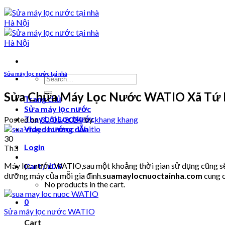
Sửa máy lọc nước tại nhà
Search
for:
Sửa Chữa Máy Lọc Nước WATIO Xã Tứ H
Trang chủ
Sửa máy lọc nước
Thay Lõi Lọc Nước
Posted on
30/03/2024
by
khang khang
Video hướng dẫn
30
Login
Th3
Máy lọc nước WATIO,sau một khoảng thời gian sử dụng cũng sẽ p
Cart /
₫
0
0
dưỡng máy của mỗi gia đình.
suamaylocnuoctainha.com
cung c
No products in the cart.
0
Sửa máy lọc nước WATIO
Cart