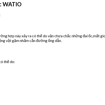
ớc WATIO
:
ờng hợp này xảy ra có thể do vặn chưa chắc những đai ốc,mất gio
động vật gặm nhấm cắn đường ống dẫn.
có thể do: