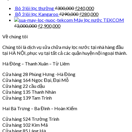
Bô 3 lõi lọc thường
₫
300,000
₫
240,000
Bộ 3 lõi lọc Kangaroo
₫
290,000
₫
280,000
Máy lọc nước TEKCOM
₫
3,000,000
₫
2,900,000
Về chúng tôi
Chúng tôi là dịch vụ sửa chữa máy lọc nước tại nhà hàng đầu
tại HÀ NỘI, phục vụ tại tất cả các quận huyện nội ngoại thành.
Hà Đông – Thanh Xuân – Từ Liêm
Cửa hàng 28 Phùng Hưng -Hà Đông
Cửa hàng 164 Ngọc Đại, Đại Mỗ
Cửa hàng 22 cầu dậu
Cửa hàng 135 Thanh Nhàn
Cửa hàng 139 Tam Trinh
Hai Bà Trưng – Ba Đình – Hoàn Kiếm
Cửa hàng 524 Trường Trinh
Cửa hàng 102 Kim Mã
Cửa hàng 85 Láng Hạ