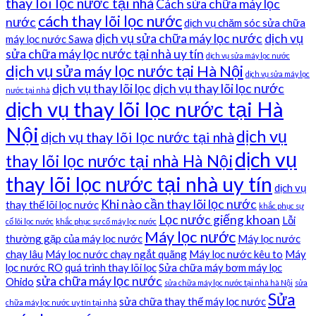
thay lõi lọc nước tại nhà
Cách sửa chữa máy lọc
cách thay lõi lọc nước
nước
dịch vụ chăm sóc sửa chữa
dịch vụ sửa chữa máy lọc nước
dịch vụ
máy lọc nước Sawa
sửa chữa máy lọc nước tại nhà uy tín
dịch vụ sửa máy lọc nước
dịch vụ sửa máy lọc nước tại Hà Nội
dịch vụ sửa máy lọc
dịch vụ thay lõi lọc
dịch vụ thay lõi lọc nước
nước tại nhà
dịch vụ thay lõi lọc nước tại Hà
Nội
dịch vụ
dịch vụ thay lõi lọc nước tại nhà
dịch vụ
thay lõi lọc nước tại nhà Hà Nội
thay lõi lọc nước tại nhà uy tín
dịch vụ
Khi nào cần thay lõi lọc nước
thay thế lõi lọc nước
khắc phục sự
Lọc nước giếng khoan
Lỗi
cố lõi lọc nước
khắc phục sự cố máy lọc nước
Máy lọc nước
thường gặp của máy lọc nước
Máy lọc nước
chạy lâu
Máy lọc nước chạy ngắt quãng
Máy lọc nước kêu to
Máy
lọc nước RO
quá trình thay lõi lọc
Sửa chữa máy bơm máy lọc
sửa chữa máy lọc nước
Ohido
sửa chữa máy lọc nước tại nhà hà Nội
sửa
Sửa
sửa chữa thay thế máy lọc nước
chữa máy lọc nước uy tín tại nhà