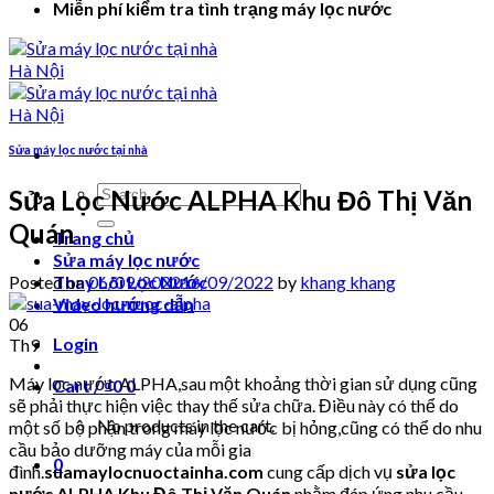
Miễn phí kiểm tra tình trạng máy lọc nước
Sửa máy lọc nước tại nhà
Search
Sửa Lọc Nước ALPHA Khu Đô Thị Văn
for:
Quán
Trang chủ
Sửa máy lọc nước
Posted on
06/09/2022
16/09/2022
by
khang khang
Thay Lõi Lọc Nước
Video hướng dẫn
06
Login
Th9
Máy lọc nước ALPHA,sau một khoảng thời gian sử dụng cũng
Cart /
₫
0
0
sẽ phải thực hiện việc thay thế sửa chữa. Điều này có thể do
No products in the cart.
một số bộ phận trong máy lọc nước bị hỏng,cũng có thể do nhu
cầu bảo dưỡng máy của mỗi gia
0
đình.
suamaylocnuoctainha.com
cung cấp dịch vụ
sửa lọc
nước ALPHA Khu Đô Thị Văn Quán
nhằm đáp ứng nhu cầu