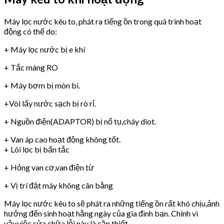
Máy lọc nước kêu to, phát ra tiếng ồn trong quá trình hoạt
động có thể do:
+ Máy lọc nước bị e khí
+ Tắc màng RO
+ Máy bơm bị mòn bi.
+Vòi lấy nước sạch bị rò rỉ.
+ Nguồn điện(ADAPTOR) bị nổ tụ,cháy diot.
+ Van áp cao hoạt động không tốt.
+ Lõi lọc bị bẩn tắc
+ Hỏng van cơ,van điện từ
+ Vị trí đặt máy không cân bằng
Máy lọc nước kêu to sẽ phát ra những tiếng ồn rất khó chịu,ảnh
hưởng đến sinh hoạt hằng ngày của gia đình bạn. Chính vì
vậy,việc sửa chữa lỗi này là cần thiết