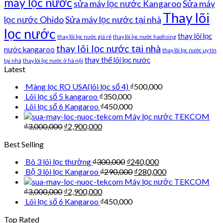
máy lọc nước
sửa máy lọc nước Kangaroo
Sửa máy
Thay lõi
lọc nước Ohido
Sửa máy lọc nước tại nhà
lọc nước
thay lõi lọc
thay lõi lọc nước giá rẻ
thay lõi lọc nước haohsing
thay lõi lọc nước tại nhà
nước kangaroo
thay lõi lọc nước uy tín
thay thế lõi lọc nước
tại nhà
thay lõi lọc nước ở hà nội
Latest
Màng lọc RO USA(lõi lọc số 4)
₫
500,000
Lõi lọc số 5 kangaroo
₫
350,000
Lõi lọc số 6 Kangaroo
₫
450,000
Máy lọc nước TEKCOM
₫
3,000,000
₫
2,900,000
Best Selling
Bô 3 lõi lọc thường
₫
300,000
₫
240,000
Bộ 3 lõi lọc Kangaroo
₫
290,000
₫
280,000
Máy lọc nước TEKCOM
₫
3,000,000
₫
2,900,000
Lõi lọc số 6 Kangaroo
₫
450,000
Top Rated