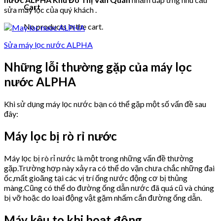
Cart
sửa máy lọc của quý khách .
No products in the cart.
Sửa máy lọc nước ALPHA
Những lỗi thường gặp của máy lọc
nước ALPHA
Khi sử dụng máy lọc nước bạn có thể gặp một số vấn đề sau
đây:
Máy lọc bị rò rỉ nước
Máy lọc bị rò rỉ nước là một trong những vấn đề thường
gặp.Trường hợp này xảy ra có thể do vặn chưa chắc những đai
ốc,mất gioăng tại các vị trí ống nước động cơ bị thủng
màng.Cũng có thể do đường ống dẫn nước đã quá cũ và chúng
bị vỡ hoặc do loai động vật gặm nhấm cắn đường ống dẫn.
Máy kêu to khi hoạt động