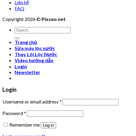
Liên hệ
FAQ
Copyright 2026 ©
Pixseo.net
Search
for:
Trang chủ
Sửa máy lọc nước
Thay Lõi Lọc Nước
Video hướng dẫn
Login
Newsletter
Login
Username or email address
*
Password
*
Remember me
Log in