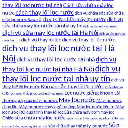
thay lõi lọc nước tại nhà
Cách sửa chữa máy lọc
cách thay lõi lọc nước
nước
dịch vụ chăm sóc sửa chữa
dịch vụ sửa chữa máy lọc nước
dịch vụ
máy lọc nước Sawa
sửa chữa máy lọc nước tại nhà uy tín
dịch vụ sửa máy lọc nước
dịch vụ sửa máy lọc nước tại Hà Nội
dịch vụ sửa máy lọc
dịch vụ thay lõi lọc
dịch vụ thay lõi lọc nước
nước tại nhà
dịch vụ thay lõi lọc nước tại Hà
Nội
dịch vụ
dịch vụ thay lõi lọc nước tại nhà
dịch vụ
thay lõi lọc nước tại nhà Hà Nội
thay lõi lọc nước tại nhà uy tín
dịch vụ
Khi nào cần thay lõi lọc nước
thay thế lõi lọc nước
khắc phục sự
Lọc nước giếng khoan
Lỗi
cố lõi lọc nước
khắc phục sự cố máy lọc nước
Máy lọc nước
thường gặp của máy lọc nước
Máy lọc nước
chạy lâu
Máy lọc nước chạy ngắt quãng
Máy lọc nước kêu to
Máy
lọc nước RO
quá trình thay lõi lọc
Sửa chữa máy bơm máy lọc
sửa chữa máy lọc nước
Ohido
sửa chữa máy lọc nước tại nhà hà Nội
sửa
Sửa
sửa chữa thay thế máy lọc nước
chữa máy lọc nước uy tín tại nhà