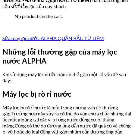
nước ALPHA ở nhà Quận BẮC TỪ LIÊM
nhằm đáp ứng nhu
Cart
cầu sửa máy lọc của quý khách .
No products in the cart.
Sửa máy lọc nước ALPHA QUẬN BẮC TỪ LIÊM
Những lỗi thường gặp của máy lọc
nước ALPHA
Khi sử dụng máy lọc nước bạn có thể gặp một số vấn đề sau
đây:
Máy lọc bị rò rỉ nước
Máy lọc bị rò rỉ nước là một trong những vấn đề thường
gặp.Trường hợp này xảy ra có thể do vặn chưa chắc những đai
ốc,mất gioăng tại các vị trí ống nước động cơ bị thủng
màng.Cũng có thể do đường ống dẫn nước đã quá cũ và chúng
bị vỡ hoặc do loai động vật gặm nhấm cắn đường ống dẫn.