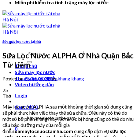
Miễn phí kiểm tra tình trạng máy lọc nước
Sửa máy lọc nước tại nhà
Search
Sửa Lọc Nước ALPHA Ơ Nhà Quận Bắc
for:
Từ Liêm
Trang chủ
Sửa máy lọc nước
Thay Lõi Lọc Nước
Posted on
25/06/2022
by
khang khang
Video hướng dẫn
25
Login
Th6
Máy lọc nước ALPHA,sau một khoảng thời gian sử dụng cũng
Cart /
₫
0
0
sẽ phải thực hiện việc thay thế sửa chữa. Điều này có thể do
No products in the cart.
một số bộ phận trong máy lọc nước bị hỏng,cũng có thể do nhu
cầu bảo dưỡng máy của mỗi gia
0
đình.
suamaylocnuoctainha.com
cung cấp dịch vụ
sửa lọc