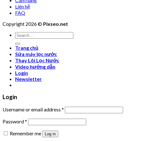
Cẩm nang
Liên hệ
FAQ
Copyright 2026 ©
Pixseo.net
Search
for:
Trang chủ
Sửa máy lọc nước
Thay Lõi Lọc Nước
Video hướng dẫn
Login
Newsletter
Login
Username or email address
*
Password
*
Remember me
Log in