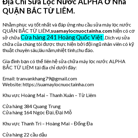
Địa Chỉ Sửa Lọc Nước ALPHA Ở Nhà
QUẬN BẮC TỪ LIÊM.
Nhằm phục vụ tốt nhất và đáp ứng nhu cầu sửa máy lọc nước
QUẬN BẮC TỪ LIÊM,
suamaylocnuoctainha.com
hiện có cơ
Cửa hàng 241 Hoàng Quốc Việt
sở chữa
.Dịch vụ sửa
chữa của chúng tôi được thực hiện bởi đội ngũ nhân viên có kỹ
thuật chuyên sâu,lâu năm,nhiệt tình,chu đáo.
Gia đình bạn có thể liên hệ sửa chữa máy lọc nước ALPHA
BẮC TỪ LIÊM tại địa chỉ dưới đây:
Email: tranvankhang79@gmail.com
Website: https://suamaylocnuoctainha.com
Khu vực Hoàng Mai – Thanh Xuân – Từ Liêm
Cửa hàng 384 Quang Trung
Cửa hàng 164 Ngọc Đại, Đại Mỗ
Khu vực Thanh Trì – Hoàng Mai – Đống Đa
Cửa hàng 22 cầu dậu