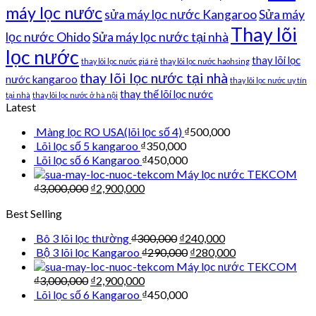
máy lọc nước
sửa máy lọc nước Kangaroo
Sửa máy
Thay lõi
lọc nước Ohido
Sửa máy lọc nước tại nhà
lọc nước
thay lõi lọc
thay lõi lọc nước giá rẻ
thay lõi lọc nước haohsing
thay lõi lọc nước tại nhà
nước kangaroo
thay lõi lọc nước uy tín
thay thế lõi lọc nước
tại nhà
thay lõi lọc nước ở hà nội
Latest
Màng lọc RO USA(lõi lọc số 4)
₫
500,000
Lõi lọc số 5 kangaroo
₫
350,000
Lõi lọc số 6 Kangaroo
₫
450,000
Máy lọc nước TEKCOM
₫
3,000,000
₫
2,900,000
Best Selling
Bô 3 lõi lọc thường
₫
300,000
₫
240,000
Bộ 3 lõi lọc Kangaroo
₫
290,000
₫
280,000
Máy lọc nước TEKCOM
₫
3,000,000
₫
2,900,000
Lõi lọc số 6 Kangaroo
₫
450,000