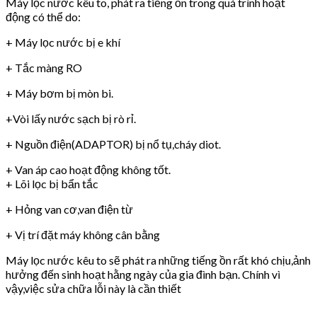
Máy lọc nước kêu to, phát ra tiếng ồn trong quá trình hoạt
động có thể do:
+ Máy lọc nước bị e khí
+ Tắc màng RO
+ Máy bơm bị mòn bi.
+Vòi lấy nước sạch bị rò rỉ.
+ Nguồn điện(ADAPTOR) bị nổ tụ,cháy diot.
+ Van áp cao hoạt động không tốt.
+ Lõi lọc bị bẩn tắc
+ Hỏng van cơ,van điện từ
+ Vị trí đặt máy không cân bằng
Máy lọc nước kêu to sẽ phát ra những tiếng ồn rất khó chịu,ảnh
hưởng đến sinh hoạt hằng ngày của gia đình bạn. Chính vì
vậy,việc sửa chữa lỗi này là cần thiết