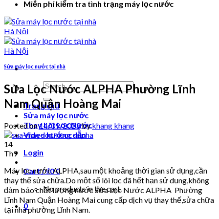
Miễn phí kiểm tra tình trạng máy lọc nước
Sửa máy lọc nước tại nhà
Search
Sửa Lọc Nước ALPHA Phường Lĩnh
for:
Nam Quận Hoàng Mai
Trang chủ
Sửa máy lọc nước
Thay Lõi Lọc Nước
Posted on
14/09/2023
by
khang khang
Video hướng dẫn
14
Login
Th9
Máy lọc nước ALPHA,sau một khoảng thời gian sử dụng,cần
Cart /
₫
0
0
thay thế sửa chữa.Do một số lõi lọc đã hết hạn sử dụng,không
No products in the cart.
đảm bảo chất lượng nước Sửa Lọc Nước ALPHA Phường
Lĩnh Nam Quận Hoàng Mai cung cấp dịch vụ thay thế,sửa chữa
0
tại nhà phường Lĩnh Nam.