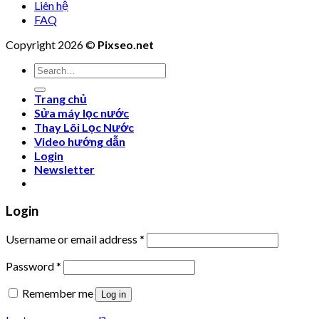
Liên hệ
FAQ
Copyright 2026 ©
Pixseo.net
Search
for:
Trang chủ
Sửa máy lọc nước
Thay Lõi Lọc Nước
Video hướng dẫn
Login
Newsletter
Login
Username or email address
*
Password
*
Remember me
Log in