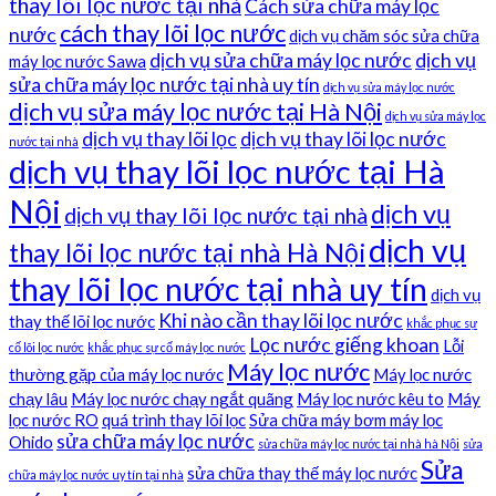
thay lõi lọc nước tại nhà
Cách sửa chữa máy lọc
cách thay lõi lọc nước
nước
dịch vụ chăm sóc sửa chữa
dịch vụ sửa chữa máy lọc nước
dịch vụ
máy lọc nước Sawa
sửa chữa máy lọc nước tại nhà uy tín
dịch vụ sửa máy lọc nước
dịch vụ sửa máy lọc nước tại Hà Nội
dịch vụ sửa máy lọc
dịch vụ thay lõi lọc
dịch vụ thay lõi lọc nước
nước tại nhà
dịch vụ thay lõi lọc nước tại Hà
Nội
dịch vụ
dịch vụ thay lõi lọc nước tại nhà
dịch vụ
thay lõi lọc nước tại nhà Hà Nội
thay lõi lọc nước tại nhà uy tín
dịch vụ
Khi nào cần thay lõi lọc nước
thay thế lõi lọc nước
khắc phục sự
Lọc nước giếng khoan
Lỗi
cố lõi lọc nước
khắc phục sự cố máy lọc nước
Máy lọc nước
thường gặp của máy lọc nước
Máy lọc nước
chạy lâu
Máy lọc nước chạy ngắt quãng
Máy lọc nước kêu to
Máy
lọc nước RO
quá trình thay lõi lọc
Sửa chữa máy bơm máy lọc
sửa chữa máy lọc nước
Ohido
sửa chữa máy lọc nước tại nhà hà Nội
sửa
Sửa
sửa chữa thay thế máy lọc nước
chữa máy lọc nước uy tín tại nhà