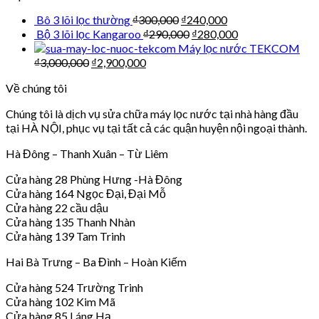
Bô 3 lõi lọc thường
₫
300,000
₫
240,000
Bộ 3 lõi lọc Kangaroo
₫
290,000
₫
280,000
Máy lọc nước TEKCOM
₫
3,000,000
₫
2,900,000
Về chúng tôi
Chúng tôi là dịch vụ sửa chữa máy lọc nước tại nhà hàng đầu
tại HÀ NỘI, phục vụ tại tất cả các quận huyện nội ngoại thành.
Hà Đông – Thanh Xuân – Từ Liêm
Cửa hàng 28 Phùng Hưng -Hà Đông
Cửa hàng 164 Ngọc Đại, Đại Mỗ
Cửa hàng 22 cầu dậu
Cửa hàng 135 Thanh Nhàn
Cửa hàng 139 Tam Trinh
Hai Bà Trưng – Ba Đình – Hoàn Kiếm
Cửa hàng 524 Trường Trinh
Cửa hàng 102 Kim Mã
Cửa hàng 85 Láng Hạ