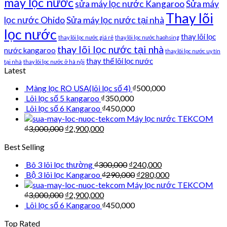
máy lọc nước
sửa máy lọc nước Kangaroo
Sửa máy
Thay lõi
lọc nước Ohido
Sửa máy lọc nước tại nhà
lọc nước
thay lõi lọc
thay lõi lọc nước giá rẻ
thay lõi lọc nước haohsing
thay lõi lọc nước tại nhà
nước kangaroo
thay lõi lọc nước uy tín
thay thế lõi lọc nước
tại nhà
thay lõi lọc nước ở hà nội
Latest
Màng lọc RO USA(lõi lọc số 4)
₫
500,000
Lõi lọc số 5 kangaroo
₫
350,000
Lõi lọc số 6 Kangaroo
₫
450,000
Máy lọc nước TEKCOM
₫
3,000,000
₫
2,900,000
Best Selling
Bô 3 lõi lọc thường
₫
300,000
₫
240,000
Bộ 3 lõi lọc Kangaroo
₫
290,000
₫
280,000
Máy lọc nước TEKCOM
₫
3,000,000
₫
2,900,000
Lõi lọc số 6 Kangaroo
₫
450,000
Top Rated