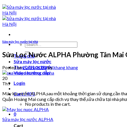
Sửa máy lọc nước tại nhà
Search
for:
Sửa Lọc Nước ALPHA Phường Tân Mai 
Trang chủ
Sửa máy lọc nước
Thay Lõi Lọc Nước
Posted on
20/09/2023
by
khang khang
Video hướng dẫn
20
Login
Th9
Máy lọc nước ALPHA,sau một khoảng thời gian sử dụng,cần th
Cart /
₫
0
0
Quận Hoàng Mai cung cấp dịch vụ thay thế,sửa chữa tại nhà p
No products in the cart.
0
Sửa máy lọc nước ALPHA
Cart