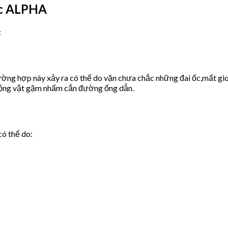
ớc ALPHA
:
ờng hợp này xảy ra có thể do vặn chưa chắc những đai ốc,mất gio
động vật gặm nhấm cắn đường ống dẫn.
có thể do: