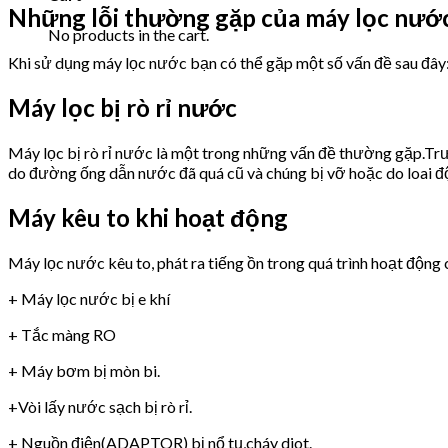
Những lỗi thường gặp của máy lọc nư
No products in the cart.
Khi sử dụng máy lọc nước bạn có thể gặp một số vấn đề sau đây
Máy lọc bị rò rỉ nước
Máy lọc bị rò rỉ nước là một trong những vấn đề thường gặp.Trư
do đường ống dẫn nước đã quá cũ và chúng bị vỡ hoặc do loai 
Máy kêu to khi hoạt động
Máy lọc nước kêu to, phát ra tiếng ồn trong quá trình hoạt động 
+ Máy lọc nước bị e khí
+ Tắc màng RO
+ Máy bơm bị mòn bi.
+Vòi lấy nước sạch bị rò rỉ.
+ Nguồn điện(ADAPTOR) bị nổ tụ,cháy diot.