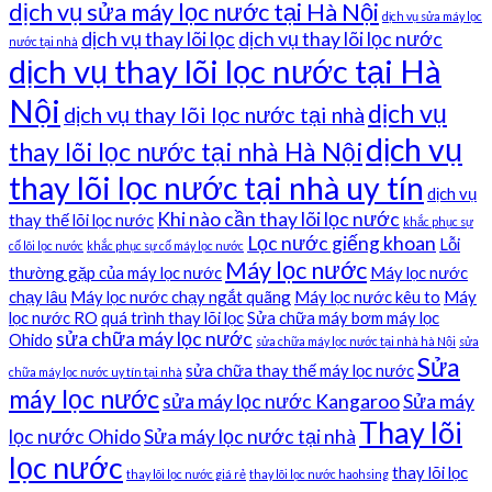
dịch vụ sửa máy lọc nước tại Hà Nội
dịch vụ sửa máy lọc
dịch vụ thay lõi lọc
dịch vụ thay lõi lọc nước
nước tại nhà
dịch vụ thay lõi lọc nước tại Hà
Nội
dịch vụ
dịch vụ thay lõi lọc nước tại nhà
dịch vụ
thay lõi lọc nước tại nhà Hà Nội
thay lõi lọc nước tại nhà uy tín
dịch vụ
Khi nào cần thay lõi lọc nước
thay thế lõi lọc nước
khắc phục sự
Lọc nước giếng khoan
Lỗi
cố lõi lọc nước
khắc phục sự cố máy lọc nước
Máy lọc nước
thường gặp của máy lọc nước
Máy lọc nước
chạy lâu
Máy lọc nước chạy ngắt quãng
Máy lọc nước kêu to
Máy
lọc nước RO
quá trình thay lõi lọc
Sửa chữa máy bơm máy lọc
sửa chữa máy lọc nước
Ohido
sửa chữa máy lọc nước tại nhà hà Nội
sửa
Sửa
sửa chữa thay thế máy lọc nước
chữa máy lọc nước uy tín tại nhà
máy lọc nước
sửa máy lọc nước Kangaroo
Sửa máy
Thay lõi
lọc nước Ohido
Sửa máy lọc nước tại nhà
lọc nước
thay lõi lọc
thay lõi lọc nước giá rẻ
thay lõi lọc nước haohsing