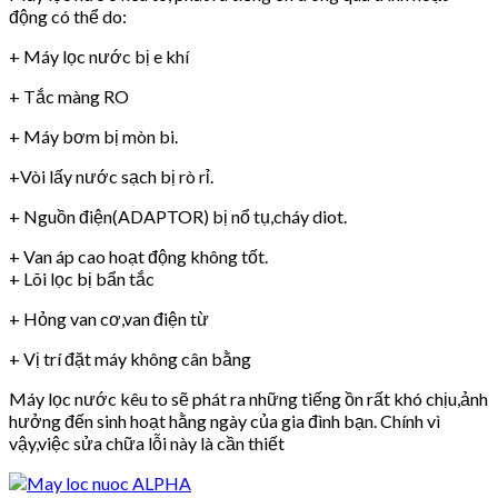
động có thể do:
+ Máy lọc nước bị e khí
+ Tắc màng RO
+ Máy bơm bị mòn bi.
+Vòi lấy nước sạch bị rò rỉ.
+ Nguồn điện(ADAPTOR) bị nổ tụ,cháy diot.
+ Van áp cao hoạt động không tốt.
+ Lõi lọc bị bẩn tắc
+ Hỏng van cơ,van điện từ
+ Vị trí đặt máy không cân bằng
Máy lọc nước kêu to sẽ phát ra những tiếng ồn rất khó chịu,ảnh
hưởng đến sinh hoạt hằng ngày của gia đình bạn. Chính vì
vậy,việc sửa chữa lỗi này là cần thiết