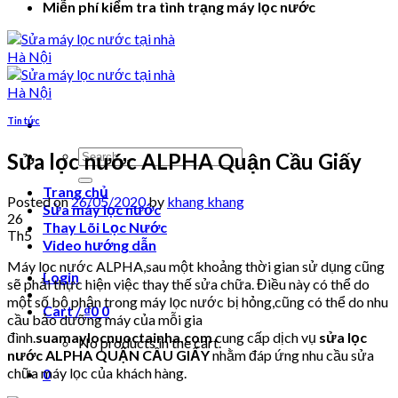
Miễn phí kiểm tra tình trạng máy lọc nước
Tin tức
Search
Sửa lọc nước ALPHA Quận Cầu Giấy
for:
Trang chủ
Posted on
26/05/2020
by
khang khang
Sửa máy lọc nước
26
Thay Lõi Lọc Nước
Th5
Video hướng dẫn
Máy lọc nước ALPHA,sau một khoảng thời gian sử dụng cũng
Login
sẽ phải thực hiện việc thay thế sửa chữa. Điều này có thể do
một số bộ phận trong máy lọc nước bị hỏng,cũng có thể do nhu
Cart /
₫
0
0
cầu bảo dưỡng máy của mỗi gia
đình.
suamaylocnuoctainha.com
cung cấp dịch vụ
sửa lọc
No products in the cart.
nước ALPHA QUẬN CẦU GIẤY
nhằm đáp ứng nhu cầu sửa
chữa máy lọc của khách hàng.
0