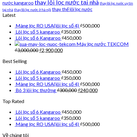
thay lõi lọc nước tại nhà
nước kangaroo
thay lõi lọc nước uy tín
thay thế lõi lọc nước
tại nhà
thay lõi lọc nước ở hà nội
Latest
Màng lọc RO USA(lõi lọc số 4)
₫
500,000
Lõi lọc số 5 kangaroo
₫
350,000
Lõi lọc số 6 Kangaroo
₫
450,000
Máy lọc nước TEKCOM
₫
3,000,000
₫
2,900,000
Best Selling
Lõi lọc số 6 Kangaroo
₫
450,000
Lõi lọc số 5 kangaroo
₫
350,000
Màng lọc RO USA(lõi lọc số 4)
₫
500,000
Bô 3 lõi lọc thường
₫
300,000
₫
240,000
Top Rated
Lõi lọc số 6 Kangaroo
₫
450,000
Lõi lọc số 5 kangaroo
₫
350,000
Màng lọc RO USA(lõi lọc số 4)
₫
500,000
Về chúng tôi