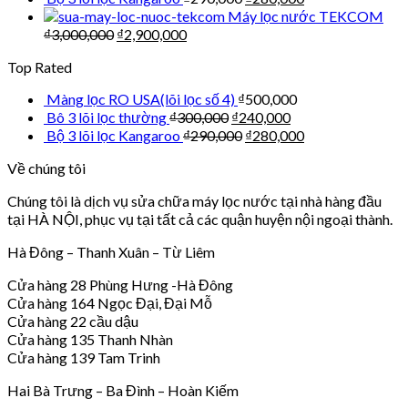
Máy lọc nước TEKCOM
₫
3,000,000
₫
2,900,000
Top Rated
Màng lọc RO USA(lõi lọc số 4)
₫
500,000
Bô 3 lõi lọc thường
₫
300,000
₫
240,000
Bộ 3 lõi lọc Kangaroo
₫
290,000
₫
280,000
Về chúng tôi
Chúng tôi là dịch vụ sửa chữa máy lọc nước tại nhà hàng đầu
tại HÀ NỘI, phục vụ tại tất cả các quận huyện nội ngoại thành.
Hà Đông – Thanh Xuân – Từ Liêm
Cửa hàng 28 Phùng Hưng -Hà Đông
Cửa hàng 164 Ngọc Đại, Đại Mỗ
Cửa hàng 22 cầu dậu
Cửa hàng 135 Thanh Nhàn
Cửa hàng 139 Tam Trinh
Hai Bà Trưng – Ba Đình – Hoàn Kiếm