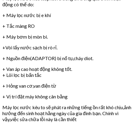
động có thể do:
+ Máy lọc nước bị e khí
+ Tắc màng RO
+ Máy bơm bị mòn bi.
+Vòi lấy nước sạch bị rò rỉ.
+ Nguồn điện(ADAPTOR) bị nổ tụ,cháy diot.
+ Van áp cao hoạt động không tốt.
+ Lõi lọc bị bẩn tắc
+ Hỏng van cơ,van điện từ
+ Vị trí đặt máy không cân bằng
Máy lọc nước kêu to sẽ phát ra những tiếng ồn rất khó chịu,ảnh
hưởng đến sinh hoạt hằng ngày của gia đình bạn. Chính vì
vậy,việc sửa chữa lỗi này là cần thiết