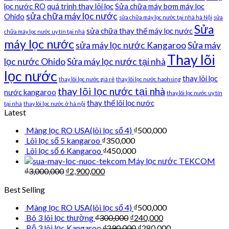
lọc nước RO
quá trình thay lõi lọc
Sửa chữa máy bơm máy lọc
sửa chữa máy lọc nước
Ohido
sửa chữa máy lọc nước tại nhà hà Nội
sửa
Sửa
sửa chữa thay thế máy lọc nước
chữa máy lọc nước uy tín tại nhà
máy lọc nước
sửa máy lọc nước Kangaroo
Sửa máy
Thay lõi
lọc nước Ohido
Sửa máy lọc nước tại nhà
lọc nước
thay lõi lọc
thay lõi lọc nước giá rẻ
thay lõi lọc nước haohsing
thay lõi lọc nước tại nhà
nước kangaroo
thay lõi lọc nước uy tín
thay thế lõi lọc nước
tại nhà
thay lõi lọc nước ở hà nội
Latest
Màng lọc RO USA(lõi lọc số 4)
₫
500,000
Lõi lọc số 5 kangaroo
₫
350,000
Lõi lọc số 6 Kangaroo
₫
450,000
Máy lọc nước TEKCOM
₫
3,000,000
₫
2,900,000
Best Selling
Màng lọc RO USA(lõi lọc số 4)
₫
500,000
Bô 3 lõi lọc thường
₫
300,000
₫
240,000
Bộ 3 lõi lọc Kangaroo
₫
290,000
₫
280,000