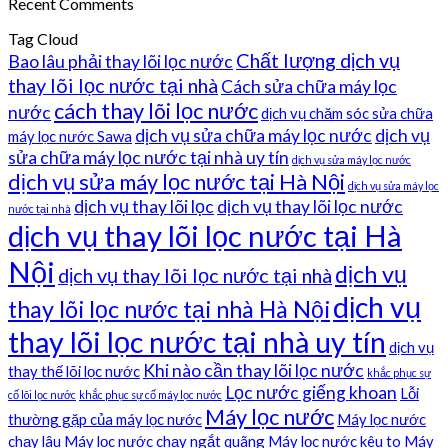
Recent Comments
Tag Cloud
Chất lượng dịch vụ
Bao lâu phải thay lõi lọc nước
thay lõi lọc nước tại nhà
Cách sửa chữa máy lọc
cách thay lõi lọc nước
nước
dịch vụ chăm sóc sửa chữa
dịch vụ sửa chữa máy lọc nước
dịch vụ
máy lọc nước Sawa
sửa chữa máy lọc nước tại nhà uy tín
dịch vụ sửa máy lọc nước
dịch vụ sửa máy lọc nước tại Hà Nội
dịch vụ sửa máy lọc
dịch vụ thay lõi lọc
dịch vụ thay lõi lọc nước
nước tại nhà
dịch vụ thay lõi lọc nước tại Hà
Nội
dịch vụ
dịch vụ thay lõi lọc nước tại nhà
dịch vụ
thay lõi lọc nước tại nhà Hà Nội
thay lõi lọc nước tại nhà uy tín
dịch vụ
Khi nào cần thay lõi lọc nước
thay thế lõi lọc nước
khắc phục sự
Lọc nước giếng khoan
Lỗi
cố lõi lọc nước
khắc phục sự cố máy lọc nước
Máy lọc nước
thường gặp của máy lọc nước
Máy lọc nước
chạy lâu
Máy lọc nước chạy ngắt quãng
Máy lọc nước kêu to
Máy