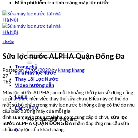
Miễn phí kiểm tra tình trạng máy lọc nước
Tin tức
Search
Sửa lọc nước ALPHA Quận Đống Đa
for:
Trang chủ
Posted on
27/05/2020
by
khang khang
Sửa máy lọc nước
27
Thay Lõi Lọc Nước
Th5
Video hướng dẫn
Máy lọc nước ALPHA,sau một khoảng thời gian sử dụng cũng
Login
sẽ phải thực hiện việc thay thế sửa chữa. Điều này có thể do
một số bộ phận trong máy lọc nước bị hỏng,cũng có thể do nhu
Cart /
₫
0
0
cầu bảo dưỡng máy của mỗi gia
đình.
suamaylocnuoctainha.com
cung cấp dịch vụ
sửa lọc
No products in the cart.
nước ALPHA QUẬN ĐỐNG ĐA
nhằm đáp ứng nhu cầu sửa
chữa máy lọc của khách hàng.
0