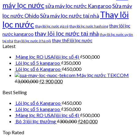
máy lọc nước
sửa máy lọc nước Kangaroo
Sửa máy
Thay lõi
lọc nước Ohido
Sửa máy lọc nước tại nhà
lọc nước
thay lõi lọc
thay lõi lọc nước giá rẻ
thay lõi lọc nước haohsing
thay lõi lọc nước tại nhà
nước kangaroo
thay lõi lọc nước uy tín
thay thế lõi lọc nước
tại nhà
thay lõi lọc nước ở hà nội
Latest
Màng lọc RO USA(lõi lọc số 4)
₫
500,000
Lõi lọc số 5 kangaroo
₫
350,000
Lõi lọc số 6 Kangaroo
₫
450,000
Máy lọc nước TEKCOM
₫
3,000,000
₫
2,900,000
Best Selling
Lõi lọc số 6 Kangaroo
₫
450,000
Lõi lọc số 5 kangaroo
₫
350,000
Màng lọc RO USA(lõi lọc số 4)
₫
500,000
Bô 3 lõi lọc thường
₫
300,000
₫
240,000
Top Rated