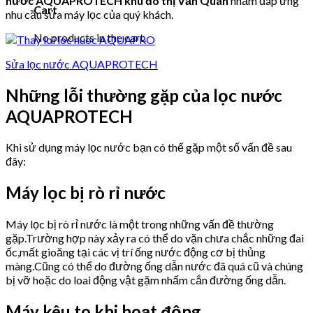
nước AQUAPROTECH khu đô thị Văn Quán
nhằm đáp ứng
Cart
nhu cầu sửa máy lọc của quý khách.
No products in the cart.
Sửa lọc nước AQUAPROTECH
Những lỗi thường gặp của lọc nước
AQUAPROTECH
Khi sử dụng máy lọc nước bạn có thể gặp một số vấn đề sau
đây:
Máy lọc bị rò rỉ nước
Máy lọc bị rò rỉ nước là một trong những vấn đề thường
gặp.Trường hợp này xảy ra có thể do vặn chưa chắc những đai
ốc,mất gioăng tại các vị trí ống nước động cơ bị thủng
màng.Cũng có thể do đường ống dẫn nước đã quá cũ và chúng
bị vỡ hoặc do loai động vật gặm nhấm cắn đường ống dẫn.
Máy kêu to khi hoạt động