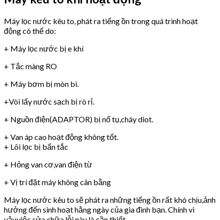
Máy lọc nước kêu to, phát ra tiếng ồn trong quá trình hoạt
động có thể do:
+ Máy lọc nước bị e khí
+ Tắc màng RO
+ Máy bơm bị mòn bi.
+Vòi lấy nước sạch bị rò rỉ.
+ Nguồn điện(ADAPTOR) bị nổ tụ,cháy diot.
+ Van áp cao hoạt động không tốt.
+ Lõi lọc bị bẩn tắc
+ Hỏng van cơ,van điện từ
+ Vị trí đặt máy không cân bằng
Máy lọc nước kêu to sẽ phát ra những tiếng ồn rất khó chịu,ảnh
hưởng đến sinh hoạt hằng ngày của gia đình bạn. Chính vì
vậy,việc sửa chữa lỗi này là cần thiết