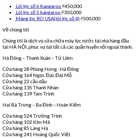
Lõi lọc số 6 Kangaroo
₫
450,000
Lõi lọc số 5 kangaroo
₫
350,000
Màng lọc RO USA(lõi lọc số 4)
₫
500,000
Về chúng tôi
Chúng tôi là dịch vụ sửa chữa máy lọc nước tại nhà hàng đầu
tại HÀ NỘI, phục vụ tại tất cả các quận huyện nội ngoại thành.
Hà Đông – Thanh Xuân – Từ Liêm
Cửa hàng 28 Phùng Hưng -Hà Đông
Cửa hàng 164 Ngọc Đại, Đại Mỗ
Cửa hàng 22 cầu dậu
Cửa hàng 135 Thanh Nhàn
Cửa hàng 139 Tam Trinh
Hai Bà Trưng – Ba Đình – Hoàn Kiếm
Cửa hàng 524 Trường Trinh
Cửa hàng 102 Kim Mã
Cửa hàng 85 Láng Hạ
Cửa hàng 241 Hoàng Quốc Việt