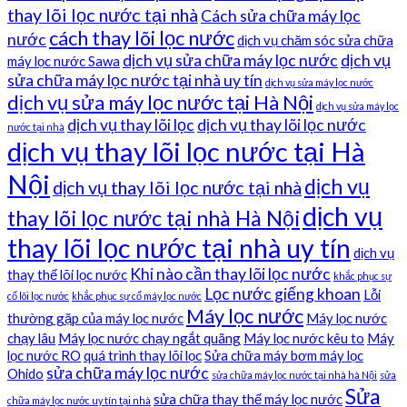
thay lõi lọc nước tại nhà
Cách sửa chữa máy lọc
cách thay lõi lọc nước
nước
dịch vụ chăm sóc sửa chữa
dịch vụ sửa chữa máy lọc nước
dịch vụ
máy lọc nước Sawa
sửa chữa máy lọc nước tại nhà uy tín
dịch vụ sửa máy lọc nước
dịch vụ sửa máy lọc nước tại Hà Nội
dịch vụ sửa máy lọc
dịch vụ thay lõi lọc
dịch vụ thay lõi lọc nước
nước tại nhà
dịch vụ thay lõi lọc nước tại Hà
Nội
dịch vụ
dịch vụ thay lõi lọc nước tại nhà
dịch vụ
thay lõi lọc nước tại nhà Hà Nội
thay lõi lọc nước tại nhà uy tín
dịch vụ
Khi nào cần thay lõi lọc nước
thay thế lõi lọc nước
khắc phục sự
Lọc nước giếng khoan
Lỗi
cố lõi lọc nước
khắc phục sự cố máy lọc nước
Máy lọc nước
thường gặp của máy lọc nước
Máy lọc nước
chạy lâu
Máy lọc nước chạy ngắt quãng
Máy lọc nước kêu to
Máy
lọc nước RO
quá trình thay lõi lọc
Sửa chữa máy bơm máy lọc
sửa chữa máy lọc nước
Ohido
sửa chữa máy lọc nước tại nhà hà Nội
sửa
Sửa
sửa chữa thay thế máy lọc nước
chữa máy lọc nước uy tín tại nhà