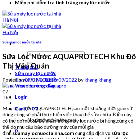
Miễn phí kiểm tra tình trạng máy lọc nước
Sửa máy lọc nước tại nhà
Search
Sửa Lọc Nước AQUAPROTECH Khu Đô
for:
Thị Văn Quán
Trang chủ
Sửa máy lọc nước
Thay Lõi Lọc Nước
Posted on
07/09/2022
16/09/2022
by
khang khang
Video hướng dẫn
07
Login
Th9
Máy lọc nước AQUAPROTECH,sau một khoảng thời gian sử
Cart /
₫
0
0
dụng cũng sẽ phải thực hiện việc thay thế sửa chữa. Điều này
No products in the cart.
có thể do một số bộ phận trong máy lọc nước bị hỏng,cũng có
thể do nhu cầu bảo dưỡng máy của mỗi gia
0
đình.
suamaylocnuoctainha.com
cung cấp dịch vụ
sửa lọc