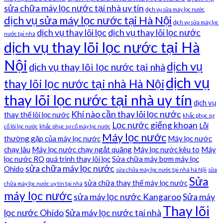
sửa chữa máy lọc nước tại nhà uy tín
dịch vụ sửa máy lọc nước
dịch vụ sửa máy lọc nước tại Hà Nội
dịch vụ sửa máy lọc
dịch vụ thay lõi lọc
dịch vụ thay lõi lọc nước
nước tại nhà
dịch vụ thay lõi lọc nước tại Hà
Nội
dịch vụ
dịch vụ thay lõi lọc nước tại nhà
dịch vụ
thay lõi lọc nước tại nhà Hà Nội
thay lõi lọc nước tại nhà uy tín
dịch vụ
Khi nào cần thay lõi lọc nước
thay thế lõi lọc nước
khắc phục sự
Lọc nước giếng khoan
Lỗi
cố lõi lọc nước
khắc phục sự cố máy lọc nước
Máy lọc nước
thường gặp của máy lọc nước
Máy lọc nước
chạy lâu
Máy lọc nước chạy ngắt quãng
Máy lọc nước kêu to
Máy
lọc nước RO
quá trình thay lõi lọc
Sửa chữa máy bơm máy lọc
sửa chữa máy lọc nước
Ohido
sửa chữa máy lọc nước tại nhà hà Nội
sửa
Sửa
sửa chữa thay thế máy lọc nước
chữa máy lọc nước uy tín tại nhà
máy lọc nước
sửa máy lọc nước Kangaroo
Sửa máy
Thay lõi
lọc nước Ohido
Sửa máy lọc nước tại nhà