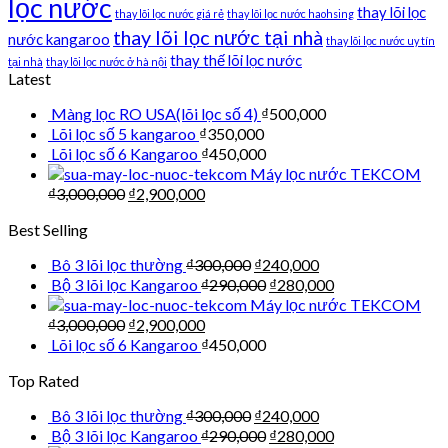
lọc nước
thay lõi lọc
thay lõi lọc nước giá rẻ
thay lõi lọc nước haohsing
thay lõi lọc nước tại nhà
nước kangaroo
thay lõi lọc nước uy tín
thay thế lõi lọc nước
tại nhà
thay lõi lọc nước ở hà nội
Latest
Màng lọc RO USA(lõi lọc số 4)
₫
500,000
Lõi lọc số 5 kangaroo
₫
350,000
Lõi lọc số 6 Kangaroo
₫
450,000
Máy lọc nước TEKCOM
₫
3,000,000
₫
2,900,000
Best Selling
Bô 3 lõi lọc thường
₫
300,000
₫
240,000
Bộ 3 lõi lọc Kangaroo
₫
290,000
₫
280,000
Máy lọc nước TEKCOM
₫
3,000,000
₫
2,900,000
Lõi lọc số 6 Kangaroo
₫
450,000
Top Rated
Bô 3 lõi lọc thường
₫
300,000
₫
240,000
Bộ 3 lõi lọc Kangaroo
₫
290,000
₫
280,000