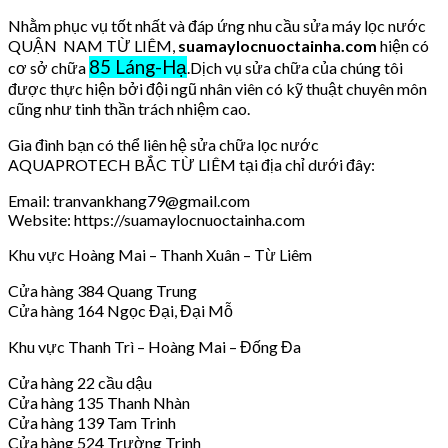
Nhằm phục vụ tốt nhất và đáp ứng nhu cầu sửa máy lọc nước
QUẬN NAM TỪ LIÊM,
suamaylocnuoctainha.com
hiện có
85 Láng-Hạ
cơ sở chữa
.Dịch vụ sửa chữa của chúng tôi
được thực hiện bởi đội ngũ nhân viên có kỹ thuật chuyên môn
cũng như tinh thần trách nhiệm cao.
Gia đình bạn có thể liên hệ sửa chữa lọc nước
AQUAPROTECH BẮC TỪ LIÊM tại địa chỉ dưới đây:
Email: tranvankhang79@gmail.com
Website: https://suamaylocnuoctainha.com
Khu vực Hoàng Mai – Thanh Xuân – Từ Liêm
Cửa hàng 384 Quang Trung
Cửa hàng 164 Ngọc Đại, Đại Mỗ
Khu vực Thanh Trì – Hoàng Mai – Đống Đa
Cửa hàng 22 cầu dậu
Cửa hàng 135 Thanh Nhàn
Cửa hàng 139 Tam Trinh
Cửa hàng 524 Trường Trinh