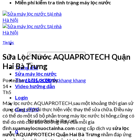
Miễn phí kiểm tra tình trạng máy lọc nước
Tin tức
Search
Sửa Lọc Nước AQUAPROTECH Quận
for:
Hai Bà Trưng
Trang chủ
Sửa máy lọc nước
Thay Lõi Lọc Nước
Posted on
14/05/2020
by
khang khang
14
Video hướng dẫn
Th5
Login
Máy lọc nước AQUAPROTECH,sau một khoảng thời gian sử
dụng cũng sẽ phải thực hiện việc thay thế sửa chữa. Điều này
Cart /
₫
0
0
có thể do một số bộ phận trong máy lọc nước bị hỏng,cũng có
No products in the cart.
thể do nhu cầu bảo dưỡng máy của mỗi gia
đình.
suamaylocnuoctainha.com
cung cấp dịch vụ
sửa lọc
0
nước AQUAPROTECH Quận Hai Bà Trưng
nhằm đáp ứng