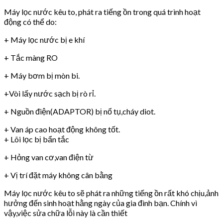
Máy lọc nước kêu to, phát ra tiếng ồn trong quá trình hoạt
động có thể do:
+ Máy lọc nước bị e khí
+ Tắc màng RO
+ Máy bơm bị mòn bi.
+Vòi lấy nước sạch bị rò rỉ.
+ Nguồn điện(ADAPTOR) bị nổ tụ,cháy diot.
+ Van áp cao hoạt động không tốt.
+ Lõi lọc bị bẩn tắc
+ Hỏng van cơ,van điện từ
+ Vị trí đặt máy không cân bằng
Máy lọc nước kêu to sẽ phát ra những tiếng ồn rất khó chịu,ảnh
hưởng đến sinh hoạt hằng ngày của gia đình bạn. Chính vì
vậy,việc sửa chữa lỗi này là cần thiết