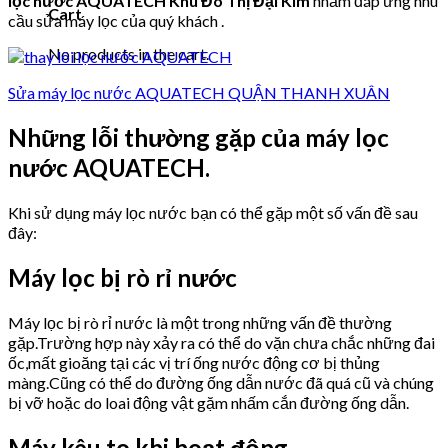
lọc nước AQUATECH Khu Đô Thị Đại Kim
nhằm đáp ứng nhu
Cart
cầu sửa máy lọc của quý khách .
No products in the cart.
Sửa máy lọc nước AQUATECH QUẬN THANH XUÂN
Những lỗi thường gặp của máy lọc
nước AQUATECH.
Khi sử dụng máy lọc nước bạn có thể gặp một số vấn đề sau
đây:
Máy lọc bị rò rỉ nước
Máy lọc bị rò rỉ nước là một trong những vấn đề thường
gặp.Trường hợp này xảy ra có thể do vặn chưa chắc những đai
ốc,mất gioăng tại các vị trí ống nước động cơ bị thủng
màng.Cũng có thể do đường ống dẫn nước đã quá cũ và chúng
bị vỡ hoặc do loai động vật gặm nhấm cắn đường ống dẫn.
Máy kêu to khi hoạt động