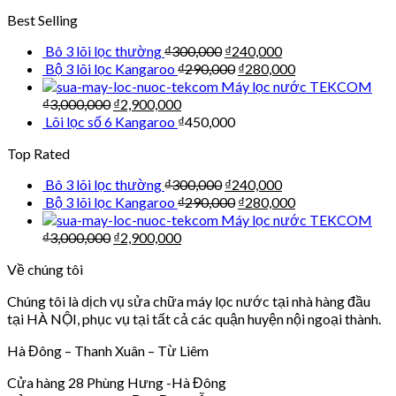
Best Selling
Bô 3 lõi lọc thường
₫
300,000
₫
240,000
Bộ 3 lõi lọc Kangaroo
₫
290,000
₫
280,000
Máy lọc nước TEKCOM
₫
3,000,000
₫
2,900,000
Lõi lọc số 6 Kangaroo
₫
450,000
Top Rated
Bô 3 lõi lọc thường
₫
300,000
₫
240,000
Bộ 3 lõi lọc Kangaroo
₫
290,000
₫
280,000
Máy lọc nước TEKCOM
₫
3,000,000
₫
2,900,000
Về chúng tôi
Chúng tôi là dịch vụ sửa chữa máy lọc nước tại nhà hàng đầu
tại HÀ NỘI, phục vụ tại tất cả các quận huyện nội ngoại thành.
Hà Đông – Thanh Xuân – Từ Liêm
Cửa hàng 28 Phùng Hưng -Hà Đông