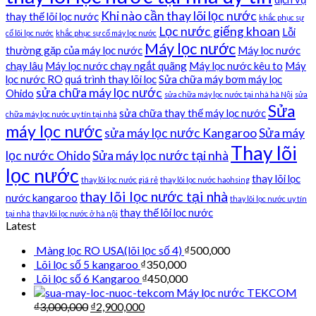
Khi nào cần thay lõi lọc nước
thay thế lõi lọc nước
khắc phục sự
Lọc nước giếng khoan
Lỗi
cố lõi lọc nước
khắc phục sự cố máy lọc nước
Máy lọc nước
thường gặp của máy lọc nước
Máy lọc nước
chạy lâu
Máy lọc nước chạy ngắt quãng
Máy lọc nước kêu to
Máy
lọc nước RO
quá trình thay lõi lọc
Sửa chữa máy bơm máy lọc
sửa chữa máy lọc nước
Ohido
sửa chữa máy lọc nước tại nhà hà Nội
sửa
Sửa
sửa chữa thay thế máy lọc nước
chữa máy lọc nước uy tín tại nhà
máy lọc nước
sửa máy lọc nước Kangaroo
Sửa máy
Thay lõi
lọc nước Ohido
Sửa máy lọc nước tại nhà
lọc nước
thay lõi lọc
thay lõi lọc nước giá rẻ
thay lõi lọc nước haohsing
thay lõi lọc nước tại nhà
nước kangaroo
thay lõi lọc nước uy tín
thay thế lõi lọc nước
tại nhà
thay lõi lọc nước ở hà nội
Latest
Màng lọc RO USA(lõi lọc số 4)
₫
500,000
Lõi lọc số 5 kangaroo
₫
350,000
Lõi lọc số 6 Kangaroo
₫
450,000
Máy lọc nước TEKCOM
₫
3,000,000
₫
2,900,000