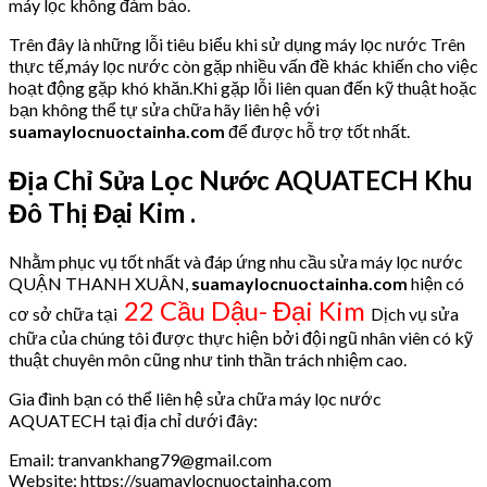
máy lọc không đảm bảo.
Trên đây là những lỗi tiêu biểu khi sử dụng máy lọc nước Trên
thực tế,máy lọc nước còn gặp nhiều vấn đề khác khiến cho việc
hoạt động gặp khó khăn.Khi gặp lỗi liên quan đến kỹ thuật hoặc
bạn không thể tự sửa chữa hãy liên hệ với
suamaylocnuoctainha.com
để được hỗ trợ tốt nhất.
Địa Chỉ Sửa Lọc Nước AQUATECH Khu
Đô Thị Đại Kim .
Nhằm phục vụ tốt nhất và đáp ứng nhu cầu sửa máy lọc nước
QUẬN THANH XUÂN,
suamaylocnuoctainha.com
hiện có
22 Cầu Dậu- Đại Kim
cơ sở chữa tại
Dịch vụ sửa
chữa của chúng tôi được thực hiện bởi đội ngũ nhân viên có kỹ
thuật chuyên môn cũng như tinh thần trách nhiệm cao.
Gia đình bạn có thể liên hệ sửa chữa máy lọc nước
AQUATECH tại địa chỉ dưới đây:
Email: tranvankhang79@gmail.com
Website: https://suamaylocnuoctainha.com