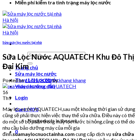
Miễn phí kiểm tra tình trạng máy lọc nước
Sửa máy lọc nước tại nhà
Search
Sửa Lọc Nước AQUATECH Khu Đô Thị
for:
Đại Kim
Trang chủ
Sửa máy lọc nước
Thay Lõi Lọc Nước
Posted on
16/09/2022
by
khang khang
Video hướng dẫn
16
Login
Th9
Máy lọc nước AQUATECH,sau một khoảng thời gian sử dụng
Cart /
₫
0
0
cũng sẽ phải thực hiện việc thay thế sửa chữa. Điều này có thể
No products in the cart.
do một số bộ phận trong máy lọc nước bị hỏng,cũng có thể do
nhu cầu bảo dưỡng máy của mỗi gia
0
đình.
suamaylocnuoctainha.com
cung cấp dịch vụ
sửa chữa