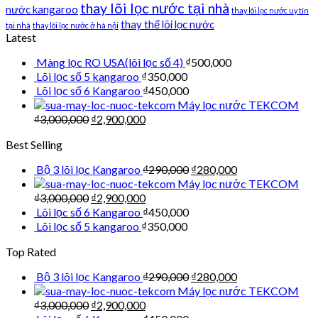
thay lõi lọc nước tại nhà
nước kangaroo
thay lõi lọc nước uy tín
thay thế lõi lọc nước
tại nhà
thay lõi lọc nước ở hà nội
Latest
Màng lọc RO USA(lõi lọc số 4)
₫
500,000
Lõi lọc số 5 kangaroo
₫
350,000
Lõi lọc số 6 Kangaroo
₫
450,000
Máy lọc nước TEKCOM
₫
3,000,000
₫
2,900,000
Best Selling
Bộ 3 lõi lọc Kangaroo
₫
290,000
₫
280,000
Máy lọc nước TEKCOM
₫
3,000,000
₫
2,900,000
Lõi lọc số 6 Kangaroo
₫
450,000
Lõi lọc số 5 kangaroo
₫
350,000
Top Rated
Bộ 3 lõi lọc Kangaroo
₫
290,000
₫
280,000
Máy lọc nước TEKCOM
₫
3,000,000
₫
2,900,000