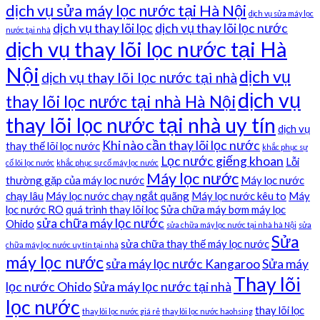
dịch vụ sửa máy lọc nước tại Hà Nội
dịch vụ sửa máy lọc
dịch vụ thay lõi lọc
dịch vụ thay lõi lọc nước
nước tại nhà
dịch vụ thay lõi lọc nước tại Hà
Nội
dịch vụ
dịch vụ thay lõi lọc nước tại nhà
dịch vụ
thay lõi lọc nước tại nhà Hà Nội
thay lõi lọc nước tại nhà uy tín
dịch vụ
Khi nào cần thay lõi lọc nước
thay thế lõi lọc nước
khắc phục sự
Lọc nước giếng khoan
Lỗi
cố lõi lọc nước
khắc phục sự cố máy lọc nước
Máy lọc nước
thường gặp của máy lọc nước
Máy lọc nước
chạy lâu
Máy lọc nước chạy ngắt quãng
Máy lọc nước kêu to
Máy
lọc nước RO
quá trình thay lõi lọc
Sửa chữa máy bơm máy lọc
sửa chữa máy lọc nước
Ohido
sửa chữa máy lọc nước tại nhà hà Nội
sửa
Sửa
sửa chữa thay thế máy lọc nước
chữa máy lọc nước uy tín tại nhà
máy lọc nước
sửa máy lọc nước Kangaroo
Sửa máy
Thay lõi
lọc nước Ohido
Sửa máy lọc nước tại nhà
lọc nước
thay lõi lọc
thay lõi lọc nước giá rẻ
thay lõi lọc nước haohsing