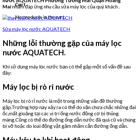
nước AQUATECH Phường Tương Mai Quận Hoàng
Cart
Mai
nhằm đáp ứng nhu cầu sửa máy lọc của quý khách .
No products in the cart.
Sửa máy lọc nước AQUATECH
Những lỗi thường gặp của máy lọc
nước AQUATECH.
Khi sử dụng máy lọc nước bạn có thể gặp một số vấn đề sau
đây:
Máy lọc bị rò rỉ nước
Máy lọc bị rò rỉ nước là một trong những vấn đề thường
gặp.Trường hợp này xảy ra có thể do vặn chưa chắc những đai
ốc,mất gioăng tại các vị trí ống nước động cơ bị thủng
màng.Cũng có thể do đường ống dẫn nước đã quá cũ và chúng
bị vỡ hoặc do loai động vật gặm nhấm cắn đường ống dẫn.
Máy kêu to khi hoạt động