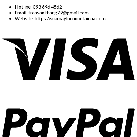
Hotline: 093 696 4562
Email: tranvankhang79@gmail.com
Website: https://suamaylocnuoctainha.com