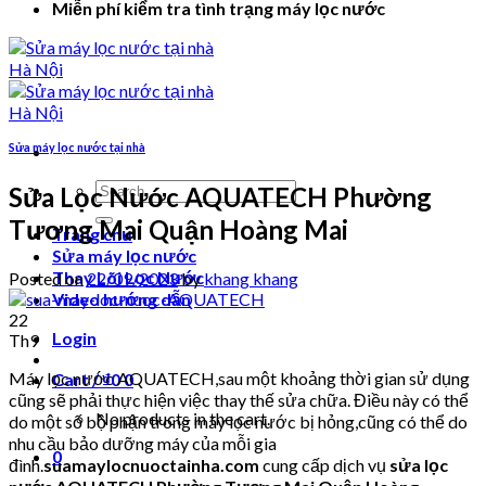
Miễn phí kiểm tra tình trạng máy lọc nước
Sửa máy lọc nước tại nhà
Search
Sửa Lọc Nước AQUATECH Phường
for:
Tương Mai Quận Hoàng Mai
Trang chủ
Sửa máy lọc nước
Thay Lõi Lọc Nước
Posted on
22/09/2023
by
khang khang
Video hướng dẫn
22
Login
Th9
Máy lọc nước AQUATECH,sau một khoảng thời gian sử dụng
Cart /
₫
0
0
cũng sẽ phải thực hiện việc thay thế sửa chữa. Điều này có thể
No products in the cart.
do một số bộ phận trong máy lọc nước bị hỏng,cũng có thể do
nhu cầu bảo dưỡng máy của mỗi gia
0
đình.
suamaylocnuoctainha.com
cung cấp dịch vụ
sửa lọc