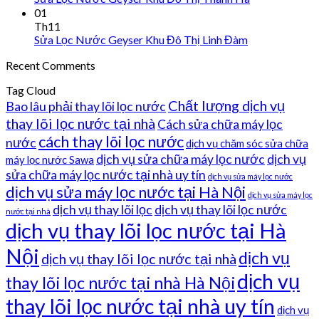
01
Th11
Sửa Lọc Nước Geyser Khu Đô Thị Linh Đàm
Recent Comments
Tag Cloud
Chất lượng dịch vụ
Bao lâu phải thay lõi lọc nước
thay lõi lọc nước tại nhà
Cách sửa chữa máy lọc
cách thay lõi lọc nước
nước
dịch vụ chăm sóc sửa chữa
dịch vụ sửa chữa máy lọc nước
dịch vụ
máy lọc nước Sawa
sửa chữa máy lọc nước tại nhà uy tín
dịch vụ sửa máy lọc nước
dịch vụ sửa máy lọc nước tại Hà Nội
dịch vụ sửa máy lọc
dịch vụ thay lõi lọc
dịch vụ thay lõi lọc nước
nước tại nhà
dịch vụ thay lõi lọc nước tại Hà
Nội
dịch vụ
dịch vụ thay lõi lọc nước tại nhà
dịch vụ
thay lõi lọc nước tại nhà Hà Nội
thay lõi lọc nước tại nhà uy tín
dịch vụ