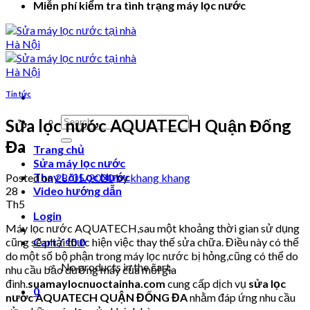
Miễn phí kiểm tra tình trạng máy lọc nước
Tin tức
Search
Sửa lọc nước AQUATECH Quận Đống
for:
Đa
Trang chủ
Sửa máy lọc nước
Thay Lõi Lọc Nước
Posted on
28/05/2020
by
khang khang
28
Video hướng dẫn
Th5
Login
Máy lọc nước AQUATECH,sau một khoảng thời gian sử dụng
cũng sẽ phải thực hiện việc thay thế sửa chữa. Điều này có thể
Cart /
₫
0
0
do một số bộ phận trong máy lọc nước bị hỏng,cũng có thể do
No products in the cart.
nhu cầu bảo dưỡng máy của mỗi gia
đình.
suamaylocnuoctainha.com
cung cấp dịch vụ
sửa lọc
0
nước AQUATECH QUẬN ĐỐNG ĐA
nhằm đáp ứng nhu cầu