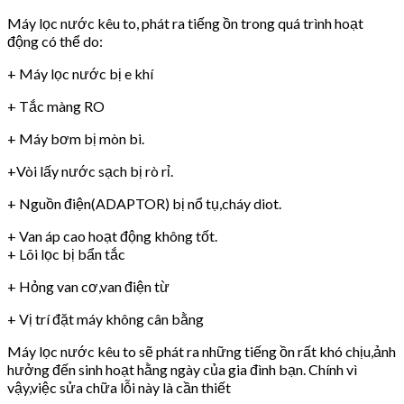
Máy lọc nước kêu to, phát ra tiếng ồn trong quá trình hoạt
động có thể do:
+ Máy lọc nước bị e khí
+ Tắc màng RO
+ Máy bơm bị mòn bi.
+Vòi lấy nước sạch bị rò rỉ.
+ Nguồn điện(ADAPTOR) bị nổ tụ,cháy diot.
+ Van áp cao hoạt động không tốt.
+ Lõi lọc bị bẩn tắc
+ Hỏng van cơ,van điện từ
+ Vị trí đặt máy không cân bằng
Máy lọc nước kêu to sẽ phát ra những tiếng ồn rất khó chịu,ảnh
hưởng đến sinh hoạt hằng ngày của gia đình bạn. Chính vì
vậy,việc sửa chữa lỗi này là cần thiết