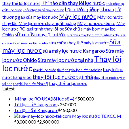
Khi nào cần thay lõi lọc nước
thay thế lõi lọc nước
khắc phục sự
Lọc nước giếng khoan
Lỗi
cố lõi lọc nước
khắc phục sự cố máy lọc nước
Máy lọc nước
thường gặp của máy lọc nước
Máy lọc nước
chạy lâu
Máy lọc nước chạy ngắt quãng
Máy lọc nước kêu to
Máy
lọc nước RO
quá trình thay lõi lọc
Sửa chữa máy bơm máy lọc
sửa chữa máy lọc nước
Ohido
sửa chữa máy lọc nước tại nhà hà Nội
sửa
Sửa
sửa chữa thay thế máy lọc nước
chữa máy lọc nước uy tín tại nhà
máy lọc nước
sửa máy lọc nước Kangaroo
Sửa máy
Thay lõi
lọc nước Ohido
Sửa máy lọc nước tại nhà
lọc nước
thay lõi lọc
thay lõi lọc nước giá rẻ
thay lõi lọc nước haohsing
thay lõi lọc nước tại nhà
nước kangaroo
thay lõi lọc nước uy tín
thay thế lõi lọc nước
tại nhà
thay lõi lọc nước ở hà nội
Latest
Màng lọc RO USA(lõi lọc số 4)
₫
500,000
Lõi lọc số 5 kangaroo
₫
350,000
Lõi lọc số 6 Kangaroo
₫
450,000
Máy lọc nước TEKCOM
₫
3,000,000
₫
2,900,000