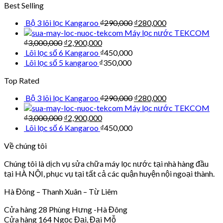
Best Selling
Bộ 3 lõi lọc Kangaroo
₫
290,000
₫
280,000
Máy lọc nước TEKCOM
₫
3,000,000
₫
2,900,000
Lõi lọc số 6 Kangaroo
₫
450,000
Lõi lọc số 5 kangaroo
₫
350,000
Top Rated
Bộ 3 lõi lọc Kangaroo
₫
290,000
₫
280,000
Máy lọc nước TEKCOM
₫
3,000,000
₫
2,900,000
Lõi lọc số 6 Kangaroo
₫
450,000
Về chúng tôi
Chúng tôi là dịch vụ sửa chữa máy lọc nước tại nhà hàng đầu
tại HÀ NỘI, phục vụ tại tất cả các quận huyện nội ngoại thành.
Hà Đông – Thanh Xuân – Từ Liêm
Cửa hàng 28 Phùng Hưng -Hà Đông
Cửa hàng 164 Ngọc Đại, Đại Mỗ