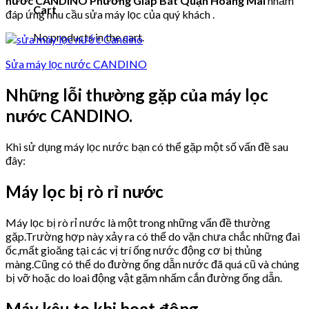
nước CANDINO Phường Giáp Bát Quận Hoàng Mai
nhằm
Cart
đáp ứng nhu cầu sửa máy lọc của quý khách .
No products in the cart.
Sửa máy lọc nước CANDINO
Những lỗi thường gặp của máy lọc
nước CANDINO.
Khi sử dụng máy lọc nước bạn có thể gặp một số vấn đề sau
đây:
Máy lọc bị rò rỉ nước
Máy lọc bị rò rỉ nước là một trong những vấn đề thường
gặp.Trường hợp này xảy ra có thể do vặn chưa chắc những đai
ốc,mất gioăng tại các vị trí ống nước động cơ bị thủng
màng.Cũng có thể do đường ống dẫn nước đã quá cũ và chúng
bị vỡ hoặc do loai động vật gặm nhấm cắn đường ống dẫn.
Máy kêu to khi hoạt động