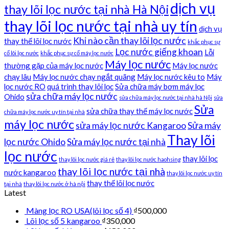
dịch vụ
thay lõi lọc nước tại nhà Hà Nội
thay lõi lọc nước tại nhà uy tín
dịch vụ
Khi nào cần thay lõi lọc nước
thay thế lõi lọc nước
khắc phục sự
Lọc nước giếng khoan
Lỗi
cố lõi lọc nước
khắc phục sự cố máy lọc nước
Máy lọc nước
thường gặp của máy lọc nước
Máy lọc nước
chạy lâu
Máy lọc nước chạy ngắt quãng
Máy lọc nước kêu to
Máy
lọc nước RO
quá trình thay lõi lọc
Sửa chữa máy bơm máy lọc
sửa chữa máy lọc nước
Ohido
sửa chữa máy lọc nước tại nhà hà Nội
sửa
Sửa
sửa chữa thay thế máy lọc nước
chữa máy lọc nước uy tín tại nhà
máy lọc nước
sửa máy lọc nước Kangaroo
Sửa máy
Thay lõi
lọc nước Ohido
Sửa máy lọc nước tại nhà
lọc nước
thay lõi lọc
thay lõi lọc nước giá rẻ
thay lõi lọc nước haohsing
thay lõi lọc nước tại nhà
nước kangaroo
thay lõi lọc nước uy tín
thay thế lõi lọc nước
tại nhà
thay lõi lọc nước ở hà nội
Latest
Màng lọc RO USA(lõi lọc số 4)
₫
500,000
Lõi lọc số 5 kangaroo
₫
350,000