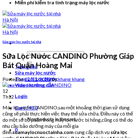
Miễn phí kiểm tra tình trạng máy lọc nước
Sửa máy lọc nước tại nhà
Search
Sửa Lọc Nước CANDINO Phường Giáp
for:
Bát Quận Hoàng Mai
Trang chủ
Sửa máy lọc nước
Thay Lõi Lọc Nước
Posted on
12/12/2023
by
khang khang
Video hướng dẫn
12
Login
Th12
Máy lọc nước CANDINO,sau một khoảng thời gian sử dụng
Cart /
₫
0
0
cũng sẽ phải thực hiện việc thay thế sửa chữa. Điều này có thể
No products in the cart.
do một số bộ phận trong máy lọc nước bị hỏng,cũng có thể do
nhu cầu bảo dưỡng máy của mỗi gia
0
đình.
suamaylocnuoctainha.com
cung cấp dịch vụ
sửa lọc