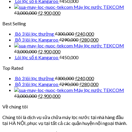
Lõi lọc số 6 Kangaroo
₫
450,000
Máy lọc nước TEKCOM
₫
3,000,000
₫
2,900,000
Best Selling
Bô 3 lõi lọc thường
₫
300,000
₫
240,000
Bộ 3 lõi lọc Kangaroo
₫
290,000
₫
280,000
Máy lọc nước TEKCOM
₫
3,000,000
₫
2,900,000
Lõi lọc số 6 Kangaroo
₫
450,000
Top Rated
Bô 3 lõi lọc thường
₫
300,000
₫
240,000
Bộ 3 lõi lọc Kangaroo
₫
290,000
₫
280,000
Máy lọc nước TEKCOM
₫
3,000,000
₫
2,900,000
Về chúng tôi
Chúng tôi là dịch vụ sửa chữa máy lọc nước tại nhà hàng đầu
tại HÀ NỘI, phục vụ tại tất cả các quận huyện nội ngoại thành.