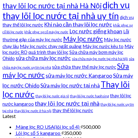
dịch vụ
thay lõi lọc nước tại nhà Hà Nội
thay lõi lọc nước tại nhà uy tín
dịch vụ
Khi nào cần thay lõi lọc nước
thay thế lõi lọc nước
khắc phục sự
Lọc nước giếng khoan
Lỗi
cố lõi lọc nước
khắc phục sự cố máy lọc nước
Máy lọc nước
thường gặp của máy lọc nước
Máy lọc nước
chạy lâu
Máy lọc nước chạy ngắt quãng
Máy lọc nước kêu to
Máy
lọc nước RO
quá trình thay lõi lọc
Sửa chữa máy bơm máy lọc
sửa chữa máy lọc nước
Ohido
sửa chữa máy lọc nước tại nhà hà Nội
sửa
Sửa
sửa chữa thay thế máy lọc nước
chữa máy lọc nước uy tín tại nhà
máy lọc nước
sửa máy lọc nước Kangaroo
Sửa máy
Thay lõi
lọc nước Ohido
Sửa máy lọc nước tại nhà
lọc nước
thay lõi lọc
thay lõi lọc nước giá rẻ
thay lõi lọc nước haohsing
thay lõi lọc nước tại nhà
nước kangaroo
thay lõi lọc nước uy tín
thay thế lõi lọc nước
tại nhà
thay lõi lọc nước ở hà nội
Latest
Màng lọc RO USA(lõi lọc số 4)
₫
500,000
Lõi lọc số 5 kangaroo
₫
350,000