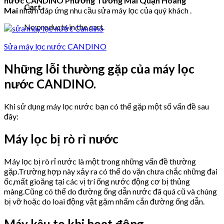
nước CANDINO Phường Tương Mai Quận Hoàng
Cart
Mai
nhằm đáp ứng nhu cầu sửa máy lọc của quý khách .
No products in the cart.
Sửa máy lọc nước CANDINO
Những lỗi thường gặp của máy lọc
nước CANDINO.
Khi sử dụng máy lọc nước bạn có thể gặp một số vấn đề sau
đây:
Máy lọc bị rò rỉ nước
Máy lọc bị rò rỉ nước là một trong những vấn đề thường
gặp.Trường hợp này xảy ra có thể do vặn chưa chắc những đai
ốc,mất gioăng tại các vị trí ống nước động cơ bị thủng
màng.Cũng có thể do đường ống dẫn nước đã quá cũ và chúng
bị vỡ hoặc do loai động vật gặm nhấm cắn đường ống dẫn.
Máy kêu to khi hoạt động