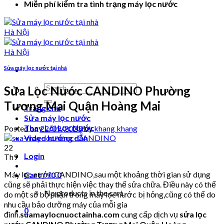
Miễn phí kiểm tra tình trạng máy lọc nước
Sửa máy lọc nước tại nhà
Search
Sửa Lọc Nước CANDINO Phường
for:
Tương Mai Quận Hoàng Mai
Trang chủ
Sửa máy lọc nước
Thay Lõi Lọc Nước
Posted on
22/09/2023
by
khang khang
Video hướng dẫn
22
Login
Th9
Máy lọc nước CANDINO,sau một khoảng thời gian sử dụng
Cart /
₫
0
0
cũng sẽ phải thực hiện việc thay thế sửa chữa. Điều này có thể
No products in the cart.
do một số bộ phận trong máy lọc nước bị hỏng,cũng có thể do
nhu cầu bảo dưỡng máy của mỗi gia
0
đình.
suamaylocnuoctainha.com
cung cấp dịch vụ
sửa lọc