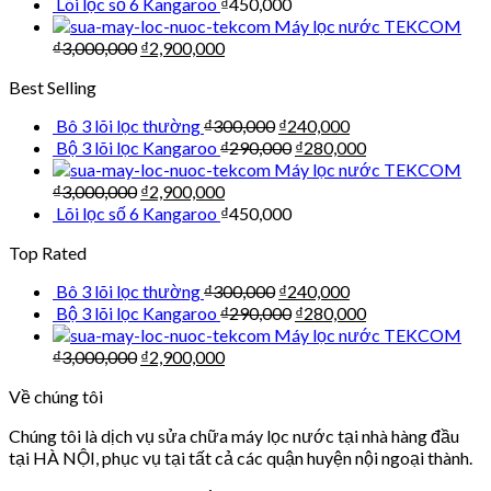
Lõi lọc số 6 Kangaroo
₫
450,000
Máy lọc nước TEKCOM
₫
3,000,000
₫
2,900,000
Best Selling
Bô 3 lõi lọc thường
₫
300,000
₫
240,000
Bộ 3 lõi lọc Kangaroo
₫
290,000
₫
280,000
Máy lọc nước TEKCOM
₫
3,000,000
₫
2,900,000
Lõi lọc số 6 Kangaroo
₫
450,000
Top Rated
Bô 3 lõi lọc thường
₫
300,000
₫
240,000
Bộ 3 lõi lọc Kangaroo
₫
290,000
₫
280,000
Máy lọc nước TEKCOM
₫
3,000,000
₫
2,900,000
Về chúng tôi
Chúng tôi là dịch vụ sửa chữa máy lọc nước tại nhà hàng đầu
tại HÀ NỘI, phục vụ tại tất cả các quận huyện nội ngoại thành.