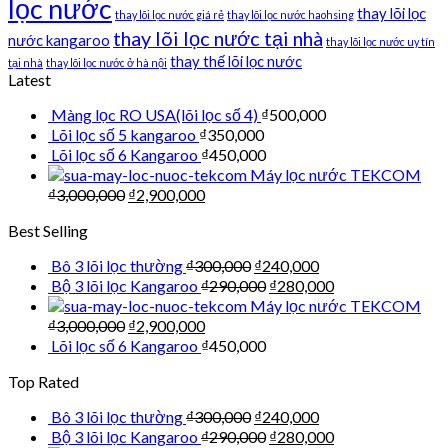
lọc nước
thay lõi lọc
thay lõi lọc nước giá rẻ
thay lõi lọc nước haohsing
thay lõi lọc nước tại nhà
nước kangaroo
thay lõi lọc nước uy tín
thay thế lõi lọc nước
tại nhà
thay lõi lọc nước ở hà nội
Latest
Màng lọc RO USA(lõi lọc số 4)
₫
500,000
Lõi lọc số 5 kangaroo
₫
350,000
Lõi lọc số 6 Kangaroo
₫
450,000
Máy lọc nước TEKCOM
₫
3,000,000
₫
2,900,000
Best Selling
Bô 3 lõi lọc thường
₫
300,000
₫
240,000
Bộ 3 lõi lọc Kangaroo
₫
290,000
₫
280,000
Máy lọc nước TEKCOM
₫
3,000,000
₫
2,900,000
Lõi lọc số 6 Kangaroo
₫
450,000
Top Rated
Bô 3 lõi lọc thường
₫
300,000
₫
240,000
Bộ 3 lõi lọc Kangaroo
₫
290,000
₫
280,000