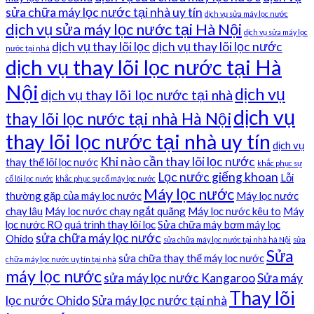
sửa chữa máy lọc nước tại nhà uy tín
dịch vụ sửa máy lọc nước
dịch vụ sửa máy lọc nước tại Hà Nội
dịch vụ sửa máy lọc
dịch vụ thay lõi lọc
dịch vụ thay lõi lọc nước
nước tại nhà
dịch vụ thay lõi lọc nước tại Hà
Nội
dịch vụ
dịch vụ thay lõi lọc nước tại nhà
dịch vụ
thay lõi lọc nước tại nhà Hà Nội
thay lõi lọc nước tại nhà uy tín
dịch vụ
Khi nào cần thay lõi lọc nước
thay thế lõi lọc nước
khắc phục sự
Lọc nước giếng khoan
Lỗi
cố lõi lọc nước
khắc phục sự cố máy lọc nước
Máy lọc nước
thường gặp của máy lọc nước
Máy lọc nước
chạy lâu
Máy lọc nước chạy ngắt quãng
Máy lọc nước kêu to
Máy
lọc nước RO
quá trình thay lõi lọc
Sửa chữa máy bơm máy lọc
sửa chữa máy lọc nước
Ohido
sửa chữa máy lọc nước tại nhà hà Nội
sửa
Sửa
sửa chữa thay thế máy lọc nước
chữa máy lọc nước uy tín tại nhà
máy lọc nước
sửa máy lọc nước Kangaroo
Sửa máy
Thay lõi
lọc nước Ohido
Sửa máy lọc nước tại nhà