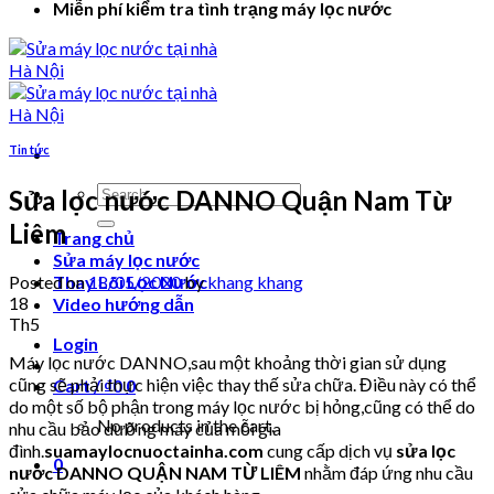
Miễn phí kiểm tra tình trạng máy lọc nước
Tin tức
Search
Sửa lọc nước DANNO Quận Nam Từ
for:
Liêm
Trang chủ
Sửa máy lọc nước
Posted on
18/05/2020
by
khang khang
Thay Lõi Lọc Nước
18
Video hướng dẫn
Th5
Login
Máy lọc nước DANNO,sau một khoảng thời gian sử dụng
cũng sẽ phải thực hiện việc thay thế sửa chữa. Điều này có thể
Cart /
₫
0
0
do một số bộ phận trong máy lọc nước bị hỏng,cũng có thể do
No products in the cart.
nhu cầu bảo dưỡng máy của mỗi gia
đình.
suamaylocnuoctainha.com
cung cấp dịch vụ
sửa lọc
0
nước DANNO QUẬN NAM TỪ LIÊM
nhằm đáp ứng nhu cầu