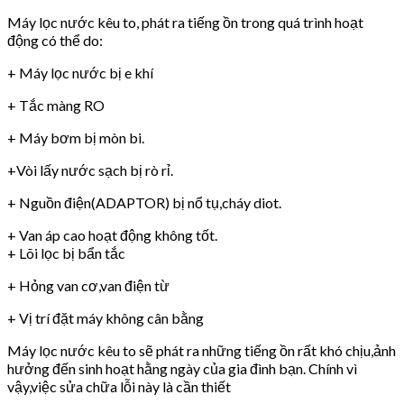
Máy lọc nước kêu to, phát ra tiếng ồn trong quá trình hoạt
động có thể do:
+ Máy lọc nước bị e khí
+ Tắc màng RO
+ Máy bơm bị mòn bi.
+Vòi lấy nước sạch bị rò rỉ.
+ Nguồn điện(ADAPTOR) bị nổ tụ,cháy diot.
+ Van áp cao hoạt động không tốt.
+ Lõi lọc bị bẩn tắc
+ Hỏng van cơ,van điện từ
+ Vị trí đặt máy không cân bằng
Máy lọc nước kêu to sẽ phát ra những tiếng ồn rất khó chịu,ảnh
hưởng đến sinh hoạt hằng ngày của gia đình bạn. Chính vì
vậy,việc sửa chữa lỗi này là cần thiết