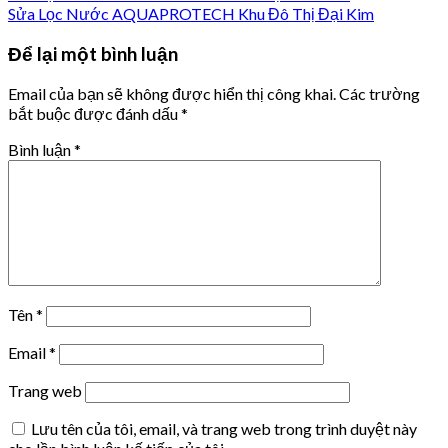
Sửa Lọc Nước AQUAPROTECH Khu Đô Thị Đại Kim
Để lại một bình luận
Email của bạn sẽ không được hiển thị công khai.
Các trường
bắt buộc được đánh dấu
*
Bình luận
*
Tên
*
Email
*
Trang web
Lưu tên của tôi, email, và trang web trong trình duyệt này