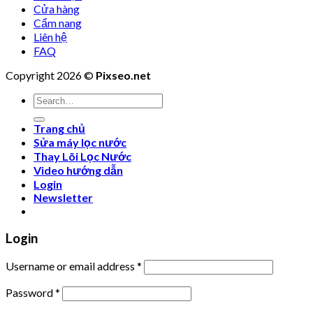
Cửa hàng
Cẩm nang
Liên hệ
FAQ
Copyright 2026 ©
Pixseo.net
Search
for:
Trang chủ
Sửa máy lọc nước
Thay Lõi Lọc Nước
Video hướng dẫn
Login
Newsletter
Login
Username or email address
*
Password
*