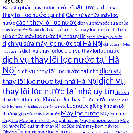
Tag Cloud
Chất lượng dịch vụ
Bao lâu phải thay lõi lọc nước
thay lõi lọc nước tại nhà
Cách sửa chữa máy lọc
cách thay lõi lọc nước
nước
dịch vụ chăm sóc sửa chữa
dịch vụ sửa chữa máy lọc nước
dịch vụ
máy lọc nước Sawa
sửa chữa máy lọc nước tại nhà uy tín
dịch vụ sửa máy lọc nước
dịch vụ sửa máy lọc nước tại Hà Nội
dịch vụ sửa máy lọc
dịch vụ thay lõi lọc
dịch vụ thay lõi lọc nước
nước tại nhà
dịch vụ thay lõi lọc nước tại Hà
Nội
dịch vụ
dịch vụ thay lõi lọc nước tại nhà
dịch vụ
thay lõi lọc nước tại nhà Hà Nội
thay lõi lọc nước tại nhà uy tín
dịch vụ
Khi nào cần thay lõi lọc nước
thay thế lõi lọc nước
khắc phục sự
Lọc nước giếng khoan
Lỗi
cố lõi lọc nước
khắc phục sự cố máy lọc nước
Máy lọc nước
thường gặp của máy lọc nước
Máy lọc nước
chạy lâu
Máy lọc nước chạy ngắt quãng
Máy lọc nước kêu to
Máy
lọc nước RO
quá trình thay lõi lọc
Sửa chữa máy bơm máy lọc
sửa chữa máy lọc nước
Ohido
sửa chữa máy lọc nước tại nhà hà Nội
sửa