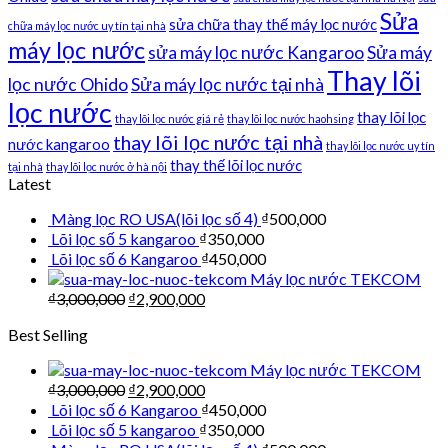
Sửa
sửa chữa thay thế máy lọc nước
chữa máy lọc nước uy tín tại nhà
máy lọc nước
sửa máy lọc nước Kangaroo
Sửa máy
Thay lõi
lọc nước Ohido
Sửa máy lọc nước tại nhà
lọc nước
thay lõi lọc
thay lõi lọc nước giá rẻ
thay lõi lọc nước haohsing
thay lõi lọc nước tại nhà
nước kangaroo
thay lõi lọc nước uy tín
thay thế lõi lọc nước
tại nhà
thay lõi lọc nước ở hà nội
Latest
Màng lọc RO USA(lõi lọc số 4)
₫
500,000
Lõi lọc số 5 kangaroo
₫
350,000
Lõi lọc số 6 Kangaroo
₫
450,000
Máy lọc nước TEKCOM
₫
3,000,000
₫
2,900,000
Best Selling
Máy lọc nước TEKCOM
₫
3,000,000
₫
2,900,000
Lõi lọc số 6 Kangaroo
₫
450,000
Lõi lọc số 5 kangaroo
₫
350,000