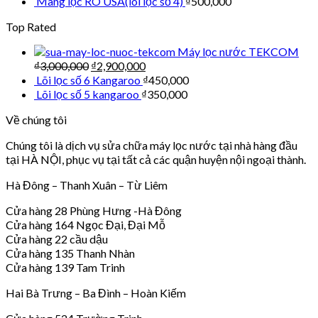
Màng lọc RO USA(lõi lọc số 4)
₫
500,000
Top Rated
Máy lọc nước TEKCOM
₫
3,000,000
₫
2,900,000
Lõi lọc số 6 Kangaroo
₫
450,000
Lõi lọc số 5 kangaroo
₫
350,000
Về chúng tôi
Chúng tôi là dịch vụ sửa chữa máy lọc nước tại nhà hàng đầu
tại HÀ NỘI, phục vụ tại tất cả các quận huyện nội ngoại thành.
Hà Đông – Thanh Xuân – Từ Liêm
Cửa hàng 28 Phùng Hưng -Hà Đông
Cửa hàng 164 Ngọc Đại, Đại Mỗ
Cửa hàng 22 cầu dậu
Cửa hàng 135 Thanh Nhàn
Cửa hàng 139 Tam Trinh
Hai Bà Trưng – Ba Đình – Hoàn Kiếm