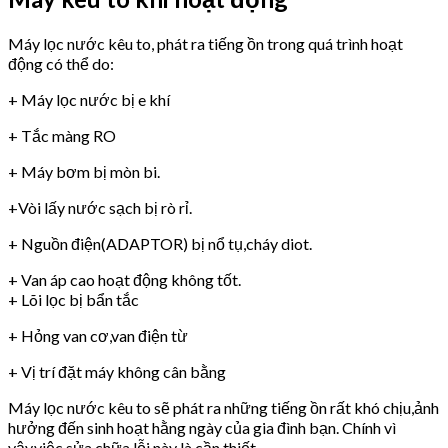
Máy lọc nước kêu to, phát ra tiếng ồn trong quá trình hoạt
động có thể do:
+ Máy lọc nước bị e khí
+ Tắc màng RO
+ Máy bơm bị mòn bi.
+Vòi lấy nước sạch bị rò rỉ.
+ Nguồn điện(ADAPTOR) bị nổ tụ,cháy diot.
+ Van áp cao hoạt động không tốt.
+ Lõi lọc bị bẩn tắc
+ Hỏng van cơ,van điện từ
+ Vị trí đặt máy không cân bằng
Máy lọc nước kêu to sẽ phát ra những tiếng ồn rất khó chịu,ảnh
hưởng đến sinh hoạt hằng ngày của gia đình bạn. Chính vì
vậy,việc sửa chữa lỗi này là cần thiết