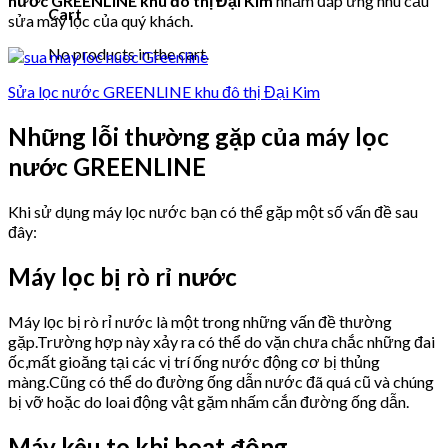
nước GREENLINE khu đô thị Đại Kim
nhằm đáp ứng nhu cầu
Cart
sửa máy lọc của quý khách.
No products in the cart.
Sửa lọc nước GREENLINE khu đô thị Đại Kim
Những lỗi thường gặp của máy lọc
nước GREENLINE
Khi sử dụng máy lọc nước bạn có thể gặp một số vấn đề sau
đây:
Máy lọc bị rò rỉ nước
Máy lọc bị rò rỉ nước là một trong những vấn đề thường
gặp.Trường hợp này xảy ra có thể do vặn chưa chắc những đai
ốc,mất gioăng tại các vị trí ống nước động cơ bị thủng
màng.Cũng có thể do đường ống dẫn nước đã quá cũ và chúng
bị vỡ hoặc do loai động vật gặm nhấm cắn đường ống dẫn.
Máy kêu to khi hoạt động