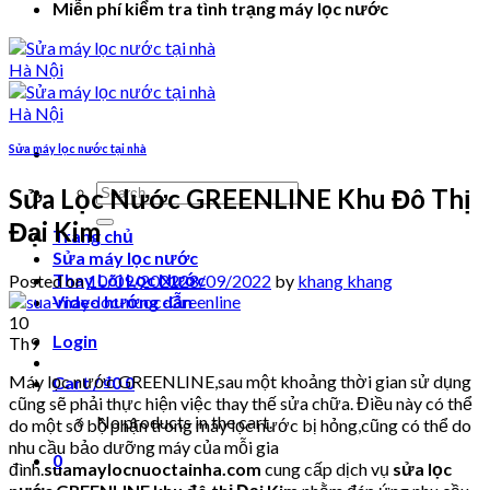
Miễn phí kiểm tra tình trạng máy lọc nước
Sửa máy lọc nước tại nhà
Search
Sửa Lọc Nước GREENLINE Khu Đô Thị
for:
Đại Kim
Trang chủ
Sửa máy lọc nước
Thay Lõi Lọc Nước
Posted on
10/09/2022
28/09/2022
by
khang khang
Video hướng dẫn
10
Login
Th9
Máy lọc nước GREENLINE,sau một khoảng thời gian sử dụng
Cart /
₫
0
0
cũng sẽ phải thực hiện việc thay thế sửa chữa. Điều này có thể
No products in the cart.
do một số bộ phận trong máy lọc nước bị hỏng,cũng có thể do
nhu cầu bảo dưỡng máy của mỗi gia
0
đình.
suamaylocnuoctainha.com
cung cấp dịch vụ
sửa lọc