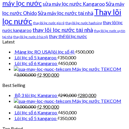
máy lọc nước
sửa máy lọc nước Kangaroo
Sửa máy
Thay lõi
lọc nước Ohido
Sửa máy lọc nước tại nhà
lọc nước
thay lõi lọc
thay lõi lọc nước giá rẻ
thay lõi lọc nước haohsing
thay lõi lọc nước tại nhà
nước kangaroo
thay lõi lọc nước uy tín
thay thế lõi lọc nước
tại nhà
thay lõi lọc nước ở hà nội
Latest
Màng lọc RO USA(lõi lọc số 4)
₫
500,000
Lõi lọc số 5 kangaroo
₫
350,000
Lõi lọc số 6 Kangaroo
₫
450,000
Máy lọc nước TEKCOM
₫
3,000,000
₫
2,900,000
Best Selling
Bộ 3 lõi lọc Kangaroo
₫
290,000
₫
280,000
Máy lọc nước TEKCOM
₫
3,000,000
₫
2,900,000
Lõi lọc số 6 Kangaroo
₫
450,000
Lõi lọc số 5 kangaroo
₫
350,000
Top Rated