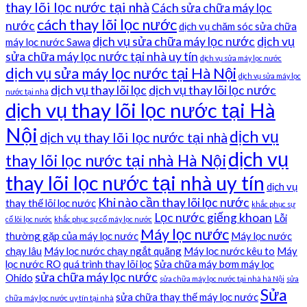
thay lõi lọc nước tại nhà
Cách sửa chữa máy lọc
cách thay lõi lọc nước
nước
dịch vụ chăm sóc sửa chữa
dịch vụ sửa chữa máy lọc nước
dịch vụ
máy lọc nước Sawa
sửa chữa máy lọc nước tại nhà uy tín
dịch vụ sửa máy lọc nước
dịch vụ sửa máy lọc nước tại Hà Nội
dịch vụ sửa máy lọc
dịch vụ thay lõi lọc
dịch vụ thay lõi lọc nước
nước tại nhà
dịch vụ thay lõi lọc nước tại Hà
Nội
dịch vụ
dịch vụ thay lõi lọc nước tại nhà
dịch vụ
thay lõi lọc nước tại nhà Hà Nội
thay lõi lọc nước tại nhà uy tín
dịch vụ
Khi nào cần thay lõi lọc nước
thay thế lõi lọc nước
khắc phục sự
Lọc nước giếng khoan
Lỗi
cố lõi lọc nước
khắc phục sự cố máy lọc nước
Máy lọc nước
thường gặp của máy lọc nước
Máy lọc nước
chạy lâu
Máy lọc nước chạy ngắt quãng
Máy lọc nước kêu to
Máy
lọc nước RO
quá trình thay lõi lọc
Sửa chữa máy bơm máy lọc
sửa chữa máy lọc nước
Ohido
sửa chữa máy lọc nước tại nhà hà Nội
sửa
Sửa
sửa chữa thay thế máy lọc nước
chữa máy lọc nước uy tín tại nhà