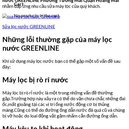
nước GREENLINE Phường Tương Mai Quận Hoàng Mai
Cart
nhằm đáp ứng nhu cầu sửa máy lọc của quý khách.
No products in the cart.
Sửa lọc nước GREENLINE
Những lỗi thường gặp của máy lọc
nước GREENLINE
Khi sử dụng máy lọc nước bạn có thể gặp một số vấn đề sau
đây:
Máy lọc bị rò rỉ nước
Máy lọc bị rò rỉ nước là một trong những vấn đề thường
gặp.Trường hợp này xảy ra có thể do vặn chưa chắc những đai
ốc,mất gioăng tại các vị trí ống nước động cơ bị thủng
màng.Cũng có thể do đường ống dẫn nước đã quá cũ và chúng
bị vỡ hoặc do loai động vật gặm nhấm cắn đường ống dẫn.
Máy kêu to khi hoạt động