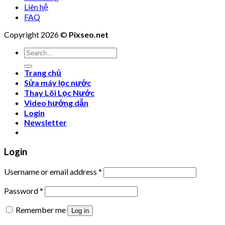
Liên hệ
FAQ
Copyright 2026 ©
Pixseo.net
Search
for:
Trang chủ
Sửa máy lọc nước
Thay Lõi Lọc Nước
Video hướng dẫn
Login
Newsletter
Login
Username or email address
*
Password
*
Remember me
Log in