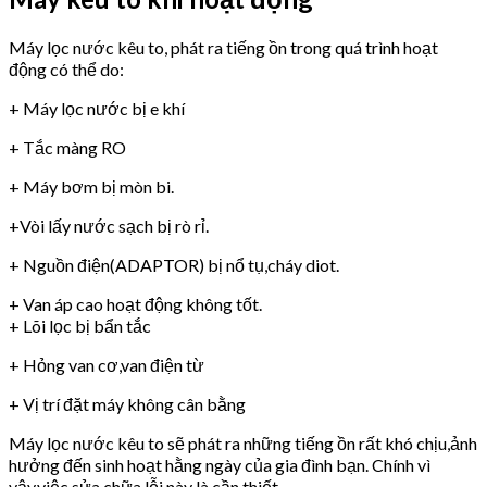
Máy lọc nước kêu to, phát ra tiếng ồn trong quá trình hoạt
động có thể do:
+ Máy lọc nước bị e khí
+ Tắc màng RO
+ Máy bơm bị mòn bi.
+Vòi lấy nước sạch bị rò rỉ.
+ Nguồn điện(ADAPTOR) bị nổ tụ,cháy diot.
+ Van áp cao hoạt động không tốt.
+ Lõi lọc bị bẩn tắc
+ Hỏng van cơ,van điện từ
+ Vị trí đặt máy không cân bằng
Máy lọc nước kêu to sẽ phát ra những tiếng ồn rất khó chịu,ảnh
hưởng đến sinh hoạt hằng ngày của gia đình bạn. Chính vì
vậy,việc sửa chữa lỗi này là cần thiết