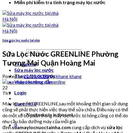
Miễn phí kiểm tra tình trạng máy lọc nước
Sửa máy lọc nước tại nhà
Search
Sửa Lọc Nước GREENLINE Phường
for:
Tương Mai Quận Hoàng Mai
Trang chủ
Sửa máy lọc nước
Thay Lõi Lọc Nước
Posted on
22/09/2023
by
khang khang
Video hướng dẫn
22
Login
Th9
Máy lọc nước GREENLINE,sau một khoảng thời gian sử dụng
Cart /
₫
0
0
cũng sẽ phải thực hiện việc thay thế sửa chữa. Điều này có thể
No products in the cart.
do một số bộ phận trong máy lọc nước bị hỏng,cũng có thể do
nhu cầu bảo dưỡng máy của mỗi gia
0
đình.
suamaylocnuoctainha.com
cung cấp dịch vụ
sửa lọc