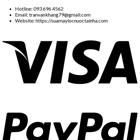
Hotline: 093 696 4562
Email: tranvankhang79@gmail.com
Website: https://suamaylocnuoctainha.com