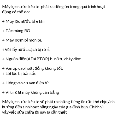
Máy lọc nước kêu to, phát ra tiếng ồn trong quá trình hoạt
động có thể do:
+ Máy lọc nước bị e khí
+ Tắc màng RO
+ Máy bơm bị mòn bi.
+Vòi lấy nước sạch bị rò rỉ.
+ Nguồn điện(ADAPTOR) bị nổ tụ,cháy diot.
+ Van áp cao hoạt động không tốt.
+ Lõi lọc bị bẩn tắc
+ Hỏng van cơ,van điện từ
+ Vị trí đặt máy không cân bằng
Máy lọc nước kêu to sẽ phát ra những tiếng ồn rất khó chịu,ảnh
hưởng đến sinh hoạt hằng ngày của gia đình bạn. Chính vì
vậy,việc sửa chữa lỗi này là cần thiết