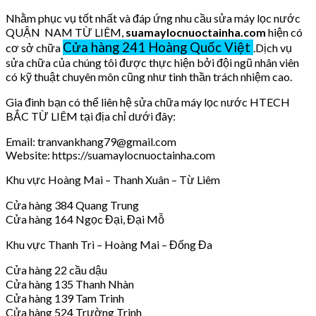
Nhằm phục vụ tốt nhất và đáp ứng nhu cầu sửa máy lọc nước
QUẬN NAM TỪ LIÊM,
suamaylocnuoctainha.com
hiện có
Cửa hàng 241 Hoàng Quốc Việt
cơ sở chữa
.Dịch vụ
sửa chữa của chúng tôi được thực hiện bởi đội ngũ nhân viên
có kỹ thuật chuyên môn cũng như tinh thần trách nhiệm cao.
Gia đình bạn có thể liên hệ sửa chữa máy lọc nước HTECH
BẮC TỪ LIÊM tại địa chỉ dưới đây:
Email: tranvankhang79@gmail.com
Website: https://suamaylocnuoctainha.com
Khu vực Hoàng Mai – Thanh Xuân – Từ Liêm
Cửa hàng 384 Quang Trung
Cửa hàng 164 Ngọc Đại, Đại Mỗ
Khu vực Thanh Trì – Hoàng Mai – Đống Đa
Cửa hàng 22 cầu dậu
Cửa hàng 135 Thanh Nhàn
Cửa hàng 139 Tam Trinh
Cửa hàng 524 Trường Trinh