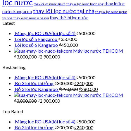
lọc nước
thay lõi lọc
thay lõi lọc nước giá rẻ
thay lõi lọc nước haohsing
thay lõi lọc nước tại nhà
nước kangaroo
thay lõi lọc nước uy tín
thay thế lõi lọc nước
tại nhà
thay lõi lọc nước ở hà nội
Latest
Màng lọc RO USA(lõi lọc số 4)
₫
500,000
Lõi lọc số 5 kangaroo
₫
350,000
Lõi lọc số 6 Kangaroo
₫
450,000
Máy lọc nước TEKCOM
₫
3,000,000
₫
2,900,000
Best Selling
Màng lọc RO USA(lõi lọc số 4)
₫
500,000
Bô 3 lõi lọc thường
₫
300,000
₫
240,000
Bộ 3 lõi lọc Kangaroo
₫
290,000
₫
280,000
Máy lọc nước TEKCOM
₫
3,000,000
₫
2,900,000
Top Rated
Màng lọc RO USA(lõi lọc số 4)
₫
500,000
Bô 3 lõi lọc thường
₫
300,000
₫
240,000