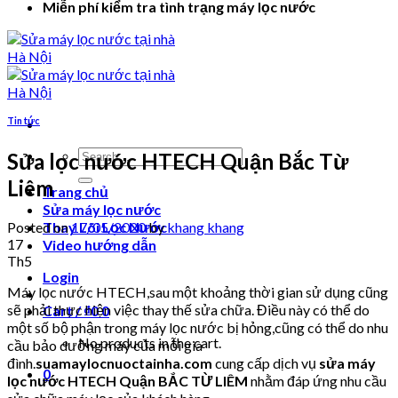
Miễn phí kiểm tra tình trạng máy lọc nước
Tin tức
Search
Sửa lọc nước HTECH Quận Bắc Từ
for:
Liêm
Trang chủ
Sửa máy lọc nước
Posted on
17/05/2020
by
khang khang
Thay Lõi Lọc Nước
17
Video hướng dẫn
Th5
Login
Máy lọc nước HTECH,sau một khoảng thời gian sử dụng cũng
sẽ phải thực hiện việc thay thế sửa chữa. Điều này có thể do
Cart /
₫
0
0
một số bộ phận trong máy lọc nước bị hỏng,cũng có thể do nhu
No products in the cart.
cầu bảo dưỡng máy của mỗi gia
đình.
suamaylocnuoctainha.com
cung cấp dịch vụ
sửa máy
0
lọc nước HTECH Quận BẮC TỪ LIÊM
nhằm đáp ứng nhu cầu