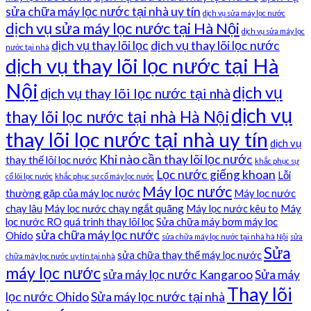
sửa chữa máy lọc nước tại nhà uy tín
dịch vụ sửa máy lọc nước
dịch vụ sửa máy lọc nước tại Hà Nội
dịch vụ sửa máy lọc
dịch vụ thay lõi lọc
dịch vụ thay lõi lọc nước
nước tại nhà
dịch vụ thay lõi lọc nước tại Hà
Nội
dịch vụ
dịch vụ thay lõi lọc nước tại nhà
dịch vụ
thay lõi lọc nước tại nhà Hà Nội
thay lõi lọc nước tại nhà uy tín
dịch vụ
Khi nào cần thay lõi lọc nước
thay thế lõi lọc nước
khắc phục sự
Lọc nước giếng khoan
Lỗi
cố lõi lọc nước
khắc phục sự cố máy lọc nước
Máy lọc nước
thường gặp của máy lọc nước
Máy lọc nước
chạy lâu
Máy lọc nước chạy ngắt quãng
Máy lọc nước kêu to
Máy
lọc nước RO
quá trình thay lõi lọc
Sửa chữa máy bơm máy lọc
sửa chữa máy lọc nước
Ohido
sửa chữa máy lọc nước tại nhà hà Nội
sửa
Sửa
sửa chữa thay thế máy lọc nước
chữa máy lọc nước uy tín tại nhà
máy lọc nước
sửa máy lọc nước Kangaroo
Sửa máy
Thay lõi
lọc nước Ohido
Sửa máy lọc nước tại nhà