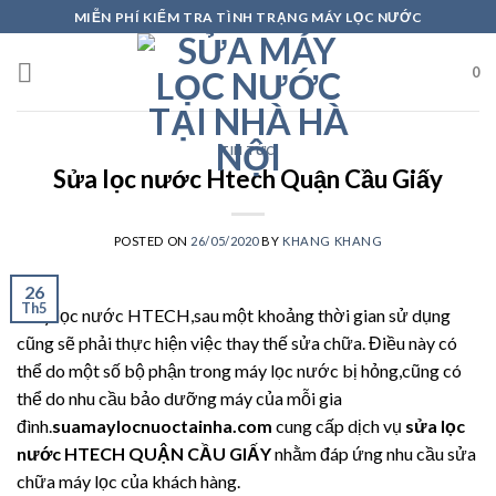
Skip
MIỄN PHÍ KIỂM TRA TÌNH TRẠNG MÁY LỌC NƯỚC
to
content
0
TIN TỨC
Sửa lọc nước Htech Quận Cầu Giấy
POSTED ON
26/05/2020
BY
KHANG KHANG
26
Th5
Máy lọc nước HTECH,sau một khoảng thời gian sử dụng
cũng sẽ phải thực hiện việc thay thế sửa chữa. Điều này có
thể do một số bộ phận trong máy lọc nước bị hỏng,cũng có
thể do nhu cầu bảo dưỡng máy của mỗi gia
đình.
suamaylocnuoctainha.com
cung cấp dịch vụ
sửa lọc
nước HTECH QUẬN CẦU GIẤY
nhằm đáp ứng nhu cầu sửa
chữa máy lọc của khách hàng.