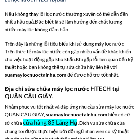
Nếu không thay lõi lọc nước thường xuyên có thể dẫn đến
nhiều hậu quả.Đặc biệt là sẽ làm hưởng đến chất lượng
nước máy lọc không đảm bảo.
Trên đây là những lỗi tiêu biểu khi sử dụng máy lọc nước
Trên thực tế,máy lọc nước còn gặp nhiều vấn đề khác khiến
cho việc hoạt động gặp khó khăn.Khi gặp lỗi liên quan đến kỹ
thuật hoặc bạn không thể tự sửa chữa hãy liên hệ với
suamaylocnuoctainha.com
để được hỗ trợ tốt nhất.
Địa chỉ sửa chữa máy lọc nước HTECH tại
QUẬN CẦU GIẤY.
Nhằm phục vụ tốt nhất và đáp ứng nhu cầu sửa máy lọc nước
QUẬN CẦU GIẤY,
suamaylocnuoctainha.com
hiện có cơ
cửa hàng 85 Láng Hạ
sở chữa
.Dịch vụ sửa chữa của
chúng tôi được thực hiện bởi đội ngũ nhân viên có kỹ thuật
chuyên môn cũng như tinh thần trách nhiệm cao.