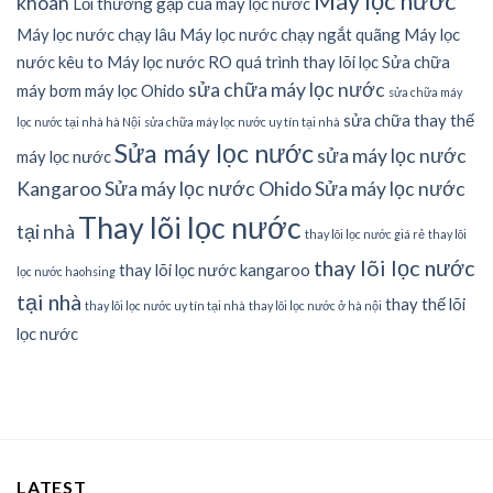
Máy lọc nước
khoan
Lỗi thường gặp của máy lọc nước
Máy lọc nước chạy lâu
Máy lọc nước chạy ngắt quãng
Máy lọc
nước kêu to
Máy lọc nước RO
quá trình thay lõi lọc
Sửa chữa
sửa chữa máy lọc nước
máy bơm máy lọc Ohido
sửa chữa máy
sửa chữa thay thế
lọc nước tại nhà hà Nội
sửa chữa máy lọc nước uy tín tại nhà
Sửa máy lọc nước
sửa máy lọc nước
máy lọc nước
Kangaroo
Sửa máy lọc nước Ohido
Sửa máy lọc nước
Thay lõi lọc nước
tại nhà
thay lõi lọc nước giá rẻ
thay lõi
thay lõi lọc nước
thay lõi lọc nước kangaroo
lọc nước haohsing
tại nhà
thay thế lõi
thay lõi lọc nước uy tín tại nhà
thay lõi lọc nước ở hà nội
lọc nước
LATEST