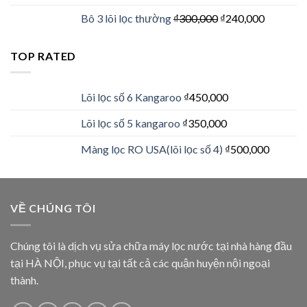
Bô 3 lõi lọc thường
₫
300,000
₫
240,000
TOP RATED
Lõi lọc số 6 Kangaroo
₫
450,000
Lõi lọc số 5 kangaroo
₫
350,000
Màng lọc RO USA(lõi lọc số 4)
₫
500,000
VỀ CHÚNG TÔI
Chúng tôi là dịch vụ sửa chữa máy lọc nước tại nhà hàng đầu
tại HÀ NỘI, phục vụ tại tất cả các quận huyện nội ngoại
thành.