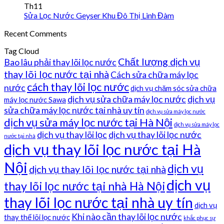
Th11
Sửa Lọc Nước Geyser Khu Đô Thị Linh Đàm
Recent Comments
Tag Cloud
Chất lượng dịch vụ
Bao lâu phải thay lõi lọc nước
thay lõi lọc nước tại nhà
Cách sửa chữa máy lọc
cách thay lõi lọc nước
nước
dịch vụ chăm sóc sửa chữa
dịch vụ sửa chữa máy lọc nước
dịch vụ
máy lọc nước Sawa
sửa chữa máy lọc nước tại nhà uy tín
dịch vụ sửa máy lọc nước
dịch vụ sửa máy lọc nước tại Hà Nội
dịch vụ sửa máy lọc
dịch vụ thay lõi lọc
dịch vụ thay lõi lọc nước
nước tại nhà
dịch vụ thay lõi lọc nước tại Hà
Nội
dịch vụ
dịch vụ thay lõi lọc nước tại nhà
dịch vụ
thay lõi lọc nước tại nhà Hà Nội
thay lõi lọc nước tại nhà uy tín
dịch vụ
Khi nào cần thay lõi lọc nước
thay thế lõi lọc nước
khắc phục sự