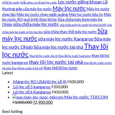
Lọc nước giếng khoan
Lỗi
cố lõi lọc nước
khắc phục sự cố máy lọc nước
Máy lọc nước
thường gặp của máy lọc nước
Máy lọc nước
chạy lâu
Máy lọc nước chạy ngắt quãng
Máy lọc nước kêu to
Máy
lọc nước RO
quá trình thay lõi lọc
Sửa chữa máy bơm máy lọc
sửa chữa máy lọc nước
Ohido
sửa chữa máy lọc nước tại nhà hà Nội
sửa
Sửa
sửa chữa thay thế máy lọc nước
chữa máy lọc nước uy tín tại nhà
máy lọc nước
sửa máy lọc nước Kangaroo
Sửa máy
Thay lõi
lọc nước Ohido
Sửa máy lọc nước tại nhà
lọc nước
thay lõi lọc
thay lõi lọc nước giá rẻ
thay lõi lọc nước haohsing
thay lõi lọc nước tại nhà
nước kangaroo
thay lõi lọc nước uy tín
thay thế lõi lọc nước
tại nhà
thay lõi lọc nước ở hà nội
Latest
Màng lọc RO USA(lõi lọc số 4)
₫
500,000
Lõi lọc số 5 kangaroo
₫
350,000
Lõi lọc số 6 Kangaroo
₫
450,000
Máy lọc nước TEKCOM
₫
3,000,000
₫
2,900,000
Best Selling