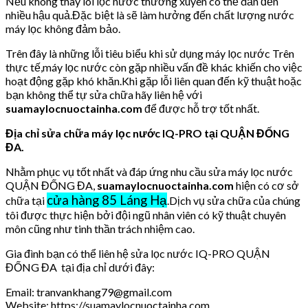
Nếu không thay lõi lọc nước thường xuyên có thể dẫn đến
nhiều hậu quả.Đặc biệt là sẽ làm hưởng đến chất lượng nước
máy lọc không đảm bảo.
Trên đây là những lỗi tiêu biểu khi sử dụng máy lọc nước Trên
thực tế,máy lọc nước còn gặp nhiều vấn đề khác khiến cho việc
hoạt động gặp khó khăn.Khi gặp lỗi liên quan đến kỹ thuật hoặc
bạn không thể tự sửa chữa hãy liên hệ với
suamaylocnuoctainha.com
để được hỗ trợ tốt nhất.
Địa chỉ sửa chữa máy lọc nước IQ-PRO tại QUẬN ĐỐNG
ĐA.
Nhằm phục vụ tốt nhất và đáp ứng nhu cầu sửa máy lọc nước
QUẬN ĐỐNG ĐA,
suamaylocnuoctainha.com
hiện có cơ sở
cửa hàng 85 Láng Hạ
chữa tại
.Dịch vụ sửa chữa của chúng
tôi được thực hiện bởi đội ngũ nhân viên có kỹ thuật chuyên
môn cũng như tinh thần trách nhiệm cao.
Gia đình bạn có thể liên hệ sửa lọc nước IQ-PRO QUẬN
ĐỐNG ĐA tại địa chỉ dưới đây:
Email: tranvankhang79@gmail.com
Website: https://suamaylocnuoctainha.com