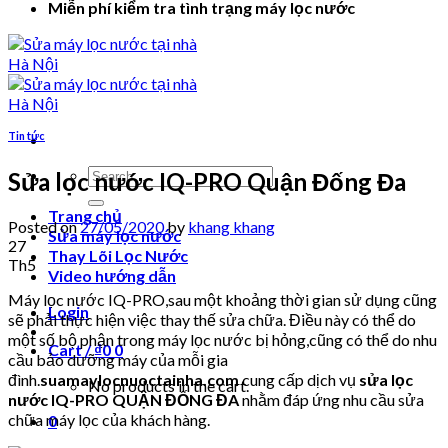
Miễn phí kiểm tra tình trạng máy lọc nước
Tin tức
Search
Sửa lọc nước IQ-PRO Quận Đống Đa
for:
Trang chủ
Posted on
27/05/2020
by
khang khang
Sửa máy lọc nước
27
Thay Lõi Lọc Nước
Th5
Video hướng dẫn
Máy lọc nước IQ-PRO,sau một khoảng thời gian sử dụng cũng
Login
sẽ phải thực hiện việc thay thế sửa chữa. Điều này có thể do
một số bộ phận trong máy lọc nước bị hỏng,cũng có thể do nhu
Cart /
₫
0
0
cầu bảo dưỡng máy của mỗi gia
đình.
suamaylocnuoctainha.com
cung cấp dịch vụ
sửa lọc
No products in the cart.
nước IQ-PRO QUẬN ĐỐNG ĐA
nhằm đáp ứng nhu cầu sửa
chữa máy lọc của khách hàng.
0