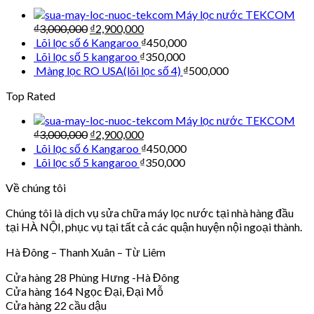
Máy lọc nước TEKCOM
₫
3,000,000
₫
2,900,000
Lõi lọc số 6 Kangaroo
₫
450,000
Lõi lọc số 5 kangaroo
₫
350,000
Màng lọc RO USA(lõi lọc số 4)
₫
500,000
Top Rated
Máy lọc nước TEKCOM
₫
3,000,000
₫
2,900,000
Lõi lọc số 6 Kangaroo
₫
450,000
Lõi lọc số 5 kangaroo
₫
350,000
Về chúng tôi
Chúng tôi là dịch vụ sửa chữa máy lọc nước tại nhà hàng đầu
tại HÀ NỘI, phục vụ tại tất cả các quận huyện nội ngoại thành.
Hà Đông – Thanh Xuân – Từ Liêm
Cửa hàng 28 Phùng Hưng -Hà Đông
Cửa hàng 164 Ngọc Đại, Đại Mỗ
Cửa hàng 22 cầu dậu