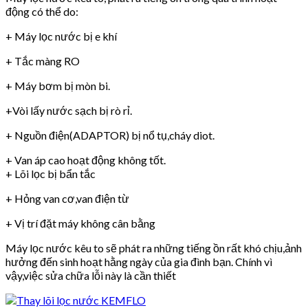
động có thể do:
+ Máy lọc nước bị e khí
+ Tắc màng RO
+ Máy bơm bị mòn bi.
+Vòi lấy nước sạch bị rò rỉ.
+ Nguồn điện(ADAPTOR) bị nổ tụ,cháy diot.
+ Van áp cao hoạt động không tốt.
+ Lõi lọc bị bẩn tắc
+ Hỏng van cơ,van điện từ
+ Vị trí đặt máy không cân bằng
Máy lọc nước kêu to sẽ phát ra những tiếng ồn rất khó chịu,ảnh
hưởng đến sinh hoạt hằng ngày của gia đình bạn. Chính vì
vậy,việc sửa chữa lỗi này là cần thiết