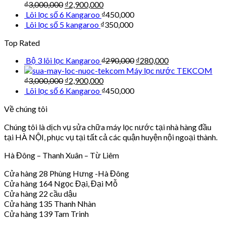
₫
3,000,000
₫
2,900,000
Lõi lọc số 6 Kangaroo
₫
450,000
Lõi lọc số 5 kangaroo
₫
350,000
Top Rated
Bộ 3 lõi lọc Kangaroo
₫
290,000
₫
280,000
Máy lọc nước TEKCOM
₫
3,000,000
₫
2,900,000
Lõi lọc số 6 Kangaroo
₫
450,000
Về chúng tôi
Chúng tôi là dịch vụ sửa chữa máy lọc nước tại nhà hàng đầu
tại HÀ NỘI, phục vụ tại tất cả các quận huyện nội ngoại thành.
Hà Đông – Thanh Xuân – Từ Liêm
Cửa hàng 28 Phùng Hưng -Hà Đông
Cửa hàng 164 Ngọc Đại, Đại Mỗ
Cửa hàng 22 cầu dậu
Cửa hàng 135 Thanh Nhàn
Cửa hàng 139 Tam Trinh