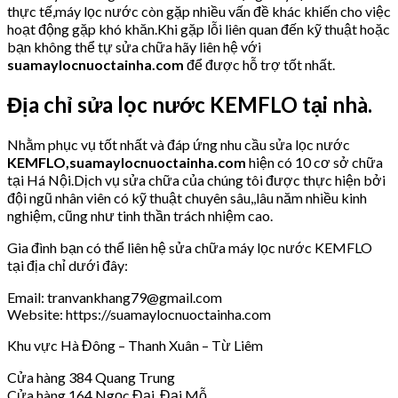
thực tế,máy lọc nước còn gặp nhiều vấn đề khác khiến cho việc
hoạt động gặp khó khăn.Khi gặp lỗi liên quan đến kỹ thuật hoặc
bạn không thể tự sửa chữa hãy liên hệ với
suamaylocnuoctainha.com
để được hỗ trợ tốt nhất.
Địa chỉ sửa lọc nước KEMFLO tại nhà.
Nhằm phục vụ tốt nhất và đáp ứng nhu cầu sửa lọc nước
KEMFLO,
suamaylocnuoctainha.com
hiện có 10 cơ sở chữa
tại Há Nội.Dịch vụ sửa chữa của chúng tôi được thực hiện bởi
đội ngũ nhân viên có kỹ thuật chuyên sâu,,lâu năm nhiều kinh
nghiệm, cũng như tinh thần trách nhiệm cao.
Gia đình bạn có thể liên hệ sửa chữa máy lọc nước KEMFLO
tại địa chỉ dưới đây:
Email: tranvankhang79@gmail.com
Website: https://suamaylocnuoctainha.com
Khu vực Hà Đông – Thanh Xuân – Từ Liêm
Cửa hàng 384 Quang Trung
Cửa hàng 164 Ngọc Đại, Đại Mỗ