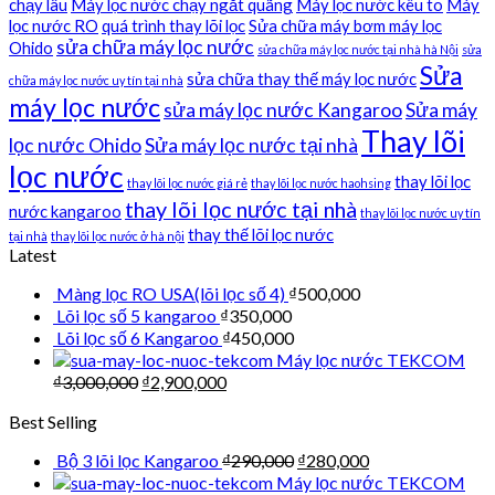
chạy lâu
Máy lọc nước chạy ngắt quãng
Máy lọc nước kêu to
Máy
lọc nước RO
quá trình thay lõi lọc
Sửa chữa máy bơm máy lọc
sửa chữa máy lọc nước
Ohido
sửa chữa máy lọc nước tại nhà hà Nội
sửa
Sửa
sửa chữa thay thế máy lọc nước
chữa máy lọc nước uy tín tại nhà
máy lọc nước
sửa máy lọc nước Kangaroo
Sửa máy
Thay lõi
lọc nước Ohido
Sửa máy lọc nước tại nhà
lọc nước
thay lõi lọc
thay lõi lọc nước giá rẻ
thay lõi lọc nước haohsing
thay lõi lọc nước tại nhà
nước kangaroo
thay lõi lọc nước uy tín
thay thế lõi lọc nước
tại nhà
thay lõi lọc nước ở hà nội
Latest
Màng lọc RO USA(lõi lọc số 4)
₫
500,000
Lõi lọc số 5 kangaroo
₫
350,000
Lõi lọc số 6 Kangaroo
₫
450,000
Máy lọc nước TEKCOM
₫
3,000,000
₫
2,900,000
Best Selling
Bộ 3 lõi lọc Kangaroo
₫
290,000
₫
280,000
Máy lọc nước TEKCOM