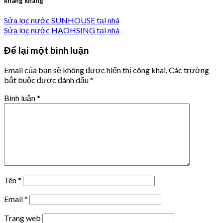
khang khang
Sửa lọc nước SUNHOUSE tại nhà
Sửa lọc nước HAOHSING tại nhà
Để lại một bình luận
Email của bạn sẽ không được hiển thị công khai.
Các trường
bắt buộc được đánh dấu
*
Bình luận
*
Tên
*
Email
*
Trang web