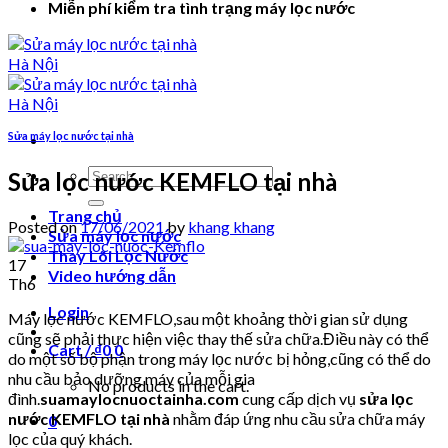
Miễn phí kiểm tra tình trạng máy lọc nước
Sửa máy lọc nước tại nhà
Search
Sửa lọc nước KEMFLO tại nhà
for:
Trang chủ
Posted on
17/06/2021
by
khang khang
Sửa máy lọc nước
Thay Lõi Lọc Nước
17
Video hướng dẫn
Th6
Login
Máy lọc nước KEMFLO,sau một khoảng thời gian sử dụng
cũng sẽ phải thực hiện việc thay thế sửa chữa.Điều này có thể
Cart /
₫
0
0
do một số bộ phận trong máy lọc nước bị hỏng,cũng có thể do
nhu cầu bảo dưỡng máy của mỗi gia
No products in the cart.
đình.
suamaylocnuoctainha.com
cung cấp dịch vụ
sửa lọc
nước KEMFLO tại nhà
nhằm đáp ứng nhu cầu sửa chữa máy
0
lọc của quý khách.