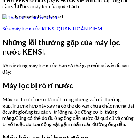
nước KENSI ở nhà QUẬN HOÀN KIẾM
nhằm đáp ứng nhu
Cart
cầu sửa chữa máy lọc của quý khách.
No products in the cart.
Sửa máy lọc nước KENSI QUẬN HOÀN KIẾM
Những lỗi thường gặp của máy lọc
nước KENSI.
Khi sử dụng máy lọc nước bạn có thể gặp một số vấn đề sau
đây:
Máy lọc bị rò rỉ nước
Máy lọc bị rò rỉ nước là một trong những vấn đề thường
gặp.Trường hợp này xảy ra có thể do vặn chưa chắc những đai
ốc,mất gioăng tại các vị trí ống nước động cơ bị thủng
màng.Cũng có thể do đường ống dẫn nước đã quá cũ và chúng
bị vỡ hoặc do loai động vật gặm nhấm cắn đường ống dẫn.
Máy kêu to khi hoạt động