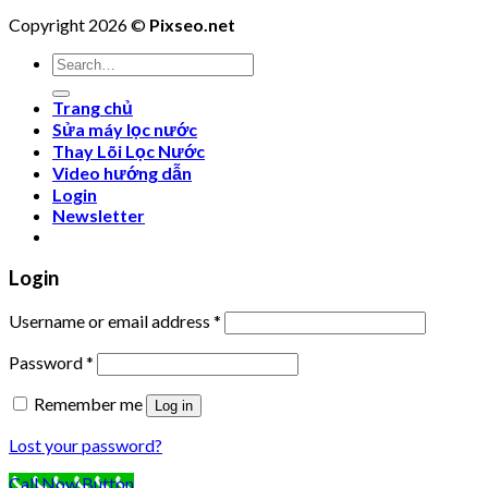
Copyright 2026 ©
Pixseo.net
Search
for:
Trang chủ
Sửa máy lọc nước
Thay Lõi Lọc Nước
Video hướng dẫn
Login
Newsletter
Login
Username or email address
*
Password
*
Remember me
Log in
Lost your password?
Call Now Button