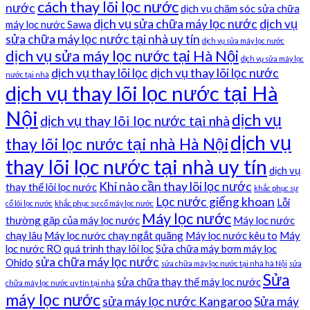
cách thay lõi lọc nước
nước
dịch vụ chăm sóc sửa chữa
dịch vụ sửa chữa máy lọc nước
dịch vụ
máy lọc nước Sawa
sửa chữa máy lọc nước tại nhà uy tín
dịch vụ sửa máy lọc nước
dịch vụ sửa máy lọc nước tại Hà Nội
dịch vụ sửa máy lọc
dịch vụ thay lõi lọc
dịch vụ thay lõi lọc nước
nước tại nhà
dịch vụ thay lõi lọc nước tại Hà
Nội
dịch vụ
dịch vụ thay lõi lọc nước tại nhà
dịch vụ
thay lõi lọc nước tại nhà Hà Nội
thay lõi lọc nước tại nhà uy tín
dịch vụ
Khi nào cần thay lõi lọc nước
thay thế lõi lọc nước
khắc phục sự
Lọc nước giếng khoan
Lỗi
cố lõi lọc nước
khắc phục sự cố máy lọc nước
Máy lọc nước
thường gặp của máy lọc nước
Máy lọc nước
chạy lâu
Máy lọc nước chạy ngắt quãng
Máy lọc nước kêu to
Máy
lọc nước RO
quá trình thay lõi lọc
Sửa chữa máy bơm máy lọc
sửa chữa máy lọc nước
Ohido
sửa chữa máy lọc nước tại nhà hà Nội
sửa
Sửa
sửa chữa thay thế máy lọc nước
chữa máy lọc nước uy tín tại nhà
máy lọc nước
sửa máy lọc nước Kangaroo
Sửa máy