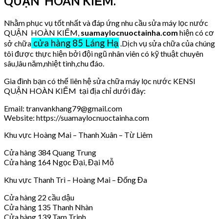
QUẬN HOÀN KIẾM.
Nhằm phục vụ tốt nhất và đáp ứng nhu cầu sửa máy lọc nước
QUẬN HOÀN KIẾM,
suamaylocnuoctainha.com
hiện có cơ
cửa hàng 85 Láng Hạ
sở chữa
.Dịch vụ sửa chữa của chúng
tôi được thực hiện bởi đội ngũ nhân viên có kỹ thuật chuyên
sâu,lâu năm,nhiệt tình,chu đáo.
Gia đình bạn có thể liên hệ sửa chữa máy lọc nước KENSI
QUẬN HOÀN KIẾM tại địa chỉ dưới đây:
Email: tranvankhang79@gmail.com
Website: https://suamaylocnuoctainha.com
Khu vực Hoàng Mai – Thanh Xuân – Từ Liêm
Cửa hàng 384 Quang Trung
Cửa hàng 164 Ngọc Đại, Đại Mỗ
Khu vực Thanh Trì – Hoàng Mai – Đống Đa
Cửa hàng 22 cầu dậu
Cửa hàng 135 Thanh Nhàn
Cửa hàng 139 Tam Trinh