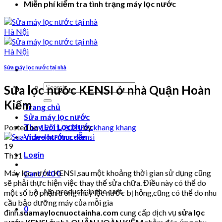
Miễn phí kiểm tra tình trạng máy lọc nước
Sửa máy lọc nước tại nhà
Search
Sửa lọc nước KENSI ở nhà Quận Hoàn
for:
Kiếm
Trang chủ
Sửa máy lọc nước
Thay Lõi Lọc Nước
Posted on
19/11/2021
by
khang khang
Video hướng dẫn
19
Login
Th11
Máy lọc nước KENSI,sau một khoảng thời gian sử dụng cũng
Cart /
₫
0
0
sẽ phải thực hiện việc thay thế sửa chữa. Điều này có thể do
No products in the cart.
một số bộ phận trong máy lọc nước bị hỏng,cũng có thể do nhu
cầu bảo dưỡng máy của mỗi gia
0
đình.
suamaylocnuoctainha.com
cung cấp dịch vụ
sửa lọc