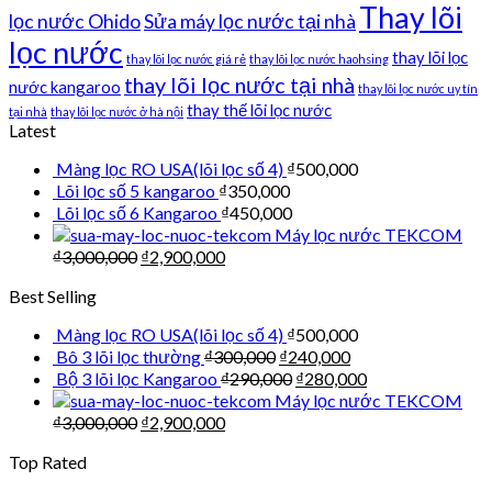
Thay lõi
lọc nước Ohido
Sửa máy lọc nước tại nhà
lọc nước
thay lõi lọc
thay lõi lọc nước giá rẻ
thay lõi lọc nước haohsing
thay lõi lọc nước tại nhà
nước kangaroo
thay lõi lọc nước uy tín
thay thế lõi lọc nước
tại nhà
thay lõi lọc nước ở hà nội
Latest
Màng lọc RO USA(lõi lọc số 4)
₫
500,000
Lõi lọc số 5 kangaroo
₫
350,000
Lõi lọc số 6 Kangaroo
₫
450,000
Máy lọc nước TEKCOM
₫
3,000,000
₫
2,900,000
Best Selling
Màng lọc RO USA(lõi lọc số 4)
₫
500,000
Bô 3 lõi lọc thường
₫
300,000
₫
240,000
Bộ 3 lõi lọc Kangaroo
₫
290,000
₫
280,000
Máy lọc nước TEKCOM
₫
3,000,000
₫
2,900,000
Top Rated