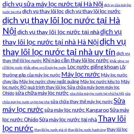
dịch vụ sửa máy lọc nước tại Hà Nội
dịch vụ sửa máy lọc
dịch vụ thay lõi lọc
dịch vụ thay lõi lọc nước
nước tại nhà
dịch vụ thay lõi lọc nước tại Hà
Nội
dịch vụ
dịch vụ thay lõi lọc nước tại nhà
dịch vụ
thay lõi lọc nước tại nhà Hà Nội
thay lõi lọc nước tại nhà uy tín
dịch vụ
Khi nào cần thay lõi lọc nước
thay thế lõi lọc nước
khắc phục sự
Lọc nước giếng khoan
Lỗi
cố lõi lọc nước
khắc phục sự cố máy lọc nước
Máy lọc nước
thường gặp của máy lọc nước
Máy lọc nước
chạy lâu
Máy lọc nước chạy ngắt quãng
Máy lọc nước kêu to
Máy
lọc nước RO
quá trình thay lõi lọc
Sửa chữa máy bơm máy lọc
sửa chữa máy lọc nước
Ohido
sửa chữa máy lọc nước tại nhà hà Nội
sửa
Sửa
sửa chữa thay thế máy lọc nước
chữa máy lọc nước uy tín tại nhà
máy lọc nước
sửa máy lọc nước Kangaroo
Sửa máy
Thay lõi
lọc nước Ohido
Sửa máy lọc nước tại nhà
lọc nước
thay lõi lọc
thay lõi lọc nước giá rẻ
thay lõi lọc nước haohsing