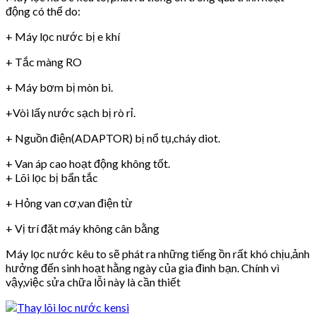
động có thể do:
+ Máy lọc nước bị e khí
+ Tắc màng RO
+ Máy bơm bị mòn bi.
+Vòi lấy nước sạch bị rò rỉ.
+ Nguồn điện(ADAPTOR) bị nổ tụ,cháy diot.
+ Van áp cao hoạt động không tốt.
+ Lõi lọc bị bẩn tắc
+ Hỏng van cơ,van điện từ
+ Vị trí đặt máy không cân bằng
Máy lọc nước kêu to sẽ phát ra những tiếng ồn rất khó chịu,ảnh
hưởng đến sinh hoạt hằng ngày của gia đình bạn. Chính vì
vậy,việc sửa chữa lỗi này là cần thiết