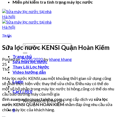
Miễn phí kiểm tra tình trạng máy lọc nước
Tin tức
Search
Sửa lọc nước KENSI Quận Hoàn Kiếm
for:
Trang chủ
Posted on
25/05/2020
by
khang khang
Sửa máy lọc nước
25
Thay Lõi Lọc Nước
Th5
Video hướng dẫn
Máy lọc nước KENSI,sau một khoảng thời gian sử dụng cũng
Login
sẽ phải thực hiện việc thay thế sửa chữa. Điều này có thể do
một số bộ phận trong máy lọc nước bị hỏng,cũng có thể do nhu
Cart /
₫
0
0
cầu bảo dưỡng máy của mỗi gia
đình.
suamaylocnuoctainha.com
cung cấp dịch vụ
sửa lọc
No products in the cart.
nước KENSI QUẬN HOÀN KIẾM
nhằm đáp ứng nhu cầu sửa
chữa máy lọc của khách hàng.
0