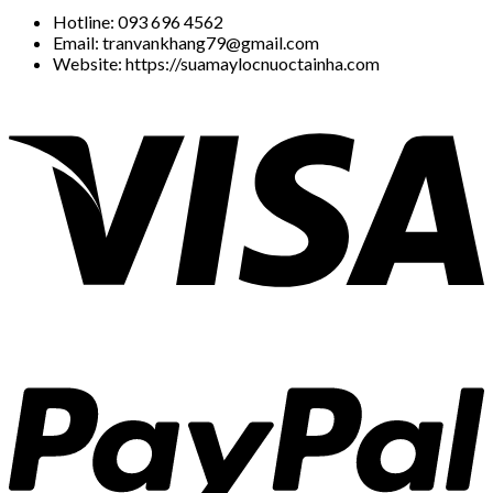
Hotline: 093 696 4562
Email: tranvankhang79@gmail.com
Website: https://suamaylocnuoctainha.com