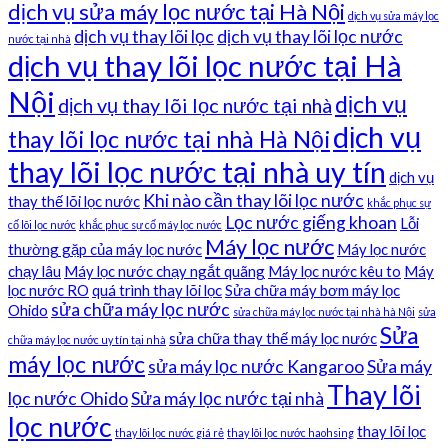
dịch vụ sửa máy lọc nước tại Hà Nội
dịch vụ sửa máy lọc
dịch vụ thay lõi lọc
dịch vụ thay lõi lọc nước
nước tại nhà
dịch vụ thay lõi lọc nước tại Hà
Nội
dịch vụ
dịch vụ thay lõi lọc nước tại nhà
dịch vụ
thay lõi lọc nước tại nhà Hà Nội
thay lõi lọc nước tại nhà uy tín
dịch vụ
Khi nào cần thay lõi lọc nước
thay thế lõi lọc nước
khắc phục sự
Lọc nước giếng khoan
Lỗi
cố lõi lọc nước
khắc phục sự cố máy lọc nước
Máy lọc nước
thường gặp của máy lọc nước
Máy lọc nước
chạy lâu
Máy lọc nước chạy ngắt quãng
Máy lọc nước kêu to
Máy
lọc nước RO
quá trình thay lõi lọc
Sửa chữa máy bơm máy lọc
sửa chữa máy lọc nước
Ohido
sửa chữa máy lọc nước tại nhà hà Nội
sửa
Sửa
sửa chữa thay thế máy lọc nước
chữa máy lọc nước uy tín tại nhà
máy lọc nước
sửa máy lọc nước Kangaroo
Sửa máy
Thay lõi
lọc nước Ohido
Sửa máy lọc nước tại nhà
lọc nước
thay lõi lọc
thay lõi lọc nước giá rẻ
thay lõi lọc nước haohsing