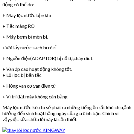
động có thể do:
+ Máy lọc nước bị e khí
+ Tắc màng RO
+ Máy bơm bị mòn bi.
+Vòi lấy nước sạch bị rò rỉ.
+ Nguồn điện(ADAPTOR) bị nổ tụ,cháy diot.
+ Van áp cao hoạt động không tốt.
+ Lõi lọc bị bẩn tắc
+ Hỏng van cơ,van điện từ
+ Vị trí đặt máy không cân bằng
Máy lọc nước kêu to sẽ phát ra những tiếng ồn rất khó chịu,ảnh
hưởng đến sinh hoạt hằng ngày của gia đình bạn. Chính vì
vậy,việc sửa chữa lỗi này là cần thiết