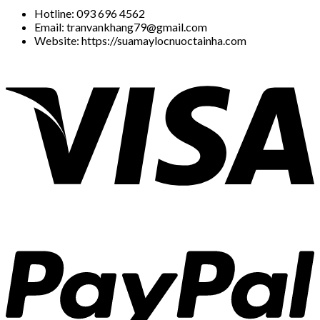
Hotline: 093 696 4562
Email: tranvankhang79@gmail.com
Website: https://suamaylocnuoctainha.com