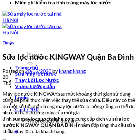
Miễn phí kiểm tra tình trạng máy lọc nước
Tin tức
Search
Sửa lọc nước KINGWAY Quận Ba Đình
for:
Trang chủ
Posted on
20/05/2020
by
khang khang
Sửa máy lọc nước
20
Thay Lõi Lọc Nước
Th5
Video hướng dẫn
Máy lọc nước KINGWAY,sau một khoảng thời gian sử dụng
Login
cũng sẽ phải thực hiện việc thay thế sửa chữa. Điều này có thể
do một số bộ phận trong máy lọc nước bị hỏng,cũng có thể do
Cart /
₫
0
0
nhu cầu bảo dưỡng máy của mỗi gia
đình.
suamaylocnuoctainha.com
cung cấp dịch vụ
sửa lọc
No products in the cart.
nước KINGWAY QUẬN BA ĐÌNH
nhằm đáp ứng nhu cầu sửa
chữa máy lọc của khách hàng.
0