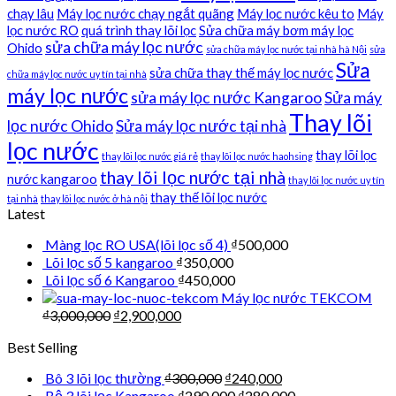
chạy lâu
Máy lọc nước chạy ngắt quãng
Máy lọc nước kêu to
Máy
lọc nước RO
quá trình thay lõi lọc
Sửa chữa máy bơm máy lọc
sửa chữa máy lọc nước
Ohido
sửa chữa máy lọc nước tại nhà hà Nội
sửa
Sửa
sửa chữa thay thế máy lọc nước
chữa máy lọc nước uy tín tại nhà
máy lọc nước
sửa máy lọc nước Kangaroo
Sửa máy
Thay lõi
lọc nước Ohido
Sửa máy lọc nước tại nhà
lọc nước
thay lõi lọc
thay lõi lọc nước giá rẻ
thay lõi lọc nước haohsing
thay lõi lọc nước tại nhà
nước kangaroo
thay lõi lọc nước uy tín
thay thế lõi lọc nước
tại nhà
thay lõi lọc nước ở hà nội
Latest
Màng lọc RO USA(lõi lọc số 4)
₫
500,000
Lõi lọc số 5 kangaroo
₫
350,000
Lõi lọc số 6 Kangaroo
₫
450,000
Máy lọc nước TEKCOM
₫
3,000,000
₫
2,900,000
Best Selling
Bô 3 lõi lọc thường
₫
300,000
₫
240,000
Bộ 3 lõi lọc Kangaroo
₫
290,000
₫
280,000