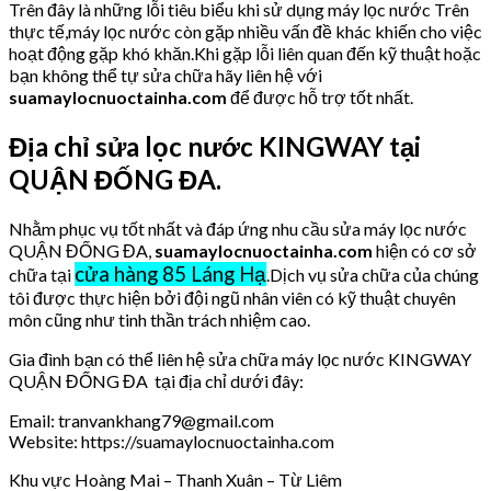
Trên đây là những lỗi tiêu biểu khi sử dụng máy lọc nước Trên
thực tế,máy lọc nước còn gặp nhiều vấn đề khác khiến cho việc
hoạt động gặp khó khăn.Khi gặp lỗi liên quan đến kỹ thuật hoặc
bạn không thể tự sửa chữa hãy liên hệ với
suamaylocnuoctainha.com
để được hỗ trợ tốt nhất.
Địa chỉ sửa lọc nước KINGWAY tại
QUẬN ĐỐNG ĐA.
Nhằm phục vụ tốt nhất và đáp ứng nhu cầu sửa máy lọc nước
QUẬN ĐỐNG ĐA,
suamaylocnuoctainha.com
hiện có cơ sở
cửa hàng 85 Láng Hạ
chữa tại
.Dịch vụ sửa chữa của chúng
tôi được thực hiện bởi đội ngũ nhân viên có kỹ thuật chuyên
môn cũng như tinh thần trách nhiệm cao.
Gia đình bạn có thể liên hệ sửa chữa máy lọc nước KINGWAY
QUẬN ĐỐNG ĐA tại địa chỉ dưới đây:
Email: tranvankhang79@gmail.com
Website: https://suamaylocnuoctainha.com
Khu vực Hoàng Mai – Thanh Xuân – Từ Liêm