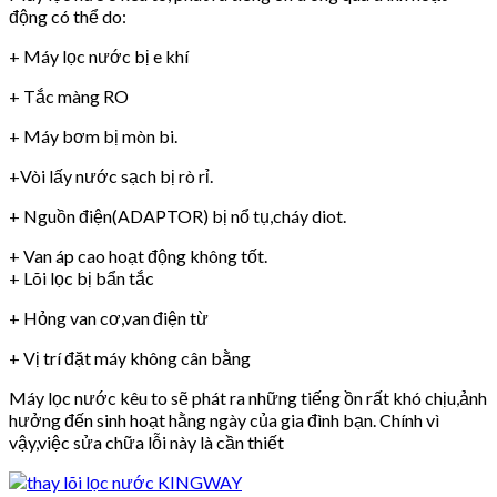
động có thể do:
+ Máy lọc nước bị e khí
+ Tắc màng RO
+ Máy bơm bị mòn bi.
+Vòi lấy nước sạch bị rò rỉ.
+ Nguồn điện(ADAPTOR) bị nổ tụ,cháy diot.
+ Van áp cao hoạt động không tốt.
+ Lõi lọc bị bẩn tắc
+ Hỏng van cơ,van điện từ
+ Vị trí đặt máy không cân bằng
Máy lọc nước kêu to sẽ phát ra những tiếng ồn rất khó chịu,ảnh
hưởng đến sinh hoạt hằng ngày của gia đình bạn. Chính vì
vậy,việc sửa chữa lỗi này là cần thiết