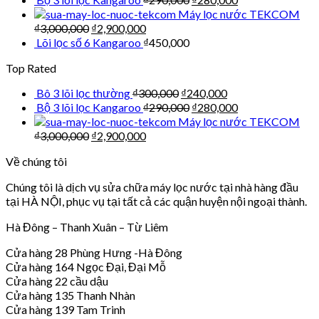
Máy lọc nước TEKCOM
₫
3,000,000
₫
2,900,000
Lõi lọc số 6 Kangaroo
₫
450,000
Top Rated
Bô 3 lõi lọc thường
₫
300,000
₫
240,000
Bộ 3 lõi lọc Kangaroo
₫
290,000
₫
280,000
Máy lọc nước TEKCOM
₫
3,000,000
₫
2,900,000
Về chúng tôi
Chúng tôi là dịch vụ sửa chữa máy lọc nước tại nhà hàng đầu
tại HÀ NỘI, phục vụ tại tất cả các quận huyện nội ngoại thành.
Hà Đông – Thanh Xuân – Từ Liêm
Cửa hàng 28 Phùng Hưng -Hà Đông
Cửa hàng 164 Ngọc Đại, Đại Mỗ
Cửa hàng 22 cầu dậu
Cửa hàng 135 Thanh Nhàn
Cửa hàng 139 Tam Trinh