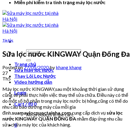
Miễn phí kiểm tra tình trạng máy lọc nước
Tin tức
Search
Sửa lọc nước KINGWAY Quận Đống Đa
for:
Trang chủ
Posted on
27/05/2020
by
khang khang
Sửa máy lọc nước
27
Thay Lõi Lọc Nước
Th5
Video hướng dẫn
Máy lọc nước KINGWAY,sau một khoảng thời gian sử dụng
Login
cũng sẽ phải thực hiện việc thay thế sửa chữa. Điều này có thể
do một số bộ phận trong máy lọc nước bị hỏng,cũng có thể do
Cart /
₫
0
0
nhu cầu bảo dưỡng máy của mỗi gia
đình.
suamaylocnuoctainha.com
cung cấp dịch vụ
sửa lọc
No products in the cart.
nước KINGWAY QUẬN ĐỐNG ĐA
nhằm đáp ứng nhu cầu
sửa chữa máy lọc của khách hàng.
0