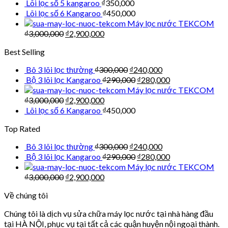
Lõi lọc số 5 kangaroo
₫
350,000
Lõi lọc số 6 Kangaroo
₫
450,000
Máy lọc nước TEKCOM
₫
3,000,000
₫
2,900,000
Best Selling
Bô 3 lõi lọc thường
₫
300,000
₫
240,000
Bộ 3 lõi lọc Kangaroo
₫
290,000
₫
280,000
Máy lọc nước TEKCOM
₫
3,000,000
₫
2,900,000
Lõi lọc số 6 Kangaroo
₫
450,000
Top Rated
Bô 3 lõi lọc thường
₫
300,000
₫
240,000
Bộ 3 lõi lọc Kangaroo
₫
290,000
₫
280,000
Máy lọc nước TEKCOM
₫
3,000,000
₫
2,900,000
Về chúng tôi
Chúng tôi là dịch vụ sửa chữa máy lọc nước tại nhà hàng đầu
tại HÀ NỘI, phục vụ tại tất cả các quận huyện nội ngoại thành.