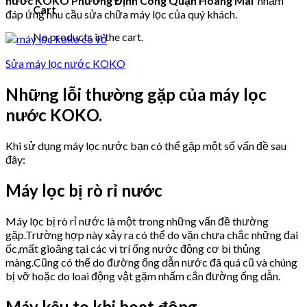
nước KOKO
Phường Định Công Quận Hoàng Mai
nhằm
Cart
đáp ứng nhu cầu sửa chữa máy lọc của quý khách.
No products in the cart.
Sửa máy lọc nước KOKO
Những lỗi thường gặp của máy lọc
nước KOKO.
Khi sử dụng máy lọc nước bạn có thể gặp một số vấn đề sau
đây:
Máy lọc bị rò rỉ nước
Máy lọc bị rò rỉ nước là một trong những vấn đề thường
gặp.Trường hợp này xảy ra có thể do vặn chưa chắc những đai
ốc,mất gioăng tại các vị trí ống nước động cơ bị thủng
màng.Cũng có thể do đường ống dẫn nước đã quá cũ và chúng
bị vỡ hoặc do loai động vật gặm nhấm cắn đường ống dẫn.
Máy kêu to khi hoạt động