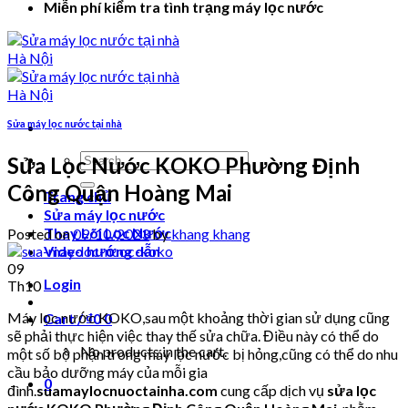
Miễn phí kiểm tra tình trạng máy lọc nước
Sửa máy lọc nước tại nhà
Search
Sửa Lọc Nước KOKO Phường Định
for:
Công Quận Hoàng Mai
Trang chủ
Sửa máy lọc nước
Thay Lõi Lọc Nước
Posted on
09/10/2023
by
khang khang
Video hướng dẫn
09
Login
Th10
Máy lọc nước KOKO,sau một khoảng thời gian sử dụng cũng
Cart /
₫
0
0
sẽ phải thực hiện việc thay thế sửa chữa. Điều này có thể do
No products in the cart.
một số bộ phận trong máy lọc nước bị hỏng,cũng có thể do nhu
cầu bảo dưỡng máy của mỗi gia
0
đình.
suamaylocnuoctainha.com
cung cấp dịch vụ
sửa lọc