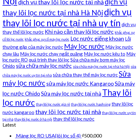
Nội
dịch vụ
dịch vụ thay lõi lọc nước tại nhà
dịch vụ
thay lõi lọc nước tại nhà Hà Nội
thay lõi lọc nước tại nhà uy tín
dịch vụ
Khi nào cần thay lõi lọc nước
thay thế lõi lọc nước
khắc phục sự
Lọc nước giếng khoan
Lỗi
cố lõi lọc nước
khắc phục sự cố máy lọc nước
Máy lọc nước
thường gặp của máy lọc nước
Máy lọc nước
chạy lâu
Máy lọc nước chạy ngắt quãng
Máy lọc nước kêu to
Máy
lọc nước RO
quá trình thay lõi lọc
Sửa chữa máy bơm máy lọc
sửa chữa máy lọc nước
Ohido
sửa chữa máy lọc nước tại nhà hà Nội
sửa
Sửa
sửa chữa thay thế máy lọc nước
chữa máy lọc nước uy tín tại nhà
máy lọc nước
sửa máy lọc nước Kangaroo
Sửa máy
Thay lõi
lọc nước Ohido
Sửa máy lọc nước tại nhà
lọc nước
thay lõi lọc
thay lõi lọc nước giá rẻ
thay lõi lọc nước haohsing
thay lõi lọc nước tại nhà
nước kangaroo
thay lõi lọc nước uy tín
thay thế lõi lọc nước
tại nhà
thay lõi lọc nước ở hà nội
Latest
Màng lọc RO USA(lõi lọc số 4)
₫
500,000