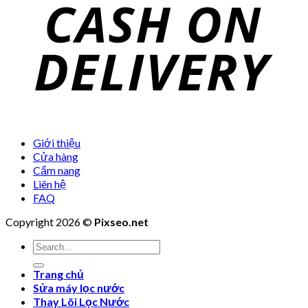
Giới thiệu
Cửa hàng
Cẩm nang
Liên hệ
FAQ
Copyright 2026 ©
Pixseo.net
Search
for:
Trang chủ
Sửa máy lọc nước
Thay Lõi Lọc Nước