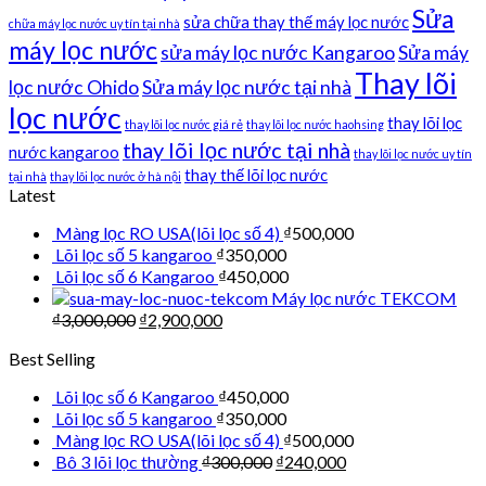
Sửa
sửa chữa thay thế máy lọc nước
chữa máy lọc nước uy tín tại nhà
máy lọc nước
sửa máy lọc nước Kangaroo
Sửa máy
Thay lõi
lọc nước Ohido
Sửa máy lọc nước tại nhà
lọc nước
thay lõi lọc
thay lõi lọc nước giá rẻ
thay lõi lọc nước haohsing
thay lõi lọc nước tại nhà
nước kangaroo
thay lõi lọc nước uy tín
thay thế lõi lọc nước
tại nhà
thay lõi lọc nước ở hà nội
Latest
Màng lọc RO USA(lõi lọc số 4)
₫
500,000
Lõi lọc số 5 kangaroo
₫
350,000
Lõi lọc số 6 Kangaroo
₫
450,000
Máy lọc nước TEKCOM
₫
3,000,000
₫
2,900,000
Best Selling
Lõi lọc số 6 Kangaroo
₫
450,000
Lõi lọc số 5 kangaroo
₫
350,000
Màng lọc RO USA(lõi lọc số 4)
₫
500,000
Bô 3 lõi lọc thường
₫
300,000
₫
240,000