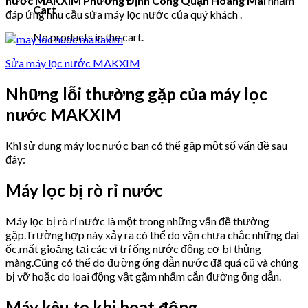
nước MAKXIM Phường Định Công Quận Hoàng Mai
nhằm
Cart
đáp ứng nhu cầu sửa máy lọc nước của quý khách .
No products in the cart.
Sửa máy lọc nước MAKXIM
Những lỗi thường gặp của máy lọc
nước MAKXIM
Khi sử dụng máy lọc nước bạn có thể gặp một số vấn đề sau
đây:
Máy lọc bị rò rỉ nước
Máy lọc bị rò rỉ nước là một trong những vấn đề thường
gặp.Trường hợp này xảy ra có thể do vặn chưa chắc những đai
ốc,mất gioăng tại các vị trí ống nước động cơ bị thủng
màng.Cũng có thể do đường ống dẫn nước đã quá cũ và chúng
bị vỡ hoặc do loai động vật gặm nhấm cắn đường ống dẫn.
Máy kêu to khi hoạt động