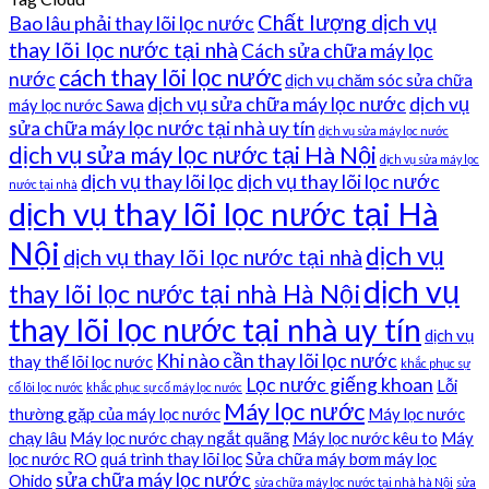
Chất lượng dịch vụ
Bao lâu phải thay lõi lọc nước
thay lõi lọc nước tại nhà
Cách sửa chữa máy lọc
cách thay lõi lọc nước
nước
dịch vụ chăm sóc sửa chữa
dịch vụ sửa chữa máy lọc nước
dịch vụ
máy lọc nước Sawa
sửa chữa máy lọc nước tại nhà uy tín
dịch vụ sửa máy lọc nước
dịch vụ sửa máy lọc nước tại Hà Nội
dịch vụ sửa máy lọc
dịch vụ thay lõi lọc
dịch vụ thay lõi lọc nước
nước tại nhà
dịch vụ thay lõi lọc nước tại Hà
Nội
dịch vụ
dịch vụ thay lõi lọc nước tại nhà
dịch vụ
thay lõi lọc nước tại nhà Hà Nội
thay lõi lọc nước tại nhà uy tín
dịch vụ
Khi nào cần thay lõi lọc nước
thay thế lõi lọc nước
khắc phục sự
Lọc nước giếng khoan
Lỗi
cố lõi lọc nước
khắc phục sự cố máy lọc nước
Máy lọc nước
thường gặp của máy lọc nước
Máy lọc nước
chạy lâu
Máy lọc nước chạy ngắt quãng
Máy lọc nước kêu to
Máy
lọc nước RO
quá trình thay lõi lọc
Sửa chữa máy bơm máy lọc
sửa chữa máy lọc nước
Ohido
sửa chữa máy lọc nước tại nhà hà Nội
sửa