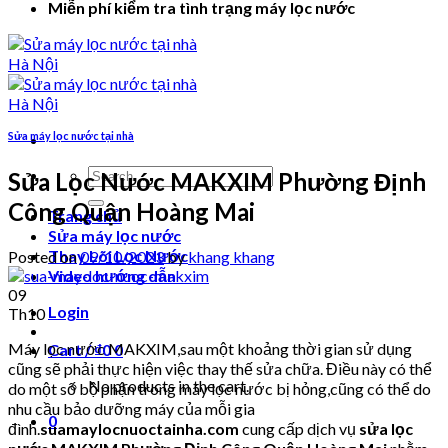
Miễn phí kiểm tra tình trạng máy lọc nước
Sửa máy lọc nước tại nhà
Search
Sửa Lọc Nước MAKXIM Phường Định
for:
Công Quận Hoàng Mai
Trang chủ
Sửa máy lọc nước
Thay Lõi Lọc Nước
Posted on
09/10/2023
by
khang khang
Video hướng dẫn
09
Login
Th10
Máy lọc nước MAKXIM,sau một khoảng thời gian sử dụng
Cart /
₫
0
0
cũng sẽ phải thực hiện việc thay thế sửa chữa. Điều này có thể
No products in the cart.
do một số bộ phận trong máy lọc nước bị hỏng,cũng có thể do
nhu cầu bảo dưỡng máy của mỗi gia
0
đình.
suamaylocnuoctainha.com
cung cấp dịch vụ
sửa lọc