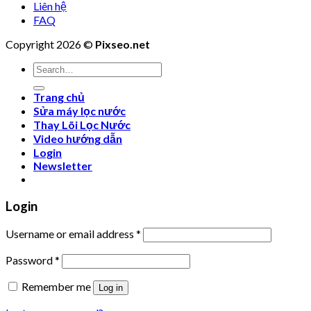
Liên hệ
FAQ
Copyright 2026 ©
Pixseo.net
Search
for:
Trang chủ
Sửa máy lọc nước
Thay Lõi Lọc Nước
Video hướng dẫn
Login
Newsletter
Login
Username or email address
*
Password
*
Remember me
Log in