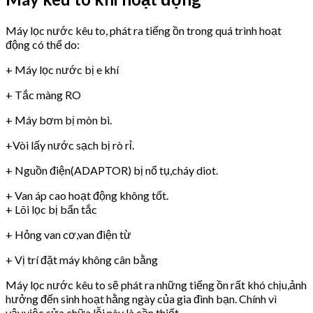
Máy lọc nước kêu to, phát ra tiếng ồn trong quá trình hoạt
động có thể do:
+ Máy lọc nước bị e khí
+ Tắc màng RO
+ Máy bơm bị mòn bi.
+Vòi lấy nước sạch bị rò rỉ.
+ Nguồn điện(ADAPTOR) bị nổ tụ,cháy diot.
+ Van áp cao hoạt động không tốt.
+ Lõi lọc bị bẩn tắc
+ Hỏng van cơ,van điện từ
+ Vị trí đặt máy không cân bằng
Máy lọc nước kêu to sẽ phát ra những tiếng ồn rất khó chịu,ảnh
hưởng đến sinh hoạt hằng ngày của gia đình bạn. Chính vì
vậy,việc sửa chữa lỗi này là cần thiết