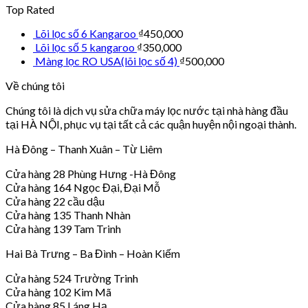
Top Rated
Lõi lọc số 6 Kangaroo
₫
450,000
Lõi lọc số 5 kangaroo
₫
350,000
Màng lọc RO USA(lõi lọc số 4)
₫
500,000
Về chúng tôi
Chúng tôi là dịch vụ sửa chữa máy lọc nước tại nhà hàng đầu
tại HÀ NỘI, phục vụ tại tất cả các quận huyện nội ngoại thành.
Hà Đông – Thanh Xuân – Từ Liêm
Cửa hàng 28 Phùng Hưng -Hà Đông
Cửa hàng 164 Ngọc Đại, Đại Mỗ
Cửa hàng 22 cầu dậu
Cửa hàng 135 Thanh Nhàn
Cửa hàng 139 Tam Trinh
Hai Bà Trưng – Ba Đình – Hoàn Kiếm
Cửa hàng 524 Trường Trinh
Cửa hàng 102 Kim Mã
Cửa hàng 85 Láng Hạ