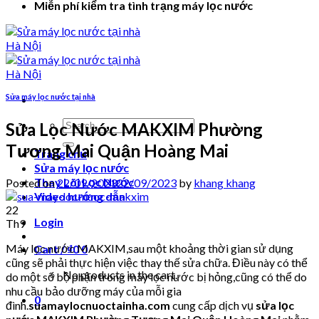
Miễn phí kiểm tra tình trạng máy lọc nước
Sửa máy lọc nước tại nhà
Search
Sửa Lọc Nước MAKXIM Phường
for:
Tương Mai Quận Hoàng Mai
Trang chủ
Sửa máy lọc nước
Thay Lõi Lọc Nước
Posted on
22/09/2023
22/09/2023
by
khang khang
Video hướng dẫn
22
Login
Th9
Máy lọc nước MAKXIM,sau một khoảng thời gian sử dụng
Cart /
₫
0
0
cũng sẽ phải thực hiện việc thay thế sửa chữa. Điều này có thể
No products in the cart.
do một số bộ phận trong máy lọc nước bị hỏng,cũng có thể do
nhu cầu bảo dưỡng máy của mỗi gia
0
đình.
suamaylocnuoctainha.com
cung cấp dịch vụ
sửa lọc