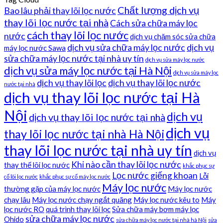
Chất lượng dịch vụ
Bao lâu phải thay lõi lọc nước
thay lõi lọc nước tại nhà
Cách sửa chữa máy lọc
cách thay lõi lọc nước
nước
dịch vụ chăm sóc sửa chữa
dịch vụ sửa chữa máy lọc nước
dịch vụ
máy lọc nước Sawa
sửa chữa máy lọc nước tại nhà uy tín
dịch vụ sửa máy lọc nước
dịch vụ sửa máy lọc nước tại Hà Nội
dịch vụ sửa máy lọc
dịch vụ thay lõi lọc
dịch vụ thay lõi lọc nước
nước tại nhà
dịch vụ thay lõi lọc nước tại Hà
Nội
dịch vụ
dịch vụ thay lõi lọc nước tại nhà
dịch vụ
thay lõi lọc nước tại nhà Hà Nội
thay lõi lọc nước tại nhà uy tín
dịch vụ
Khi nào cần thay lõi lọc nước
thay thế lõi lọc nước
khắc phục sự
Lọc nước giếng khoan
Lỗi
cố lõi lọc nước
khắc phục sự cố máy lọc nước
Máy lọc nước
thường gặp của máy lọc nước
Máy lọc nước
chạy lâu
Máy lọc nước chạy ngắt quãng
Máy lọc nước kêu to
Máy
lọc nước RO
quá trình thay lõi lọc
Sửa chữa máy bơm máy lọc
sửa chữa máy lọc nước
Ohido
sửa chữa máy lọc nước tại nhà hà Nội
sửa