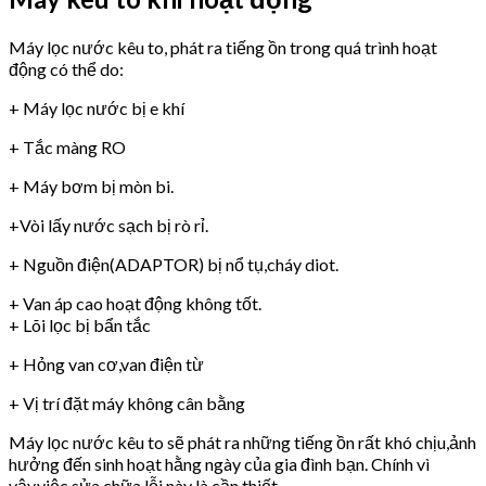
Máy lọc nước kêu to, phát ra tiếng ồn trong quá trình hoạt
động có thể do:
+ Máy lọc nước bị e khí
+ Tắc màng RO
+ Máy bơm bị mòn bi.
+Vòi lấy nước sạch bị rò rỉ.
+ Nguồn điện(ADAPTOR) bị nổ tụ,cháy diot.
+ Van áp cao hoạt động không tốt.
+ Lõi lọc bị bẩn tắc
+ Hỏng van cơ,van điện từ
+ Vị trí đặt máy không cân bằng
Máy lọc nước kêu to sẽ phát ra những tiếng ồn rất khó chịu,ảnh
hưởng đến sinh hoạt hằng ngày của gia đình bạn. Chính vì
vậy,việc sửa chữa lỗi này là cần thiết