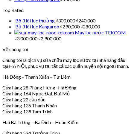
Top Rated
Bô 3 lõi lọc thường
₫
300,000
₫
240,000
Bộ 3 lõi lọc Kangaroo
₫
290,000
₫
280,000
Máy lọc nước TEKCOM
₫
3,000,000
₫
2,900,000
Về chúng tôi
Chúng tôi là dịch vụ sửa chữa máy lọc nước tại nhà hàng đầu
tại HÀ NỘI, phục vụ tại tất cả các quận huyện nội ngoại thành.
Hà Đông – Thanh Xuân – Từ Liêm
Cửa hàng 28 Phùng Hưng -Hà Đông
Cửa hàng 164 Ngọc Đại, Đại Mỗ
Cửa hàng 22 cầu dậu
Cửa hàng 135 Thanh Nhàn
Cửa hàng 139 Tam Trinh
Hai Bà Trưng – Ba Đình – Hoàn Kiếm
Cửa hàng 524 Trường Trinh