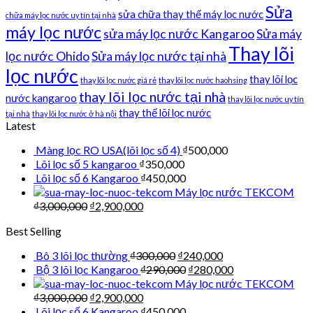
Sửa
sửa chữa thay thế máy lọc nước
chữa máy lọc nước uy tín tại nhà
máy lọc nước
sửa máy lọc nước Kangaroo
Sửa máy
Thay lõi
lọc nước Ohido
Sửa máy lọc nước tại nhà
lọc nước
thay lõi lọc
thay lõi lọc nước giá rẻ
thay lõi lọc nước haohsing
thay lõi lọc nước tại nhà
nước kangaroo
thay lõi lọc nước uy tín
thay thế lõi lọc nước
tại nhà
thay lõi lọc nước ở hà nội
Latest
Màng lọc RO USA(lõi lọc số 4)
₫
500,000
Lõi lọc số 5 kangaroo
₫
350,000
Lõi lọc số 6 Kangaroo
₫
450,000
Máy lọc nước TEKCOM
₫
3,000,000
₫
2,900,000
Best Selling
Bô 3 lõi lọc thường
₫
300,000
₫
240,000
Bộ 3 lõi lọc Kangaroo
₫
290,000
₫
280,000
Máy lọc nước TEKCOM
₫
3,000,000
₫
2,900,000
Lõi lọc số 6 Kangaroo
₫
450,000