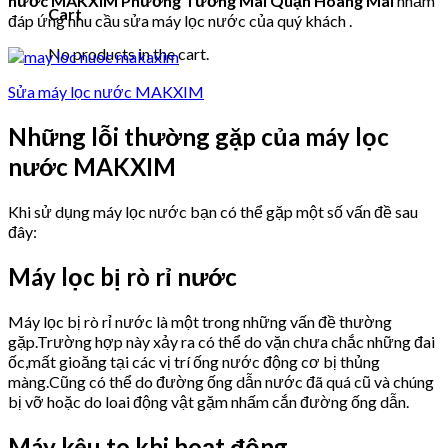
nước MAKXIM Phường Tương Mai Quận Hoàng Mai
nhằm
Cart
đáp ứng nhu cầu sửa máy lọc nước của quý khách .
No products in the cart.
Sửa máy lọc nước MAKXIM
Những lỗi thường gặp của máy lọc
nước MAKXIM
Khi sử dụng máy lọc nước bạn có thể gặp một số vấn đề sau
đây:
Máy lọc bị rò rỉ nước
Máy lọc bị rò rỉ nước là một trong những vấn đề thường
gặp.Trường hợp này xảy ra có thể do vặn chưa chắc những đai
ốc,mất gioăng tại các vị trí ống nước động cơ bị thủng
màng.Cũng có thể do đường ống dẫn nước đã quá cũ và chúng
bị vỡ hoặc do loai động vật gặm nhấm cắn đường ống dẫn.
Máy kêu to khi hoạt động