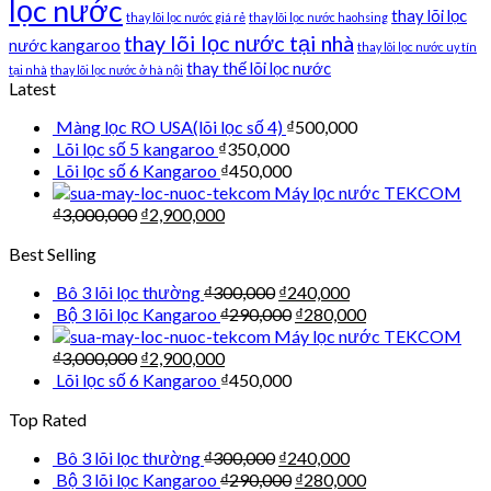
lọc nước
thay lõi lọc
thay lõi lọc nước giá rẻ
thay lõi lọc nước haohsing
thay lõi lọc nước tại nhà
nước kangaroo
thay lõi lọc nước uy tín
thay thế lõi lọc nước
tại nhà
thay lõi lọc nước ở hà nội
Latest
Màng lọc RO USA(lõi lọc số 4)
₫
500,000
Lõi lọc số 5 kangaroo
₫
350,000
Lõi lọc số 6 Kangaroo
₫
450,000
Máy lọc nước TEKCOM
₫
3,000,000
₫
2,900,000
Best Selling
Bô 3 lõi lọc thường
₫
300,000
₫
240,000
Bộ 3 lõi lọc Kangaroo
₫
290,000
₫
280,000
Máy lọc nước TEKCOM
₫
3,000,000
₫
2,900,000
Lõi lọc số 6 Kangaroo
₫
450,000
Top Rated
Bô 3 lõi lọc thường
₫
300,000
₫
240,000
Bộ 3 lõi lọc Kangaroo
₫
290,000
₫
280,000