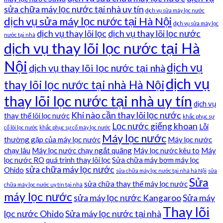
sửa chữa máy lọc nước tại nhà uy tín
dịch vụ sửa máy lọc nước
dịch vụ sửa máy lọc nước tại Hà Nội
dịch vụ sửa máy lọc
dịch vụ thay lõi lọc
dịch vụ thay lõi lọc nước
nước tại nhà
dịch vụ thay lõi lọc nước tại Hà
Nội
dịch vụ
dịch vụ thay lõi lọc nước tại nhà
dịch vụ
thay lõi lọc nước tại nhà Hà Nội
thay lõi lọc nước tại nhà uy tín
dịch vụ
Khi nào cần thay lõi lọc nước
thay thế lõi lọc nước
khắc phục sự
Lọc nước giếng khoan
Lỗi
cố lõi lọc nước
khắc phục sự cố máy lọc nước
Máy lọc nước
thường gặp của máy lọc nước
Máy lọc nước
chạy lâu
Máy lọc nước chạy ngắt quãng
Máy lọc nước kêu to
Máy
lọc nước RO
quá trình thay lõi lọc
Sửa chữa máy bơm máy lọc
sửa chữa máy lọc nước
Ohido
sửa chữa máy lọc nước tại nhà hà Nội
sửa
Sửa
sửa chữa thay thế máy lọc nước
chữa máy lọc nước uy tín tại nhà
máy lọc nước
sửa máy lọc nước Kangaroo
Sửa máy
Thay lõi
lọc nước Ohido
Sửa máy lọc nước tại nhà