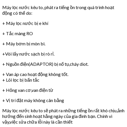
Máy lọc nước kêu to, phát ra tiếng ồn trong quá trình hoạt
động có thể do:
+ Máy lọc nước bị e khí
+ Tắc màng RO
+ Máy bơm bị mòn bi.
+Vòi lấy nước sạch bị rò rỉ.
+ Nguồn điện(ADAPTOR) bị nổ tụ,cháy diot.
+ Van áp cao hoạt động không tốt.
+ Lõi lọc bị bẩn tắc
+ Hỏng van cơ,van điện từ
+ Vị trí đặt máy không cân bằng
Máy lọc nước kêu to sẽ phát ra những tiếng ồn rất khó chịu,ảnh
hưởng đến sinh hoạt hằng ngày của gia đình bạn. Chính vì
vậy,việc sửa chữa lỗi này là cần thiết