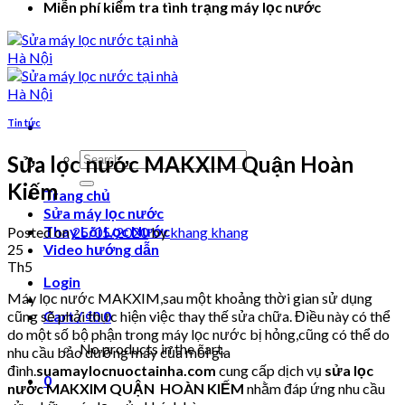
Miễn phí kiểm tra tình trạng máy lọc nước
Tin tức
Search
Sửa lọc nước MAKXIM Quận Hoàn
for:
Kiếm
Trang chủ
Sửa máy lọc nước
Thay Lõi Lọc Nước
Posted on
25/05/2020
by
khang khang
25
Video hướng dẫn
Th5
Login
Máy lọc nước MAKXIM,sau một khoảng thời gian sử dụng
cũng sẽ phải thực hiện việc thay thế sửa chữa. Điều này có thể
Cart /
₫
0
0
do một số bộ phận trong máy lọc nước bị hỏng,cũng có thể do
No products in the cart.
nhu cầu bảo dưỡng máy của mỗi gia
đình.
suamaylocnuoctainha.com
cung cấp dịch vụ
sửa lọc
0
nước MAKXIM QUẬN HOÀN KIẾM
nhằm đáp ứng nhu cầu