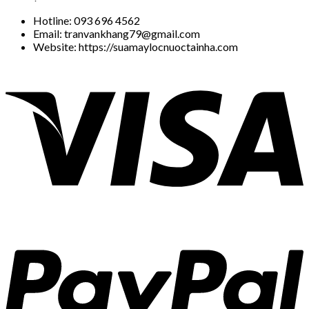
Hotline: 093 696 4562
Email: tranvankhang79@gmail.com
Website: https://suamaylocnuoctainha.com