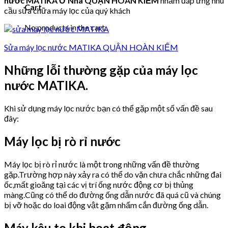
nước MATIKA Ở Nhà QUẬN HOÀN KIẾM
nhằm đáp ứng nhu
Cart
cầu sửa chữa máy lọc của quý khách
No products in the cart.
Sửa máy lọc nước MATIKA QUẬN HOÀN KIẾM
Những lỗi thường gặp của máy lọc
nước MATIKA.
Khi sử dụng máy lọc nước bạn có thể gặp một số vấn đề sau
đây:
Máy lọc bị rò rỉ nước
Máy lọc bị rò rỉ nước là một trong những vấn đề thường
gặp.Trường hợp này xảy ra có thể do vặn chưa chắc những đai
ốc,mất gioăng tại các vị trí ống nước động cơ bị thủng
màng.Cũng có thể do đường ống dẫn nước đã quá cũ và chúng
bị vỡ hoặc do loai động vật gặm nhấm cắn đường ống dẫn.
Máy kêu to khi hoạt động