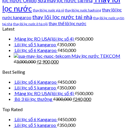
lọc nước Ohido
Sửa máy lọc nước tại nhà
lọc nước
thay lõi lọc
thay lõi lọc nước giá rẻ
thay lõi lọc nước haohsing
thay lõi lọc nước tại nhà
nước kangaroo
thay lõi lọc nước uy tín
thay thế lõi lọc nước
tại nhà
thay lõi lọc nước ở hà nội
Latest
Màng lọc RO USA(lõi lọc số 4)
₫
500,000
Lõi lọc số 5 kangaroo
₫
350,000
Lõi lọc số 6 Kangaroo
₫
450,000
Máy lọc nước TEKCOM
₫
3,000,000
₫
2,900,000
Best Selling
Lõi lọc số 6 Kangaroo
₫
450,000
Lõi lọc số 5 kangaroo
₫
350,000
Màng lọc RO USA(lõi lọc số 4)
₫
500,000
Bô 3 lõi lọc thường
₫
300,000
₫
240,000
Top Rated
Lõi lọc số 6 Kangaroo
₫
450,000
Lõi lọc số 5 kangaroo
₫
350,000