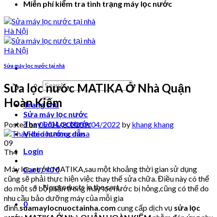
Miễn phí kiểm tra tình trạng máy lọc nước
Sửa máy lọc nước tại nhà
Search
Sửa lọc nước MATIKA Ở Nhà Quận
for:
Hoàn Kiếm
Trang chủ
Sửa máy lọc nước
Thay Lõi Lọc Nước
Posted on
09/04/2022
09/04/2022
by
khang khang
Video hướng dẫn
09
Login
Th4
Máy lọc nước MATIKA,sau một khoảng thời gian sử dụng
Cart /
₫
0
0
cũng sẽ phải thực hiện việc thay thế sửa chữa. Điều này có thể
No products in the cart.
do một số bộ phận trong máy lọc nước bị hỏng,cũng có thể do
nhu cầu bảo dưỡng máy của mỗi gia
0
đình.
suamaylocnuoctainha.com
cung cấp dịch vụ
sửa lọc