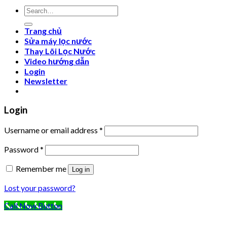
Search
for:
Trang chủ
Sửa máy lọc nước
Thay Lõi Lọc Nước
Video hướng dẫn
Login
Newsletter
Login
Username or email address
*
Password
*
Remember me
Log in
Lost your password?
Call Now Button