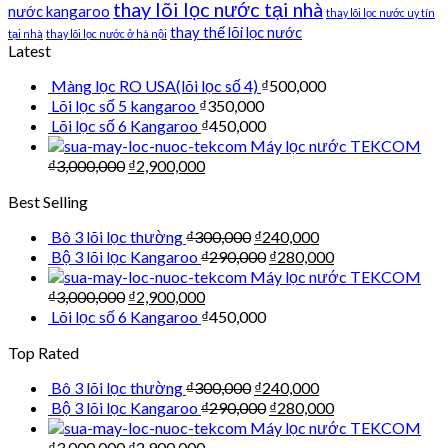
thay lõi lọc nước tại nhà
nước kangaroo
thay lõi lọc nước uy tín
thay thế lõi lọc nước
tại nhà
thay lõi lọc nước ở hà nội
Latest
Màng lọc RO USA(lõi lọc số 4)
₫
500,000
Lõi lọc số 5 kangaroo
₫
350,000
Lõi lọc số 6 Kangaroo
₫
450,000
Máy lọc nước TEKCOM
₫
3,000,000
₫
2,900,000
Best Selling
Bô 3 lõi lọc thường
₫
300,000
₫
240,000
Bộ 3 lõi lọc Kangaroo
₫
290,000
₫
280,000
Máy lọc nước TEKCOM
₫
3,000,000
₫
2,900,000
Lõi lọc số 6 Kangaroo
₫
450,000
Top Rated
Bô 3 lõi lọc thường
₫
300,000
₫
240,000
Bộ 3 lõi lọc Kangaroo
₫
290,000
₫
280,000
Máy lọc nước TEKCOM
₫
3,000,000
₫
2,900,000