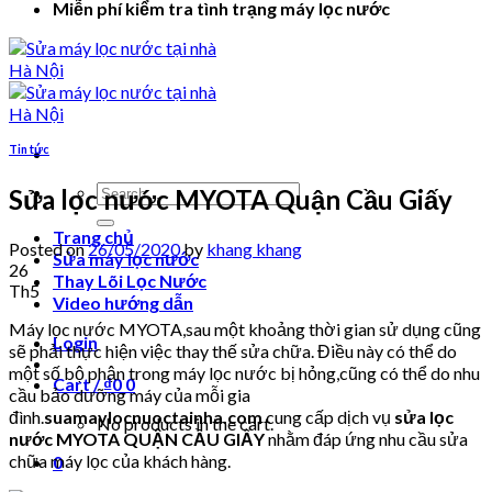
Miễn phí kiểm tra tình trạng máy lọc nước
Tin tức
Search
Sửa lọc nước MYOTA Quận Cầu Giấy
for:
Trang chủ
Posted on
26/05/2020
by
khang khang
Sửa máy lọc nước
26
Thay Lõi Lọc Nước
Th5
Video hướng dẫn
Máy lọc nước MYOTA,sau một khoảng thời gian sử dụng cũng
Login
sẽ phải thực hiện việc thay thế sửa chữa. Điều này có thể do
một số bộ phận trong máy lọc nước bị hỏng,cũng có thể do nhu
Cart /
₫
0
0
cầu bảo dưỡng máy của mỗi gia
đình.
suamaylocnuoctainha.com
cung cấp dịch vụ
sửa lọc
No products in the cart.
nước MYOTA QUẬN CẦU GIẤY
nhằm đáp ứng nhu cầu sửa
chữa máy lọc của khách hàng.
0