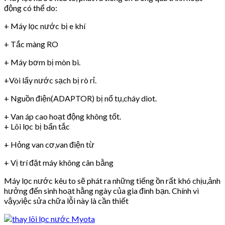
động có thể do:
+ Máy lọc nước bị e khí
+ Tắc màng RO
+ Máy bơm bị mòn bi.
+Vòi lấy nước sạch bị rò rỉ.
+ Nguồn điện(ADAPTOR) bị nổ tụ,cháy diot.
+ Van áp cao hoạt động không tốt.
+ Lõi lọc bị bẩn tắc
+ Hỏng van cơ,van điện từ
+ Vị trí đặt máy không cân bằng
Máy lọc nước kêu to sẽ phát ra những tiếng ồn rất khó chịu,ảnh
hưởng đến sinh hoạt hằng ngày của gia đình bạn. Chính vì
vậy,việc sửa chữa lỗi này là cần thiết