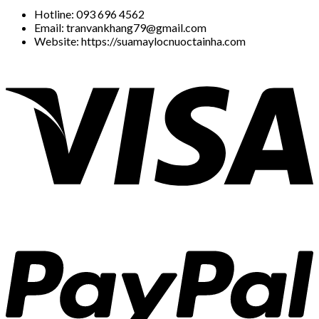
Hotline: 093 696 4562
Email: tranvankhang79@gmail.com
Website: https://suamaylocnuoctainha.com