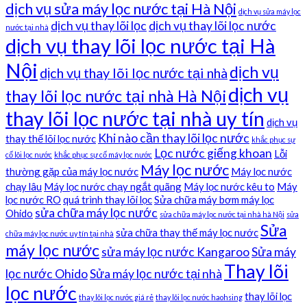
dịch vụ sửa máy lọc nước tại Hà Nội
dịch vụ sửa máy lọc
dịch vụ thay lõi lọc
dịch vụ thay lõi lọc nước
nước tại nhà
dịch vụ thay lõi lọc nước tại Hà
Nội
dịch vụ
dịch vụ thay lõi lọc nước tại nhà
dịch vụ
thay lõi lọc nước tại nhà Hà Nội
thay lõi lọc nước tại nhà uy tín
dịch vụ
Khi nào cần thay lõi lọc nước
thay thế lõi lọc nước
khắc phục sự
Lọc nước giếng khoan
Lỗi
cố lõi lọc nước
khắc phục sự cố máy lọc nước
Máy lọc nước
thường gặp của máy lọc nước
Máy lọc nước
chạy lâu
Máy lọc nước chạy ngắt quãng
Máy lọc nước kêu to
Máy
lọc nước RO
quá trình thay lõi lọc
Sửa chữa máy bơm máy lọc
sửa chữa máy lọc nước
Ohido
sửa chữa máy lọc nước tại nhà hà Nội
sửa
Sửa
sửa chữa thay thế máy lọc nước
chữa máy lọc nước uy tín tại nhà
máy lọc nước
sửa máy lọc nước Kangaroo
Sửa máy
Thay lõi
lọc nước Ohido
Sửa máy lọc nước tại nhà
lọc nước
thay lõi lọc
thay lõi lọc nước giá rẻ
thay lõi lọc nước haohsing