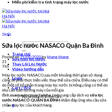
Miễn phí kiểm tra tình trạng máy lọc nước
Tin tức
Search
Sửa lọc nước NASACO Quận Ba Đình
for:
Trang chủ
Posted on
21/05/2020
by
khang khang
Sửa máy lọc nước
21
Thay Lõi Lọc Nước
Th5
Video hướng dẫn
Máy lọc nước NASACO,sau một khoảng thời gian sử dụng
Login
cũng sẽ phải thực hiện việc thay thế sửa chữa. Điều này có thể
do một số bộ phận trong máy lọc nước bị hỏng,cũng có thể do
Cart /
₫
0
0
nhu cầu bảo dưỡng máy của mỗi gia
đình.
suamaylocnuoctainha.com
cung cấp dịch vụ
sửa lọc
No products in the cart.
nước NASACO QUẬN BA ĐÌNH
nhằm đáp ứng nhu cầu sửa
chữa máy lọc của khách hàng.
0