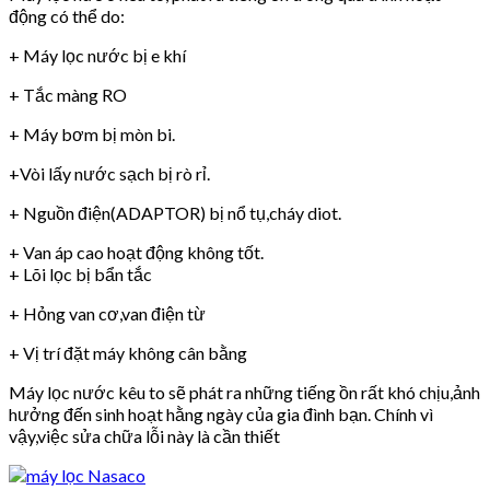
động có thể do:
+ Máy lọc nước bị e khí
+ Tắc màng RO
+ Máy bơm bị mòn bi.
+Vòi lấy nước sạch bị rò rỉ.
+ Nguồn điện(ADAPTOR) bị nổ tụ,cháy diot.
+ Van áp cao hoạt động không tốt.
+ Lõi lọc bị bẩn tắc
+ Hỏng van cơ,van điện từ
+ Vị trí đặt máy không cân bằng
Máy lọc nước kêu to sẽ phát ra những tiếng ồn rất khó chịu,ảnh
hưởng đến sinh hoạt hằng ngày của gia đình bạn. Chính vì
vậy,việc sửa chữa lỗi này là cần thiết