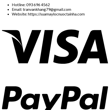
Hotline: 093 696 4562
Email: tranvankhang79@gmail.com
Website: https://suamaylocnuoctainha.com