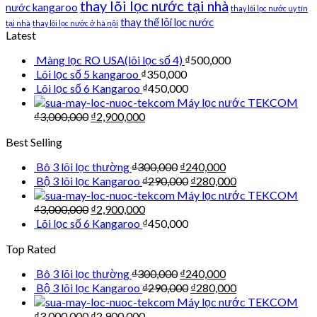
thay lõi lọc nước tại nhà
nước kangaroo
thay lõi lọc nước uy tín
thay thế lõi lọc nước
tại nhà
thay lõi lọc nước ở hà nội
Latest
Màng lọc RO USA(lõi lọc số 4)
₫
500,000
Lõi lọc số 5 kangaroo
₫
350,000
Lõi lọc số 6 Kangaroo
₫
450,000
Máy lọc nước TEKCOM
₫
3,000,000
₫
2,900,000
Best Selling
Bô 3 lõi lọc thường
₫
300,000
₫
240,000
Bộ 3 lõi lọc Kangaroo
₫
290,000
₫
280,000
Máy lọc nước TEKCOM
₫
3,000,000
₫
2,900,000
Lõi lọc số 6 Kangaroo
₫
450,000
Top Rated
Bô 3 lõi lọc thường
₫
300,000
₫
240,000
Bộ 3 lõi lọc Kangaroo
₫
290,000
₫
280,000
Máy lọc nước TEKCOM
₫
3,000,000
₫
2,900,000