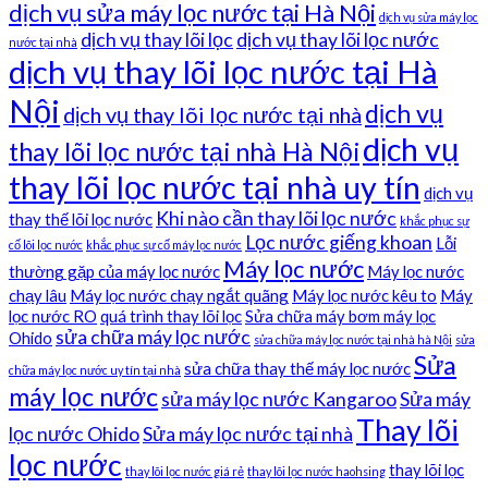
dịch vụ sửa máy lọc nước tại Hà Nội
dịch vụ sửa máy lọc
dịch vụ thay lõi lọc
dịch vụ thay lõi lọc nước
nước tại nhà
dịch vụ thay lõi lọc nước tại Hà
Nội
dịch vụ
dịch vụ thay lõi lọc nước tại nhà
dịch vụ
thay lõi lọc nước tại nhà Hà Nội
thay lõi lọc nước tại nhà uy tín
dịch vụ
Khi nào cần thay lõi lọc nước
thay thế lõi lọc nước
khắc phục sự
Lọc nước giếng khoan
Lỗi
cố lõi lọc nước
khắc phục sự cố máy lọc nước
Máy lọc nước
thường gặp của máy lọc nước
Máy lọc nước
chạy lâu
Máy lọc nước chạy ngắt quãng
Máy lọc nước kêu to
Máy
lọc nước RO
quá trình thay lõi lọc
Sửa chữa máy bơm máy lọc
sửa chữa máy lọc nước
Ohido
sửa chữa máy lọc nước tại nhà hà Nội
sửa
Sửa
sửa chữa thay thế máy lọc nước
chữa máy lọc nước uy tín tại nhà
máy lọc nước
sửa máy lọc nước Kangaroo
Sửa máy
Thay lõi
lọc nước Ohido
Sửa máy lọc nước tại nhà
lọc nước
thay lõi lọc
thay lõi lọc nước giá rẻ
thay lõi lọc nước haohsing